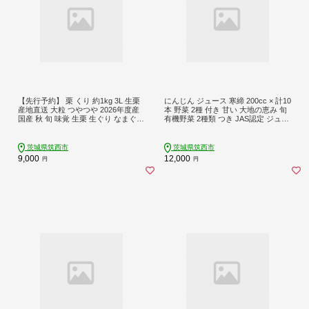
【先行予約】 栗 くり 約1kg 3L 生栗
にんじん ジュース 寒締 200cc × 計10
産地直送 大粒 つやつや 2026年度産
本 野菜 2種 付き 甘い 大地の恵み 旬
国産 秋 旬 味覚 生栗 生ぐり なまぐり
有機野菜 2種類 つき JAS認定 ジュー
和栗 わぐり 先行受付 秋の味覚 マロ
ス 有機 農薬 化学肥料 不使用 おまか
ン 生くり 甘栗 焼き栗 ゆでぐり 料理
せ 野菜 にんじん 人参 人参ジュース
和菓子 炊き込みご飯 ごはん 秋 味覚
にんじんジュース レインボーフュー
茨城県筑西市
茨城県筑西市
正月 栗きんとん 数量限定 令和8年度
チャー 関東 茨城 筑西
9,000
12,000
円
円
産 R8年度産 茨城県産 関東 茨城 筑西