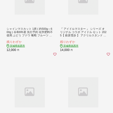
シャインマスカット 1房 ( 約500g～6
『 アイドルマスター 』 シリーズ オ
00g ) 令和8年産 先行予約 化学肥料不
リジナル コラボ アイドル セット 202
使用 ぶどう ブドウ 葡萄 フルーツ ハ
5【 萩原雪歩 】 アクリルスタンド キ
ウス 栽培 関東 茨城 筑西
ーホルダー 缶バッジ アイマス ゲー
残りわずか
残りわずか
ム
茨城県筑西市
茨城県筑西市
12,000
14,000
円
円