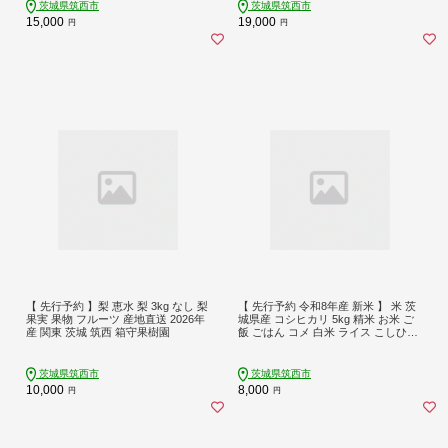
き込みごはん ごはん 秋 味覚 お正月
イトデー
茨城県筑西市
茨城県筑西市
数量限定 令和8年度産 R8年度産 茨城
15,000
19,000
円
円
県産 関東 茨城 筑西
【 先行予約 】梨 恵水 梨 3kg なし 梨
【 先行予約 令和8年産 新米 】 米 茨
果実 果物 フルーツ 産地直送 2026年
城県産 コシヒカリ 5kg 精米 お米 ご
産 関東 茨城 筑西 箱守果樹園
飯 ごはん コメ 白米 ライス こしひか
り 新米5kg 米5kg 5キロ 銘柄米 茨城
県 2026年度 8年度 新生活 応援 kome
okome 茨城県産 国産 産地直送 送料
茨城県筑西市
茨城県筑西市
無料 関東 ふるさと納税 茨城 筑西市
10,000
8,000
円
円
筑西