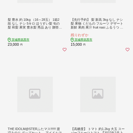
梨 豊水 約 10kg （16～28玉） 1箱2
【先行予約】 梨 新高 3kg なし ナシ
段 なし ナシ 5キロ ほうすい梨 旬の
梨 果物 くだもの フルーツ デザート
梨 和梨 果実 豊水梨 秀品 あり 贈答用
新鮮 果肉 果汁 fruit nasi ふるうつ ふ
贈答 酸味 甘み 品種 果肉 果汁 たっぷ
るーつ 梨 3キロ ナシ フルーツ 旬 に
残りわずか
り 果物 くだもの デザート フルーツ f
いたか 新高梨 ナシ 甘い みずみずし
ruit nasi 2026年産 先行予約 旬の果物
い 2026年産 特産品 産地直送 農家直
茨城県筑西市
茨城県筑西市
旬のフルーツ 高評価 大人気 おすす
送 お取り寄せ たけうち農園 茨城県
23,000
15,000
円
円
め 特産品 茨城県産 JA 北つくば 関東
筑西市 関東
茨城 筑西
THE IDOLM@STERふたマス!!!!!! 渡
【高糖度】 トマト 約1.2kg 大玉 スー
辺みのり グッズセット アイドルマ
パーフルーツトマト 【2027年2月上