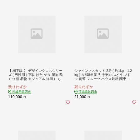
【 桐下駄 】 デザインクロスシリー
シャインマスカット 2房 ( 約1kg～1.2
ズ ( 男性用 ) 下駄 げた ゲタ 履物 靴
kg ) 令和8年産 先行予約 ぶどう ブド
くつ 桐 着物 カジュアル 洋服 にも
ウ 葡萄 フルーツ ハウス栽培 関東 茨
城 筑西
残りわずか
残りわずか
茨城県筑西市
茨城県筑西市
110,000
21,000
円
円