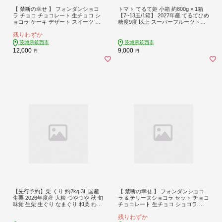
【 禁断の幸せ 】 フォンダンショコ
トマト てるて姫 小箱 約800g × 1箱
ラ チョコ チョコレート 生チョコ シ
【7~13玉/1箱】 2027年産 てるてひめ
ョコラ ケーキ デザート スイーツ 贈
糖度9度 以上 スーパーフルーツトマ
り物 贈答 ギフト バレンタイン ホワ
ト 野菜 フルーツトマト フルーツ ト
残りわずか
イトデー
マト とまと 関東 茨城 筑西
茨城県筑西市
茨城県筑西市
12,000
9,000
円
円
【先行予約】栗 くり 約2kg 3L 国産
【 禁断の幸せ 】 フォンダンショコ
生栗 2026年度産 大粒 つやつや 秋 旬
ラ & テリーヌショコラ セット チョコ
味覚 生栗 生ぐり なまぐり 和栗 わぐ
チョコレート 生チョコ ショコラ ケ
り 先行受付 秋の味覚 マロン 生くり
ーキ デザート スイーツ テリーヌ 贈
残りわずか
甘栗 焼き栗 ゆでぐり 料理 和菓子 炊
り物 贈答 ギフト バレンタイン ホワ