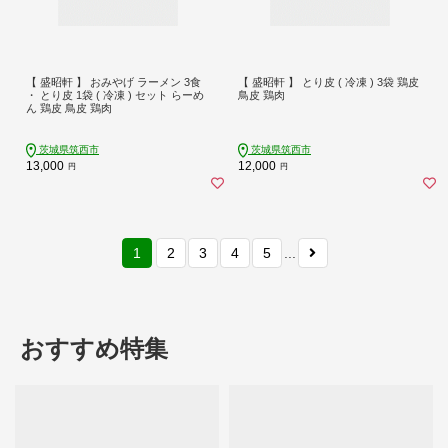
【 盛昭軒 】 おみやげ ラーメン 3食
【 盛昭軒 】 とり皮 ( 冷凍 ) 3袋 鶏皮
・ とり皮 1袋 ( 冷凍 ) セット らーめ
鳥皮 鶏肉
ん 鶏皮 鳥皮 鶏肉
茨城県筑西市
茨城県筑西市
13,000
12,000
円
円
1
2
3
4
5
...
おすすめ特集