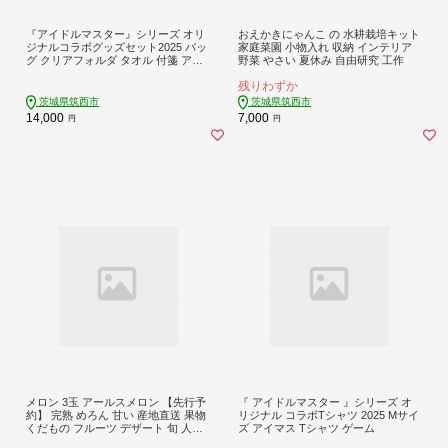
『アイドルマスター』シリーズ オリ
おえかきにゃんこ の 水耕栽培キット
ジナルコラボグッズセット2025 バッ
家庭菜園 小物入れ 収納 インテリア
グ クリアフォルダ タオル 付箋 アイ
野菜 やさい 夏休み 自由研究 工作
マス ゲーム
残りわずか
茨城県筑西市
茨城県筑西市
14,000
7,000
円
円
メロン 3玉 アールスメロン 【先行予
『 アイドルマスター 』シリーズ オ
約】 完熟 めろん 甘い 産地直送 果物
リジナル コラボTシャツ 2025 Mサイ
くだもの フルーツ デザート 旬 人気
ズ アイマス Tシャツ ゲーム
meron melon 青肉 ジューシー 新鮮