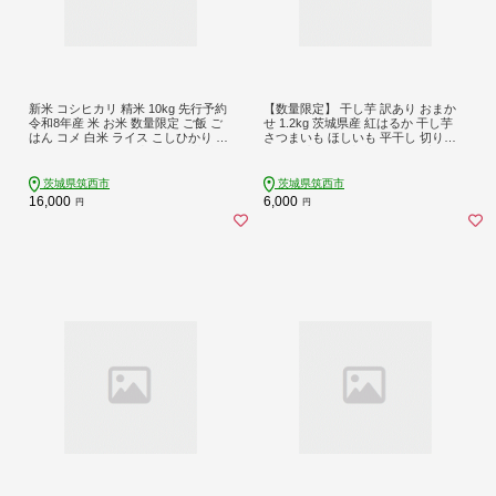
新米 コシヒカリ 精米 10kg 先行予約
【数量限定】 干し芋 訳あり おまか
令和8年産 米 お米 数量限定 ご飯 ご
せ 1.2kg 茨城県産 紅はるか 干し芋
はん コメ 白米 ライス こしひかり 米
さつまいも ほしいも 平干し 切り落
10kg 10キロ 銘柄米 新米予約 茨城県
とし 国産 冷凍 熟成 自然食品 着色
新生活 応援 kome okome 茨城県産
料・保存料不使用 無添加 シロタ わ
国産 産地直送 ※ 関東 茨城 筑西
けあり 大袋 1200g サツマイモ 干し
茨城県筑西市
茨城県筑西市
いも ほし芋 平干 お菓子 おやつ 1000
16,000
6,000
円
円
0円以下 1万円以下 茨城 茨城県 筑西
筑西市