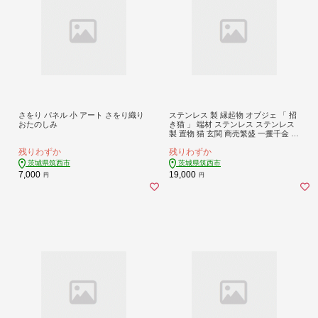
さをり パネル 小 アート さをり織り
ステンレス 製 縁起物 オブジェ 「 招
おたのしみ
き猫 」 端材 ステンレス ステンレス
製 置物 猫 玄関 商売繁盛 一攫千金 一
点モノ 一点もの ハンドメイド 職人
残りわずか
残りわずか
茨城県筑西市
茨城県筑西市
7,000
19,000
円
円