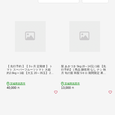
【 先行予約 】【 3ヶ月 定期便 】 ト
梨 あきづき 5kg (8～14玉) 1箱 【先
マト スーパーフルーツトマト 大箱
行予約】 | 秀品 贈答用 なし ナシ 秋
約2.6kg × 1箱 【大玉 20～35玉】 202
月 旬の梨 和梨 5キロ 期間限定 果物
7年産 糖度9度 以上 トマト とまと フ
くだもの フルーツ デザート 新鮮 甘
ルーツトマト フルーツ 野菜 やさい
い fruit nashi 特産品 茨城県産 2026年
高糖度 関東 茨城 筑西
令和8年 新鮮 旬 茨城 筑西 JA 北つく
茨城県筑西市
茨城県筑西市
ば 関東
40,000
13,000
円
円