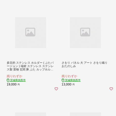
多目的 ステンレス ホルダー ( ぶたバ
さをり パネル 大 アート さをり織り
ージョン ) 端材 ステンレス ステンレ
おたのしみ
ス製 置物 玄関 豚 ぶた カップホルダ
ー 一点モノ 一点もの ハンドメイド
残りわずか
残りわずか
職人
茨城県筑西市
茨城県筑西市
19,000
13,000
円
円