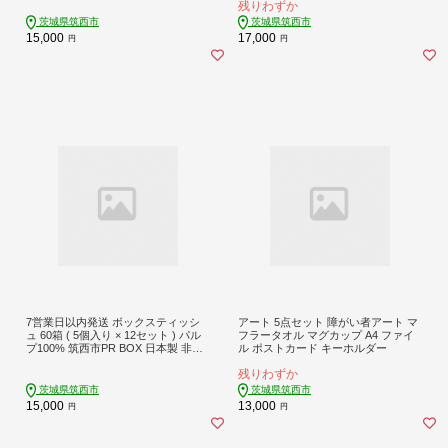
残りわずか
果実 果汁 贅沢 ご褒美 国産 茨城県産
特産品 期間限定 数量限定 関東 茨城
茨城県筑西市
茨城県筑西市
筑西 2026年産
15,000
17,000
円
円
7営業日以内発送 ボックスティッシ
アート 5点セット 障がい者アート マ
ュ 60箱 ( 5個入り × 12セット ) パル
フラータオル マグカップ A4 ファイ
プ100% 筑西市PR BOX 日本製 非売
ル ポストカード キーホルダー
品 オリジナル デザイン ティッシュ
残りわずか
ティッシュペーパー 日用品 消耗品
防災 備蓄 常備品 生活必需品 備蓄 ペ
茨城県筑西市
茨城県筑西市
ーパー 紙 まとめ買い スピード配送
15,000
13,000
円
円
スピード発送 関東 茨城県 茨城 筑西
市 筑西 下館