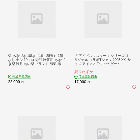
梨 あきづき 10kg （16～28玉） 1箱
『 アイドルマスター 』シリーズ オ
なし ナシ 10キロ 秀品 贈答用 あきづ
リジナル コラボTシャツ 2025 XXLサ
き梨 秋月 旬の梨 ブランド 和梨 赤梨
イズ アイマス Tシャツ ゲーム
果実 甘み ジューシー 品種 果肉 果汁
残りわずか
たっぷり ずっしり 果物 くだもの デ
ザート フルーツ fruit nasi 先行予約
茨城県筑西市
茨城県筑西市
人気 おすすめ 特産品 茨城県産 JA 北
23,000
17,000
円
円
つくば 関東 茨城 筑西