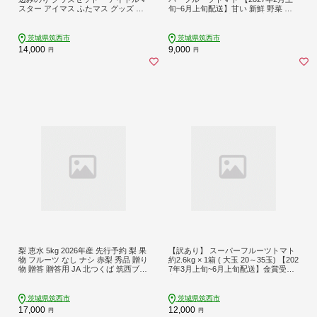
スター アイマス ふたマス グッズ コ
旬~6月上旬配送】甘い 新鮮 野菜 フ
ースター ステッカー マグネット キ
ルーツトマト 高糖度 追熟 完熟 人気
ーホルダー
おすすめ 夏 やさい yasai 果物 とまと
tomato 濃い 関東 茨城 筑西 国産 産地
茨城県筑西市
茨城県筑西市
直送 先行予約 昼めし旅
14,000
9,000
円
円
梨 恵水 5kg 2026年産 先行予約 梨 果
【訳あり】 スーパーフルーツトマト
物 フルーツ なし ナシ 赤梨 秀品 贈り
約2.6kg × 1箱 ( 大玉 20～35玉) 【202
物 贈答 贈答用 JA 北つくば 筑西ブラ
7年3月上旬~6月上旬配送】金賞受賞
ンド 認証品 JA 北つくば 関東 茨城
高糖度 野菜ソムリエサミット とまと
筑西
tomato 糖度9度 以上 野菜 甘い 酸味
フルーツトマト 夏野菜 夏 やさい リ
茨城県筑西市
茨城県筑西市
コピン わけあり ワケアリ 訳アリ品
17,000
12,000
円
円
不揃い 規格外 関東 茨城 筑西 先行予