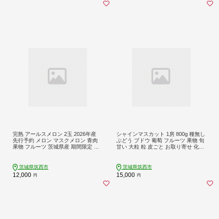
約 昼めし旅
完熟 アールスメロン 2玉 2026年産
シャインマスカット 1房 800g 種無し
先行予約 メロン マスクメロン 青肉
ぶどう ブドウ 葡萄 フルーツ 果物 旬
果物 フルーツ 茨城県産 期間限定 数
甘い 大粒 粒 皮ごと お取り寄せ 化粧
量限定
箱 ギフト 2026年産 期間限定 贈答用
筑西市 茨城県 関東
茨城県筑西市
茨城県筑西市
12,000
15,000
円
円