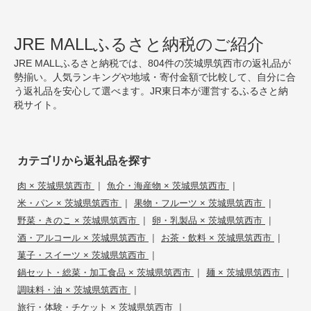
JRE MALLふるさと納税のご紹介
JRE MALLふるさと納税では、804件の茨城県筑西市の返礼品が
勢揃い。人気ランキングや地域・寄付金額で比較して、自分に合
う返礼品を安心して選べます。JR東日本が運営するふるさと納
税サイト。
カテゴリから返礼品を探す
|
|
肉 × 茨城県筑西市
魚介・海産物 × 茨城県筑西市
|
|
米・パン × 茨城県筑西市
果物・フルーツ × 茨城県筑西市
|
|
野菜・きのこ × 茨城県筑西市
卵・乳製品 × 茨城県筑西市
|
|
酒・アルコール × 茨城県筑西市
お茶・飲料 × 茨城県筑西市
|
菓子・スイーツ × 茨城県筑西市
|
|
鍋セット・総菜・加工食品 × 茨城県筑西市
麺 × 茨城県筑西市
|
調味料・油 × 茨城県筑西市
|
旅行・体験・チケット × 茨城県筑西市