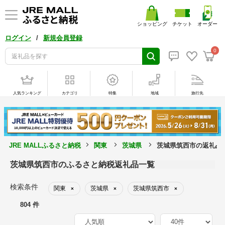
ショッピング
チケット
オーダー
/
ログイン
新規会員登録
0
人気ランキング
カテゴリ
特集
地域
旅行先
JRE MALLふるさと納税
関東
茨城県
茨城県筑西市の返礼品
茨城県筑西市のふるさと納税返礼品一覧
検索条件
関東
茨城県
茨城県筑西市
×
×
×
804 件