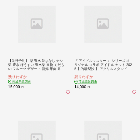
【先行予約】 梨 豊水 3kg なし ナシ
『 アイドルマスター 』 シリーズ オ
梨 豊水 ほうすい 豊水梨 果物 くだも
リジナル コラボ アイドル セット 202
の フルーツ デザート 新鮮 果肉 果汁
5【 的場梨沙 】 アクリルスタンド キ
fruit nasi ふるうつ ふるーつ 梨 3キロ
ーホルダー 缶バッジ アイマス ゲー
残りわずか
残りわずか
ナシ フルーツ 豊水 旬 豊水 梨 ナシ
ム
ほうすいなし 甘い みずみずしい 202
茨城県筑西市
茨城県筑西市
6年産 特産品 産地直送 農家直送 お取
15,000
14,000
円
円
り寄せ たけうち農園 茨城県 筑西市
関東