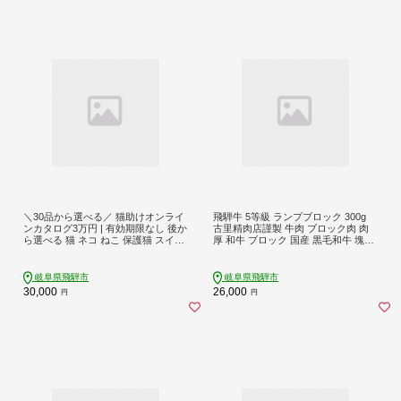
＼30品から選べる／ 猫助けオンライ
飛騨牛 5等級 ランプブロック 300g
ンカタログ3万円 | 有効期限なし 後か
古里精肉店謹製 牛肉 ブロック肉 肉
ら選べる 猫 ネコ ねこ 保護猫 スイー
厚 和牛 ブロック 国産 黒毛和牛 塊肉
ツ カタログ 焼肉 ラーメン 特産品 グ
ステーキ 焼肉 ステーキ肉 赤身 赤身
ルメ 無期限 3万円 飛騨牛 スイーツ
肉 赤身牛肉 肉 希少部位 バーベキュ
ラーメン 日本酒 乳製品 コーヒー
ー キャンプ BBQ アウトドア ロース
岐阜県飛騨市
岐阜県飛騨市
トビーフ 飛騨市 岐阜県
30,000
26,000
円
円