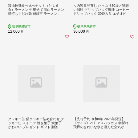
醤油拉麺食べ比べセット（計１６
＼内容量見直し たっぷり30袋／猫想
食）ラーメン 中華そば 高山ラーメン
い珈琲 ドリップバッグ珈琲 コーヒー
細打ちちぢれ麺 飛騨市 ラーメン 麺
ドリップパック 30袋入り エチオピア
飛騨市
モカ おしゃれ ギフト (SAVE THE CA
T HIDA支援) 猫 ねこ ネコ ネコ好き
にゃんこ 大容量 プレゼント プチ ギ
岐阜県飛騨市
岐阜県飛騨市
フト かわいい お返し バレンタイン
12,000
30,000
円
円
可愛い 27000円
クッキー缶 猫クッキー詰め合わせ ク
【先行予約 令和8年 2026年発送】
ッキー缶 スイーツ 焼き菓子 焼菓子
《サイズL-2L》アスパラガス 朝採れ
かわいい プレゼント ギフト 贈答用
飛騨のきれいな水と澄んだ空気が育
(SAVE THE CAT HIDA支援) 猫 ねこ
んだ柔らか甘いアスパラガス 1.0kg！
野菜 春アスパラ 夏アスパラ 飛騨市