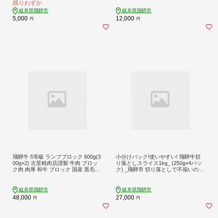
残りわずか
y みょうが 畑 プロジェクト【8月初
合わせ 牧成舎 チーズ 乳製品 ワケア
旬〜9月発送】[Q3216]5000円
リ チーズギフト ナチュラルチーズ
岐阜県飛騨市
岐阜県飛騨市
モッツァレラチーズ おつまみチーズ
5,000
12,000
円
円
お酒 ワイン プレゼント 誕生日 チー
ズ食べ比べ ギフト
飛騨牛 5等級 ランプブロック 600g(3
小分けパック!使いやすい! 飛騨牛切
00g×2) 古里精肉店謹製 牛肉 ブロッ
り落としスライス1kg_ (250g×4パッ
ク肉 肉厚 和牛 ブロック 国産 黒毛和
ク) _飛騨市 切り落としで不揃いのた
牛 塊肉 ステーキ 焼肉 ステーキ肉 赤
め訳あり 国産黒毛和牛 牛肉 岐阜 す
身 赤身肉 赤身牛肉 肉 希少部位 バー
き焼き しゃぶしゃぶ 冷凍
ベキュー キャンプ BBQ アウトドア
岐阜県飛騨市
岐阜県飛騨市
ローストビーフ
48,000
27,000
円
円