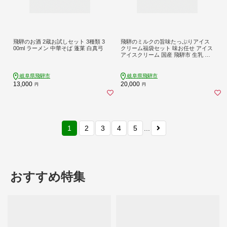
飛騨のお酒 2蔵お試しセット 3種類 3
飛騨のミルクの旨味たっぷりアイス
00ml ラーメン 中華そば 蓬莱 白真弓
クリーム福袋セット 味お任せ アイス
アイスクリーム 国産 飛騨市 生乳 人
気 おすすめ 冷凍 飛騨市 訳あり HIDA
ミルクプロジェクト 日時指定
岐阜県飛騨市
岐阜県飛騨市
13,000
20,000
円
円
1
2
3
4
5
...
おすすめ特集