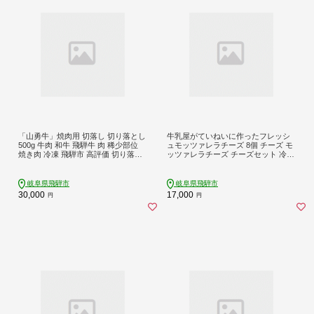
「山勇牛」焼肉用 切落し 切り落とし
牛乳屋がていねいに作ったフレッシ
500g 牛肉 和牛 飛騨牛 肉 稀少部位
ュモッツァレラチーズ 8個 チーズ モ
焼き肉 冷凍 飛騨市 高評価 切り落と
ッツァレラチーズ チーズセット 冷蔵
し牛肉 切り落とし肉
小分け 個包装 パスタ ピザ 前菜 サラ
ダ 低温殺菌 乳製品 飛騨市 日用品 日
時指定可 15000円 HIDAミルクプロジ
岐阜県飛騨市
岐阜県飛騨市
ェクト
30,000
17,000
円
円