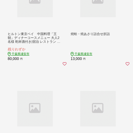
ヒルトン東京ベイ 中国料理「王
焼蛤・焼あさり詰合せ折詰
朝」ディナーコースメニュー 大人2
名様 乾杯酒付き|宿泊 レストラン 浦
安市 舞浜 ギフト券 食事 ホテル 旅行
残りわずか
クーポン 利用券
千葉県浦安市
千葉県浦安市
80,000
13,000
円
円