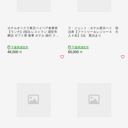
ホテルオークラ東京ベイペア食事券
ラ・ジェント・ホテル東京ベイ 宿
【ランチ】|宿泊 レストラン 浦安市
泊券【ファミリー＆レジャー４ 大
舞浜 ギフト券 食事 ホテル 旅行 クー
人４名】1泊 素泊まり
ポン 利用券
千葉県浦安市
千葉県浦安市
46,000
60,000
円
円