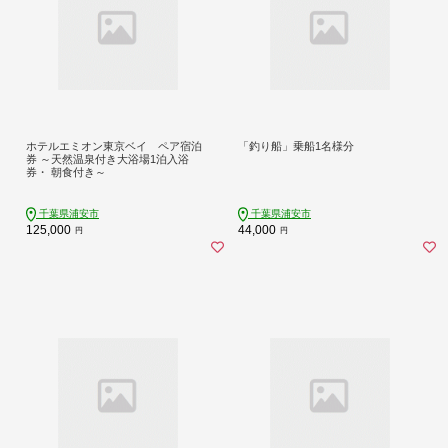
ホテルエミオン東京ベイ ペア宿泊
「釣り船」乗船1名様分
券 ～天然温泉付き大浴場1泊入浴
券・ 朝食付き～
千葉県浦安市
千葉県浦安市
125,000
44,000
円
円