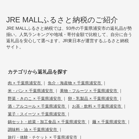
JRE MALLふるさと納税のご紹介
JRE MALLふるさと納税では、93件の千葉県浦安市の返礼品が勢
揃い。人気ランキングや地域・寄付金額で比較して、自分に合う
返礼品を安心して選べます。JR東日本が運営するふるさと納税
サイト。
カテゴリから返礼品を探す
|
|
肉 × 千葉県浦安市
魚介・海産物 × 千葉県浦安市
|
|
米・パン × 千葉県浦安市
果物・フルーツ × 千葉県浦安市
|
|
野菜・きのこ × 千葉県浦安市
卵・乳製品 × 千葉県浦安市
|
|
酒・アルコール × 千葉県浦安市
お茶・飲料 × 千葉県浦安市
|
菓子・スイーツ × 千葉県浦安市
|
|
鍋セット・総菜・加工食品 × 千葉県浦安市
麺 × 千葉県浦安市
|
調味料・油 × 千葉県浦安市
|
旅行・体験・チケット × 千葉県浦安市