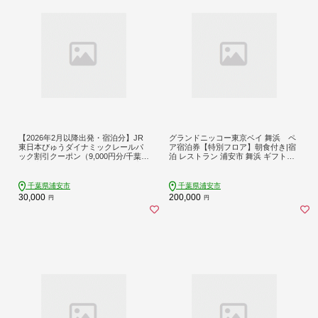
【2026年2月以降出発・宿泊分】JR
グランドニッコー東京ベイ 舞浜 ペ
東日本びゅうダイナミックレールパ
ア宿泊券【特別フロア】朝食付き|宿
ック割引クーポン（9,000円分/千葉県
泊 レストラン 浦安市 舞浜 ギフト券
浦安市）※2027年1月31日出発・宿
食事 ホテル 旅行 クーポン 利用券
泊分まで
千葉県浦安市
千葉県浦安市
30,000
200,000
円
円