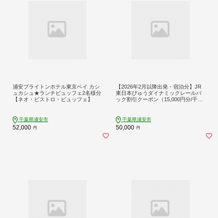
浦安ブライトンホテル東京ベイ カシ
【2026年2月以降出発・宿泊分】JR
ュカシュ★ランチビュッフェ2名様分
東日本びゅうダイナミックレールパ
【ネオ・ビストロ・ビュッフェ】
ック割引クーポン（15,000円分/千葉
県浦安市）※2027年1月31日出発・
宿泊分まで
千葉県浦安市
千葉県浦安市
52,000
50,000
円
円