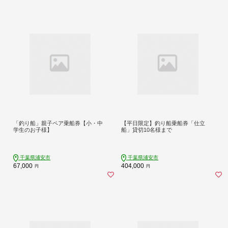
「釣り船」親子ペア乗船券【小・中
【平日限定】釣り船乗船券「仕立
学生のお子様】
船」貸切10名様まで
千葉県浦安市
千葉県浦安市
67,000
404,000
円
円