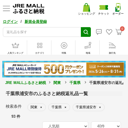
ショッピング
チケット
オーダー
/
ログイン
新規会員登録
0
人気ランキング
カテゴリ
特集
地域
旅行先
JRE MALLふるさと納税
関東
千葉県
千葉県浦安市の返礼品
千葉県浦安市のふるさと納税返礼品一覧
検索条件
関東
千葉県
千葉県浦安市
×
×
×
93 件