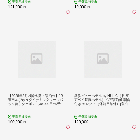
千葉県浦安市
千葉県浦安市
121,000
10,000
円
円
【2026年2月以降出発・宿泊分】JR
舞浜ビューホテル by HULIC（旧 東
東日本びゅうダイナミックレールパ
京ベイ舞浜ホテル）ペア宿泊券 朝食
ック割引クーポン（30,000円分/千葉
付き セレクト（休前日除外）|宿泊
県浦安市）※2027年1月31日出発・
レストラン 浦安市 舞浜 ギフト券 食
宿泊分まで
事 ホテル 旅行 クーポン 利用券
千葉県浦安市
千葉県浦安市
100,000
120,000
円
円