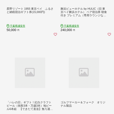
星野リゾート 1955 東京ベイ ふるさ
舞浜ビューホテル by HULIC（旧 東
と納税宿泊ギフト券(15,000円)
京ベイ舞浜ホテル） ペア宿泊券 朝食
付き プレミアム（専用ラウンジなど
5大特典付き）|宿泊 レストラン 浦安
市 舞浜 ギフト券 食事 ホテル 旅行 ク
ーポン 利用券
千葉県浦安市
千葉県浦安市
50,000
240,000
円
円
「ハレの日」ギフト！紅白クラフト
ゴルフマーカー＆フォーク オリジ
ビール（祝祭3本・万歳3本）地ビー
ナル製品
ル6本組 【できたて直送】無ろ過、
非加熱の新鮮なクラフトビールをお