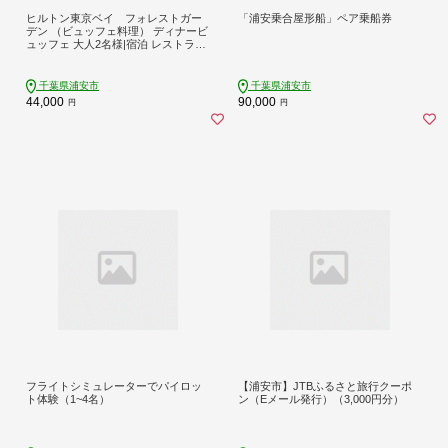
ヒルトン東京ベイ フォレストガー
「浦安乗合屋形船」ペア乗船券
デン （ビュッフェ料理） ディナービ
ュッフェ 大人2名様|宿泊 レストラン
浦安市 舞浜 ギフト券 食事 ホテル デ
ィナー 旅行 クーポン 利用券
千葉県浦安市
千葉県浦安市
44,000
90,000
円
円
フライトシミュレーターでパイロッ
【浦安市】JTBふるさと旅行クーポ
ト体験（1~4名）
ン（Eメール発行）（3,000円分）