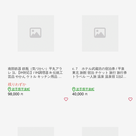
南部鉄器 鉄瓶（気づかい）平丸アラ
c.７ ホテル武蔵坊の宿泊券 / 平泉
レ 1L 【IH対応】/ IH調理器 ih 伝統工
東北 旅館 宿泊 チケット 旅行 旅行券
芸品 やかん ケトル キッチン用品 食
トラベル 一人旅 温泉 温泉宿 1泊2食
器 日用品 雑貨 伝統 職人 工房和秋
付 料理 食事 ギフト プレゼント 贈り
残りわずか
物 贈答 お祝い
岩手県平泉町
岩手県平泉町
98,000
40,000
円
円