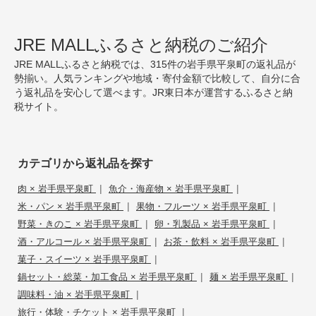
JRE MALLふるさと納税のご紹介
JRE MALLふるさと納税では、315件の岩手県平泉町の返礼品が
勢揃い。人気ランキングや地域・寄付金額で比較して、自分に合
う返礼品を安心して選べます。JR東日本が運営するふるさと納
税サイト。
カテゴリから返礼品を探す
|
|
肉 × 岩手県平泉町
魚介・海産物 × 岩手県平泉町
|
|
米・パン × 岩手県平泉町
果物・フルーツ × 岩手県平泉町
|
|
野菜・きのこ × 岩手県平泉町
卵・乳製品 × 岩手県平泉町
|
|
酒・アルコール × 岩手県平泉町
お茶・飲料 × 岩手県平泉町
|
菓子・スイーツ × 岩手県平泉町
|
|
鍋セット・総菜・加工食品 × 岩手県平泉町
麺 × 岩手県平泉町
|
調味料・油 × 岩手県平泉町
|
旅行・体験・チケット × 岩手県平泉町