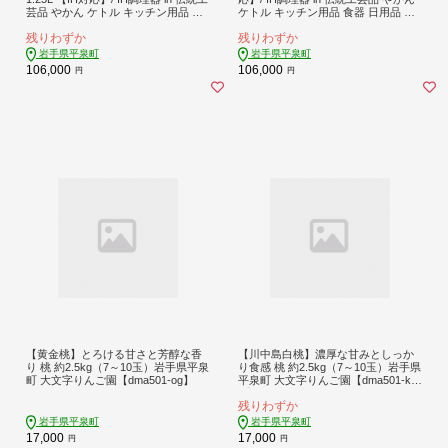
芸品 やかん ケトル キッチン用品 食
ケトル キッチン用品 食器 日用品 雑
器 日用品 雑貨 伝統 職人 工房和秋
貨 伝統 職人 工房和秋
残りわずか
残りわずか
岩手県平泉町
岩手県平泉町
106,000
106,000
円
円
【黄金桃】とろける甘さと芳醇な香
【川中島白桃】濃厚な甘みとしっか
り 桃 約2.5kg（7～10玉）岩手県平泉
り食感 桃 約2.5kg（7～10玉）岩手県
町 大文字りんご園【dma501-og】
平泉町 大文字りんご園【dma501-k
w】
残りわずか
岩手県平泉町
岩手県平泉町
17,000
17,000
円
円