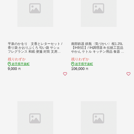
平泉のかをり 文香とレターセット /
南部鉄器 鉄瓶〈気づかい〉桜1.25L
香り袋 かおりぶくろ 匂い袋 サシェ
【IH対応】/ IH調理器 ih 伝統工芸品
フレグランス 和紙 便箋 封筒 文房具
やかん ケトル キッチン用品 食器 日
手紙 手紙セット お礼状 手すき 手作
用品 雑貨 伝統 職人 工房和秋
残りわずか
残りわずか
り 手作り 藤原冬嗣公 平安時代 再現
黒方 おしゃれ シンプル かわいい
岩手県平泉町
岩手県平泉町
9,000
106,000
円
円