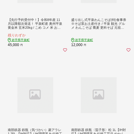
【先行予約受付中！】令和8年産 11
盛り出し式平泉わんこそば(特)食事券
月以降順次発送！ 平泉町産 奥州平泉
※そば茶お土産付き / 平泉 観光 グル
黄金米 玄米20kg / こめ コメ 米 お米
メ わんこそば 蕎麦 更科そば 元祖盛
おこめ 玄米 ご飯 ごはん ライス 山水
り出し式 名物 ご当地料理 天ぷら お
残りわずか
【aoki017A】
土産付き 食事券 利用券
岩手県平泉町
岩手県平泉町
45,000
12,000
円
円
南部鉄器 鉄瓶（気づかい）菱アラレ
南部鉄器 鉄瓶〈茄子形〉松 1L【IH対
1.25L 【IH対応】/ IH調理器 ih 伝統工
応】/ IH調理器 ih 伝統工芸品 やかん