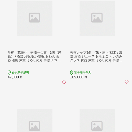
汁椀 花塗り 秀衡一つ雲 1個（黒
秀衡カップ3個 (朱・黒・木目) / 漆
色） / 漆器 お椀 吸い物椀 おわん 食
器 お酒 ジュース おちょこ ぐいのみ
器 漆椀 漆塗 うるしぬり 手塗り 木製
グラス 食器 漆塗 うるしぬり 手塗り
伝統工芸品 和 お正月 高級 結婚 新築
木製 伝統工芸品 和 お正月 高級 結婚
祝い お祝い 贈答 贈り物 プレゼント
新築祝い お祝い 贈答 贈り物 プレゼ
ギフト 香典返し お返し おもてなし
ント ギフト 香典返し お返し おもて
岩手県平泉町
岩手県平泉町
なし
47,000
109,000
円
円