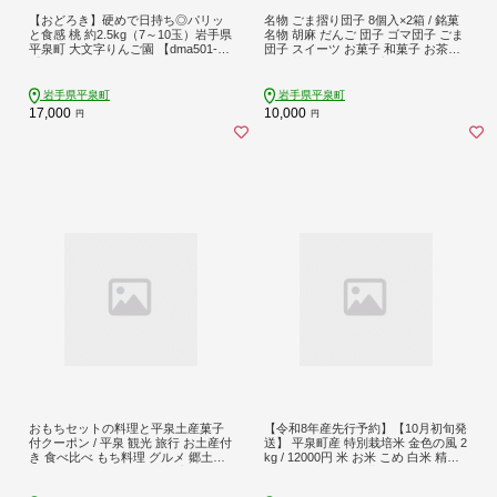
【おどろき】硬めで日持ち◎パリッ
名物 ごま摺り団子 8個入×2箱 / 銘菓
と食感 桃 約2.5kg（7～10玉）岩手県
名物 胡麻 だんご 団子 ゴマ団子 ごま
平泉町 大文字りんご園 【dma501-o
団子 スイーツ お菓子 和菓子 お茶菓
d】
子 お茶うけ ギフト プレゼント お土
産 贈答 贈り物 内祝い お祝い お返し
冷凍 松栄堂
岩手県平泉町
岩手県平泉町
17,000
10,000
円
円
おもちセットの料理と平泉土産菓子
【令和8年産先行予約】【10月初旬発
付クーポン / 平泉 観光 旅行 お土産付
送】 平泉町産 特別栽培米 金色の風 2
き 食べ比べ もち料理 グルメ 郷土料
kg / 12000円 米 お米 こめ 白米 精米
理 名物料理 伝統 自然 中尊寺
ブランド米 50％減薬 体に優しい 岩
手 東北 おにぎり お弁当 ギフト プレ