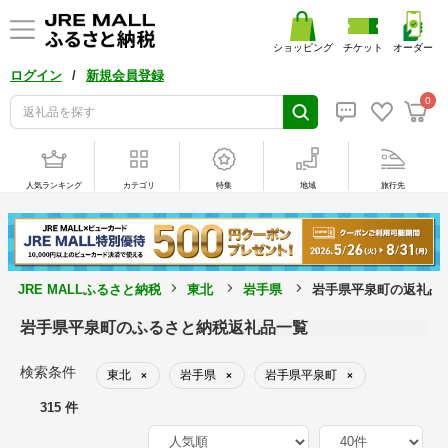
ショッピング
チケット
オーダー
/
ログイン
新規会員登録
0
人気ランキング
カテゴリ
特集
地域
旅行先
JRE MALLふるさと納税
東北
岩手県
岩手県平泉町の返礼品
岩手県平泉町のふるさと納税返礼品一覧
検索条件
東北
岩手県
岩手県平泉町
×
×
×
315 件