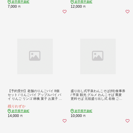
ゼント お祝い ギフト プレゼント ご
岩手県平泉町
岩手県平泉町
挨拶 挨拶 敬老の日 おじいちゃん お
7,000
12,000
円
円
ばあちゃん いつもありがとう 感謝
【予約受付】老舗のりんごパイ 8個
盛り出し式平泉わんこそば(特)食事券
セット / りんごパイ アップルパイ パ
/ 平泉 観光 グルメ わんこそば 蕎麦
イ りんご リンゴ 林檎 菓子 お菓子 焼
更科そば 元祖盛り出し式 名物 ご当
き菓子 スイーツ 洋菓子 デザート 甘
地料理 天ぷら 食事券 利用券
残りわずか
い 食後のデザート 𠮷野屋
岩手県平泉町
岩手県平泉町
14,000
10,000
円
円