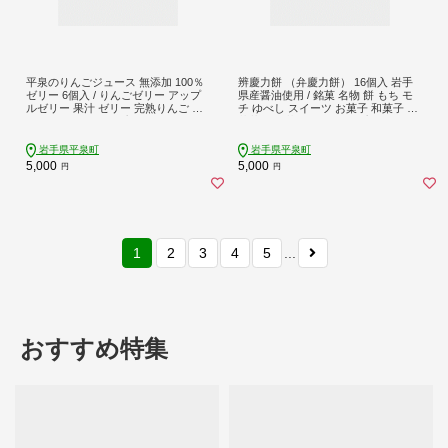
平泉のりんごジュース 無添加 100％
辨慶力餅 （弁慶力餅） 16個入 岩手
ゼリー 6個入 / りんごゼリー アップ
県産醤油使用 / 銘菓 名物 餅 もち モ
ルゼリー 果汁 ゼリー 完熟りんご り
チ ゆべし スイーツ お菓子 和菓子 お
んごジュース アップルジュース りん
茶菓子 お茶うけ ギフト プレゼント
ご リンゴ 林檎 フルーツ 果物 くだも
お土産 贈答 贈り物 内祝い お祝い お
の お菓子 おやつ デザート
返し 𠮷野屋
岩手県平泉町
岩手県平泉町
5,000
5,000
円
円
1
2
3
4
5
...
おすすめ特集