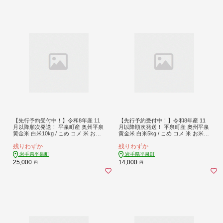
【先行予約受付中！】令和8年産 11
【先行予約受付中！】令和8年産 11
月以降順次発送！ 平泉町産 奥州平泉
月以降順次発送！ 平泉町産 奥州平泉
黄金米 白米10kg / こめ コメ 米 お米
黄金米 白米5kg / こめ コメ 米 お米
おこめ 白米 ご飯 ごはん ライス 山水
おこめ 白米 ご飯 ごはん ライス 山水
残りわずか
残りわずか
【aoki012A】
【aoki011A】
岩手県平泉町
岩手県平泉町
25,000
14,000
円
円