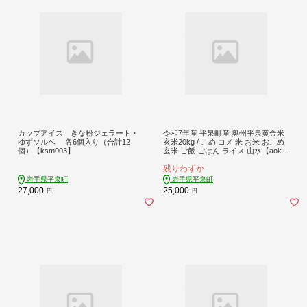
カップアイス きな粉ジェラート・
令和7年産 平泉町産 奥州平泉黄金米
ゆずソルベ 各6個入り（合計12
玄米20kg / こめ コメ 米 お米 おこめ
個）【ksm003】
玄米 ご飯 ごはん ライス 山水【aoki0
09C】
残りわずか
岩手県平泉町
岩手県平泉町
27,000
25,000
円
円