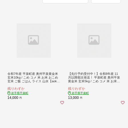
令和7年産 平泉町産 奥州平泉黄金米
【先行予約受付中！】令和8年産 11
玄米10kg / こめ コメ 米 お米 おこめ
月以降順次発送！ 平泉町産 奥州平泉
玄米 ご飯 ごはん ライス 山水【aoki0
黄金米 玄米5kg / こめ コメ 米 お米
07C】
おこめ 玄米 ご飯 ごはん ライス 山水
残りわずか
残りわずか
【aoki015A】
岩手県平泉町
岩手県平泉町
14,000
13,000
円
円