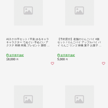
A13.ケロ平セット / 平泉 ゆるキャラ
【予約受付】老舗のりんごパイ 4個
キャラクター てぬぐい 手ぬぐい ア
セット / りんごパイ アップルパイ パ
クステ 和柄 和風 プレゼント 贈答 贈
イ りんご リンゴ 林檎 菓子 お菓子 焼
り物 誕生日 お祝い 【ptc929-kero-4
き菓子 スイーツ 洋菓子 デザート 甘
B】
い 食後のデザート 𠮷野屋
岩手県平泉町
岩手県平泉町
18,000
5,000
円
円