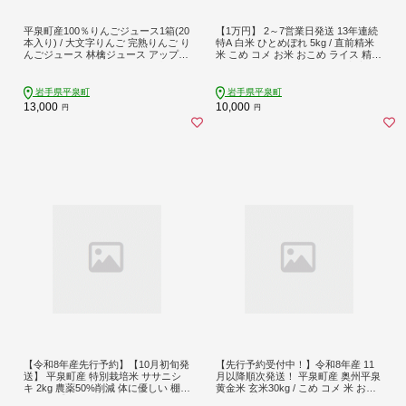
平泉町産100％りんごジュース1箱(20
【1万円】 2～7営業日発送 13年連続
本入り) / 大文字りんご 完熟りんご り
特A 白米 ひとめぼれ 5kg / 直前精米
んごジュース 林檎ジュース アップル
米 こめ コメ お米 おこめ ライス 精米
ジュース 100％ストレート 果汁10
人気 おすすめ 岩手 平泉 松勘商店 五
0％ ストレート果汁 缶ジュース 林檎
ツ星 お米マイスター ごはんソムリエ
フルーツ 果物 くだもの 果汁飲料 果
お米アドバイザー 特別寄付額 定期便
岩手県平泉町
岩手県平泉町
実飲料 飲み物 乳酸菌ヨーグルト農法
米定期便 【mtk0001-cp】
13,000
10,000
円
円
【令和8年産先行予約】【10月初旬発
【先行予約受付中！】令和8年産 11
送】 平泉町産 特別栽培米 ササニシ
月以降順次発送！ 平泉町産 奥州平泉
キ 2kg 農薬50%削減 体に優しい 棚田
黄金米 玄米30kg / こめ コメ 米 お米
のお米 【米 お米 平泉 米 白米 こめ
おこめ 玄米 ご飯 ごはん ライス 山水