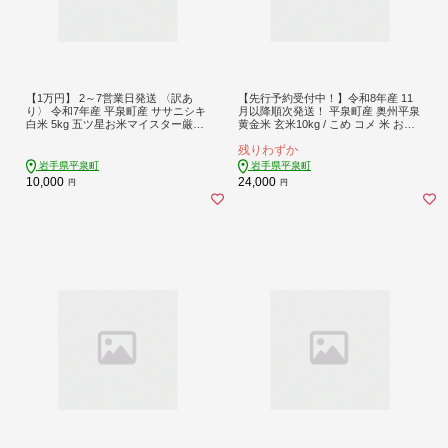
【1万円】 2～7営業日発送 〈訳あ
【先行予約受付中！】令和8年産 11
り〉 令和7年産 平泉町産 ササニシキ
月以降順次発送！ 平泉町産 奥州平泉
白米 5kg 五ツ星お米マイスター厳
黄金米 玄米10kg / こめ コメ 米 お米
選！ 直前精米 / こめ コメ 米 お米 お
おこめ 玄米 ご飯 ごはん ライス 山水
残りわずか
こめ 白米 ご飯 ごはん ライス【mtk0
【aoki016A】
003-cp】
岩手県平泉町
岩手県平泉町
10,000
24,000
円
円