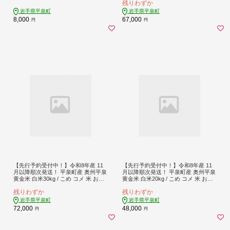
残りわずか
岩手 東北 日本農業遺産】
【aoki018A】
岩手県平泉町
岩手県平泉町
8,000
67,000
円
円
【先行予約受付中！】令和8年産 11
【先行予約受付中！】令和8年産 11
月以降順次発送！ 平泉町産 奥州平泉
月以降順次発送！ 平泉町産 奥州平泉
黄金米 白米30kg / こめ コメ 米 お米
黄金米 白米20kg / こめ コメ 米 お米
おこめ 白米 ご飯 ごはん ライス 山水
おこめ 白米 ご飯 ごはん ライス 山水
残りわずか
残りわずか
【aoki014A】
【aoki013A】
岩手県平泉町
岩手県平泉町
72,000
48,000
円
円