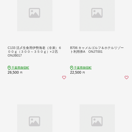
C133 活〆生食用伊勢海老（冷凍）６
B706 キャメルゴルフ＆ホテルリゾー
００ｇ（３００～３５０ｇ）×２匹
ト利用券A ONJT001
ONJB017
千葉県御宿町
千葉県御宿町
26,500
22,500
円
円