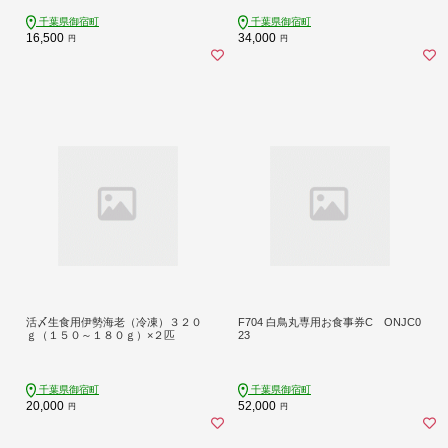
千葉県御宿町
千葉県御宿町
16,500
34,000
円
円
活〆生食用伊勢海老（冷凍）３２０
F704 白鳥丸専用お食事券C ONJC0
ｇ（１５０～１８０ｇ）×２匹
23
千葉県御宿町
千葉県御宿町
20,000
52,000
円
円