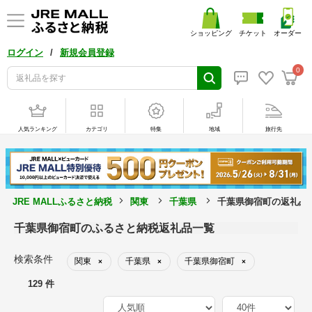
ショッピング
チケット
オーダー
/
ログイン
新規会員登録
0
人気ランキング
カテゴリ
特集
地域
旅行先
JRE MALLふるさと納税
関東
千葉県
千葉県御宿町の返礼品
千葉県御宿町のふるさと納税返礼品一覧
検索条件
関東
千葉県
千葉県御宿町
×
×
×
129 件