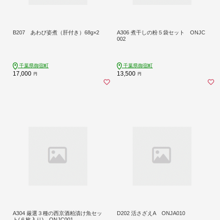
B207 あわび姿煮（肝付き）68g×2
A306 煮干しの粉５袋セット ONJC
002
千葉県御宿町
千葉県御宿町
17,000
13,500
円
円
A304 厳選３種の西京酒粕漬け魚セッ
D202 活さざえA ONJA010
ト(６枚入り) ONJC001