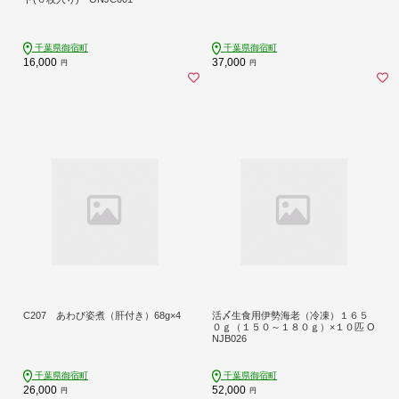
千葉県御宿町
千葉県御宿町
16,000
37,000
円
円
C207 あわび姿煮（肝付き）68g×4
活〆生食用伊勢海老（冷凍）１６５
０ｇ（１５０～１８０ｇ）×１０匹 O
NJB026
千葉県御宿町
千葉県御宿町
26,000
52,000
円
円