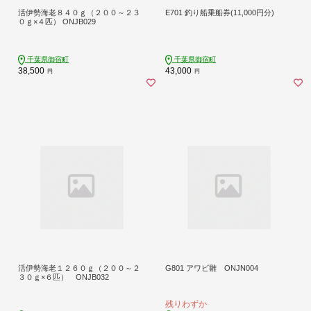
活伊勢海老８４０ｇ（２００～２３
E701 釣り船乗船券(11,000円分)
０ｇ×４匹） ONJB029
千葉県御宿町
千葉県御宿町
38,500
43,000
円
円
活伊勢海老１２６０ｇ（２００～２
G801 アワビ雛 ONJN004
３０ｇ×６匹） ONJB032
残りわずか