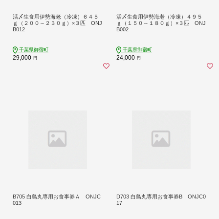
活〆生食用伊勢海老（冷凍）６４５
活〆生食用伊勢海老（冷凍）４９５
ｇ（２００～２３０ｇ）×３匹 ONJ
ｇ（１５０～１８０ｇ）×３匹 ONJ
B012
B002
千葉県御宿町
千葉県御宿町
29,000
24,000
円
円
B705 白鳥丸専用お食事券Ａ ONJC
D703 白鳥丸専用お食事券B ONJC0
013
17