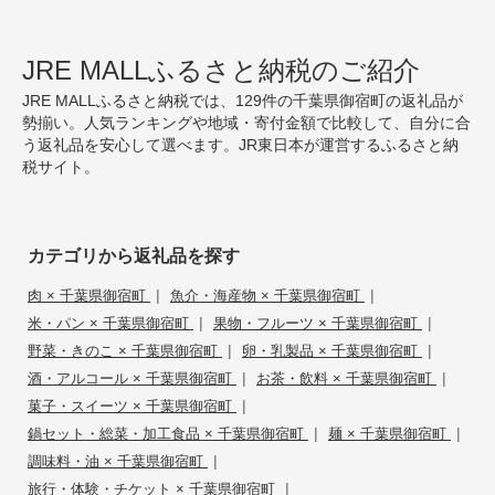
JRE MALLふるさと納税のご紹介
JRE MALLふるさと納税では、129件の千葉県御宿町の返礼品が
勢揃い。人気ランキングや地域・寄付金額で比較して、自分に合
う返礼品を安心して選べます。JR東日本が運営するふるさと納
税サイト。
カテゴリから返礼品を探す
|
|
肉 × 千葉県御宿町
魚介・海産物 × 千葉県御宿町
|
|
米・パン × 千葉県御宿町
果物・フルーツ × 千葉県御宿町
|
|
野菜・きのこ × 千葉県御宿町
卵・乳製品 × 千葉県御宿町
|
|
酒・アルコール × 千葉県御宿町
お茶・飲料 × 千葉県御宿町
|
菓子・スイーツ × 千葉県御宿町
|
|
鍋セット・総菜・加工食品 × 千葉県御宿町
麺 × 千葉県御宿町
|
調味料・油 × 千葉県御宿町
|
旅行・体験・チケット × 千葉県御宿町