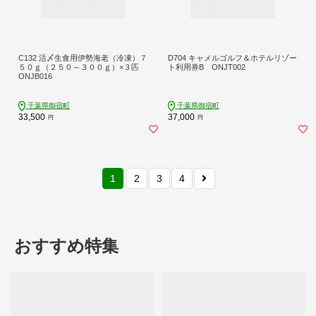
C132 活〆生食用伊勢海老（冷凍）７
D704 キャメルゴルフ＆ホテルリゾー
５０ｇ（２５０～３００ｇ）×３匹
ト利用券B ONJT002
ONJB016
千葉県御宿町
千葉県御宿町
33,500
37,000
円
円
1
2
3
4
おすすめ特集