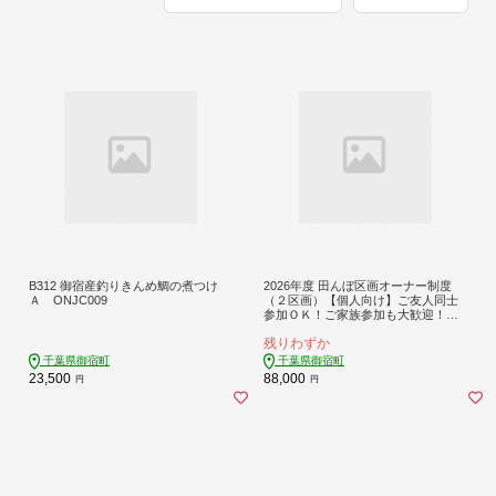
B312 御宿産釣りきんめ鯛の煮つけ
2026年度 田んぼ区画オーナー制度
Ａ ONJC009
（２区画）【個人向け】ご友人同士
参加ＯＫ！ご家族参加も大歓迎！Ｉ
７０１
残りわずか
千葉県御宿町
千葉県御宿町
23,500
88,000
円
円