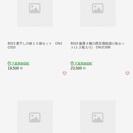
B313 煮干しの粉１０袋セット ONJ
B310 厳選４種の西京酒粕漬け魚セッ
C010
ト(１２枚入り) ONJC008
千葉県御宿町
千葉県御宿町
19,500
23,500
円
円