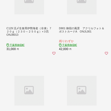
C129 活〆生食用伊勢海老（冷凍）７
D801 御宿の風景 アクリルフォト＆
２０ｇ（２３０～２５０ｇ）×３匹
ポストカードA ONJL001
ONJB013
残りわずか
千葉県御宿町
千葉県御宿町
31,000
42,000
円
円