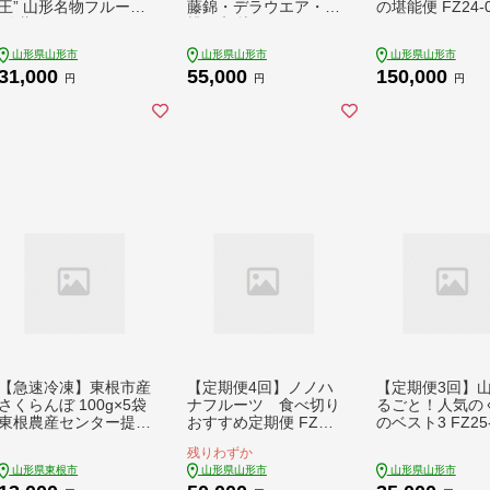
王” 山形名物フルーツ
藤錦・デラウエア・白
の堪能便 FZ24-0
[佐藤錦・シャインマ
桃・和梨・シャインマ
スカット・ラ・フラン
スカット] FZ23-631
山形県山形市
山形県山形市
山形県山形市
ス] FZ24-528
31,000
55,000
150,000
円
円
円
【急速冷凍】東根市産
【定期便4回】ノノハ
【定期便3回】
さくらんぼ 100g×5袋
ナフルーツ 食べ切り
るごと！人気の
東根農産センター提供
おすすめ定期便 FZ25
のベスト3 FZ25-
hi027-244
-811
残りわずか
山形県東根市
山形県山形市
山形県山形市