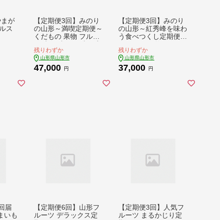
やまが
【定期便3回】みのり
【定期便3回】みのり
ルス
の山形～満喫定期便～
の山形～紅秀峰を味わ
くだもの 果物 フルー
う食べつくし定期便～
ツ 山形 山形県 山形市
くだもの 果物 フルー
残りわずか
残りわずか
FY23-905
ツ 山形 山形県 山形市
山形県山形市
山形県山形市
FY23-907
47,000
37,000
円
円
回届
【定期便6回】山形フ
【定期便3回】人気フ
まいも
ルーツ デラックス定
ルーツ まるかじり定