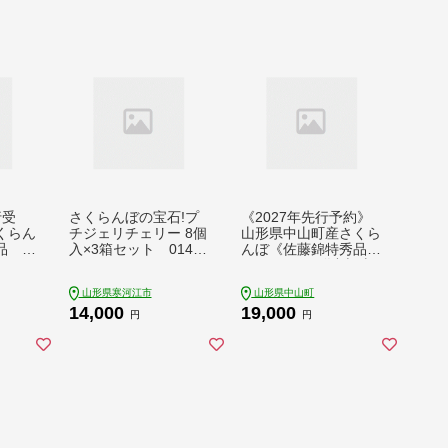
行受
さくらんぼの宝石!プ
《2027年先行予約》
くらん
チジェリチェリー 8個
山形県中山町産さくら
品 約
入×3箱セット 014-G
んぼ《佐藤錦特秀品》
P) L
-SF001
700g Lサイズ以上 山
 くだ
形県産 サクランボ フ
山形県寒河江市
山形県中山町
夏果物
ルーツ 果物 F4A-010
14,000
19,000
1041
6
円
円