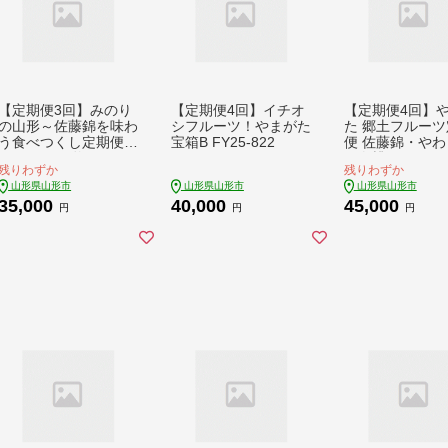
【定期便3回】みのり
【定期便4回】イチオ
【定期便4回】
の山形～佐藤錦を味わ
シフルーツ！やまがた
た 郷土フルーツ
う食べつくし定期便～
宝箱B FY25-822
便 佐藤錦・やわ
くだもの 果物 フルー
め白桃・シャイ
残りわずか
残りわずか
ツ 山形 山形県 山形市
カットとピオー
山形県山形市
山形県山形市
山形県山形市
FY23-908
んごとラ・フラン
35,000
40,000
45,000
Z23-929
円
円
円