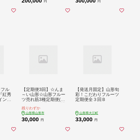
200,000
300,000
円
円
☆フル
【定期便3回】☆んま
【発送月固定】山形旬
『紅秀
～い山形☆山形フルー
彩！こだわりフルーツ
インマ
ツ売れ筋3種定期便(さ
定期便全３回Ｂ
-813
くらんぼ佐藤錦／白桃
残りわずか
／シャインマスカッ
山形県山形市
山形県大江町
ト) FY25-474
30,000
33,000
円
円