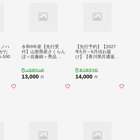
ノノハ
令和9年産【先行受
【先行予約】【2027
がた
付】山形県産さくらん
年5月～6月頃お届
-590
ぼ＜佐藤錦＞秀品 約4
け】【香川県共通返礼
00g(200g×2P) Lサイ
品】なつたよりびわ
ズ以上 期間限定 数量
約1kg びわ なつたよ
山形県中山町
香川県琴平町
限定 山形県産 サクラ
り 大玉 柔らかい 香川
13,000
14,000
ンボ フルーツ 果物 く
県共通返礼品 食品 名
円
円
だもの 贈答 F4A-096
産 四国 香川 F5J-672
3