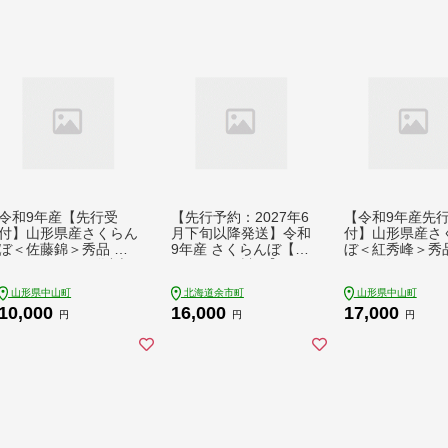
令和9年産【先行受
【先行予約：2027年6
【令和9年産先
付】山形県産さくらん
月下旬以降発送】令和
付】山形県産さ
ぼ＜佐藤錦＞秀品 約3
9年産 さくらんぼ【L
ぼ＜紅秀峰＞秀
00g×1P Lサイズ以上
M～2Lバラ詰め】180
800g(約200g×4
期間限定 数量限定 山
g×4【余市ふるさと納
サイズ以上 果物
山形県中山町
北海道余市町
山形県中山町
形県産 サクランボ フ
税推進センター】
もの フルーツ 
10,000
16,000
17,000
ルーツ 果物 くだもの
サクランボ F4A-
円
円
円
贈答 F4A-0964