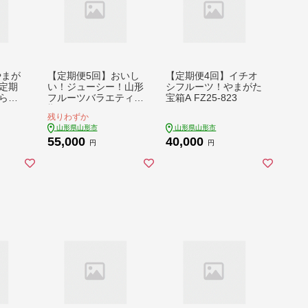
やまが
【定期便5回】おいし
【定期便4回】イチオ
定期
い！ジューシー！山形
シフルーツ！やまがた
らか
フルーツバラエティ定
宝箱A FZ25-823
ンマス
期便B FZ25-821
残りわずか
ネ・り
山形県山形市
山形県山形市
ス F
55,000
40,000
円
円