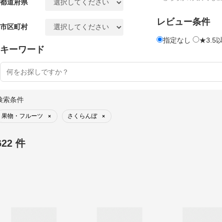
都道府県
レビュー条件
市区町村
指定なし
★3.5
キーワード
検索条件
果物・フルーツ
さくらんぼ
×
×
622 件