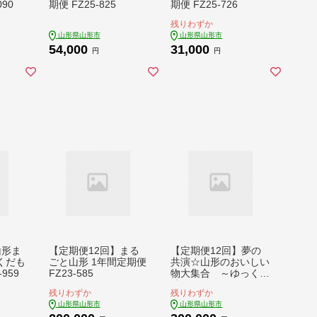
90
期便 FZ25-825
期便 FZ25-726
残りわずか
山形県山形市
山形県山形市
54,000
31,000
円
円
山形ま
【定期便12回】まる
【定期便12回】夢の
くだも
ごと山形 1年間定期便
共演☆山形のおいしい
959
FZ23-585
物大集合 ～ゆっくり
味わってみてけろ～ F
残りわずか
残りわずか
Z24-991
山形県山形市
山形県山形市