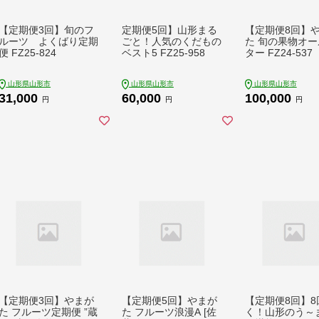
【定期便3回】旬のフ
定期便5回】山形まる
【定期便8回】
ルーツ よくばり定期
ごと！人気のくだもの
た 旬の果物オー
便 FZ25-824
ベスト5 FZ25-958
ター FZ24-537
山形県山形市
山形県山形市
山形県山形市
31,000
60,000
100,000
円
円
円
【定期便3回】やまが
【定期便5回】やまが
【定期便8回】8
た フルーツ定期便 ”蔵
た フルーツ浪漫A [佐
く！山形のう～