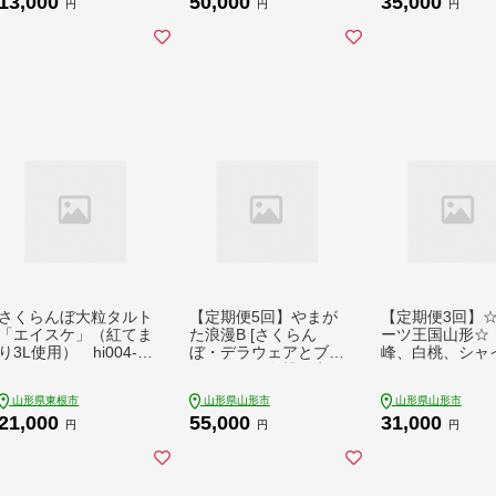
13,000
50,000
35,000
円
円
円
さくらんぼ大粒タルト
【定期便5回】やまが
【定期便3回】
「エイスケ」（紅てま
た浪漫B [さくらん
ーツ王国山形☆
り3L使用） hi004-hi
ぼ・デラウェアとブル
峰、白桃、シャ
029-018r
ーベリー・白桃と和
スカット』 FZ26
梨・シャインマスカッ
山形県東根市
山形県山形市
山形県山形市
トと柿・サンふじと
21,000
55,000
31,000
ラ・フランス] FZ24-9
円
円
円
29