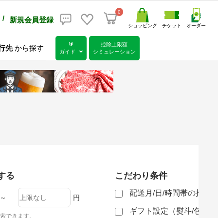
0
/
新規会員登録
ショッピング
チケット
オーダー
🔰
控除上限額
行先
から探す
ガイド
シミュレーション
する
こだわり条件
配送月/日/時間帯の指定
～
円
ギフト設定（熨斗/包装
索できます。