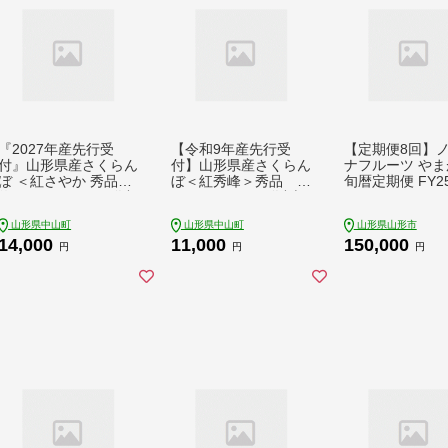
『2027年産先行受
【令和9年産先行受
【定期便8回】
付』山形県産さくらん
付】山形県産さくらん
ナフルーツ やま
ぼ ＜紅さやか 秀品＞
ぼ＜紅秀峰＞秀品 約
旬暦定期便 FY25
約800g ＭＬサイズ以
300g 2Lサイズ以上
上 200g×4P サクラン
果物 くだもの フルー
山形県中山町
山形県中山町
山形県山形市
ボ チェリー 果物 くだ
ツ 夏果物 サクランボ
14,000
11,000
150,000
もの フルーツ 中山町
F4A-1040
円
円
円
おすすめ F4A-0453