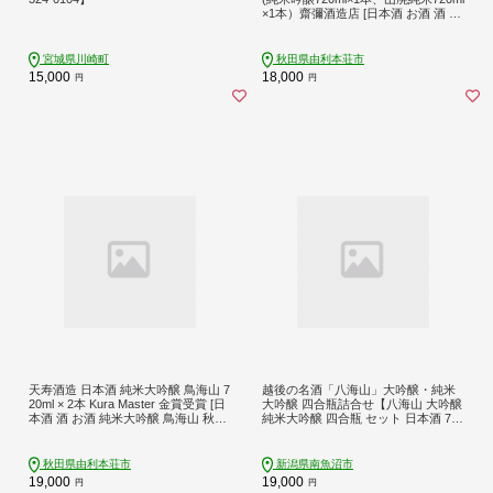
×1本）齋彌酒造店 [日本酒 お酒 酒 純
米吟醸 地酒 飲みくらべ 飲み比べ セ
ット 秋田]
宮城県川崎町
秋田県由利本荘市
15,000
18,000
円
円
天寿酒造 日本酒 純米大吟醸 鳥海山 7
越後の名酒「八海山」大吟醸・純米
20ml × 2本 Kura Master 金賞受賞 [日
大吟醸 四合瓶詰合せ【八海山 大吟醸
本酒 酒 お酒 純米大吟醸 鳥海山 秋田
純米大吟醸 四合瓶 セット 日本酒 720
県産]
ml 新潟 地酒 厳選 晩酌 熱燗 お酒 酒
さけ お中元 お歳暮 贈答】
秋田県由利本荘市
新潟県南魚沼市
19,000
19,000
円
円