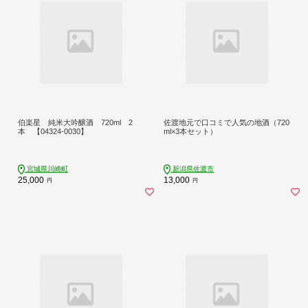
伯楽星 純米大吟醸酒 720ml 2
佐渡地元で口コミで人気の地酒（720
本 【04324-0030】
ml×3本セット）
宮城県川崎町
新潟県佐渡市
25,000
13,000
円
円