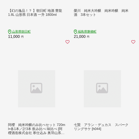
【幻の逸品！？ 】朝日町 地酒 豊龍
榮川 純米大吟醸 純米吟醸 純米
1.8L 山形県 日本酒 一升 1800ml
酒 3本セット
山形県朝日町
福島県磐梯町
11,000
21,000
円
円
阿櫻 純米吟醸のみ比べセット 720m
七賢 アラン・デュカス スパーク
l×各1本／計3本 飲み比べ 味比べ [阿
リングサケ [h044]
櫻酒造株式会社 寒仕込み 奥羽山系
伏流水 お酒 日本酒 発酵食品]