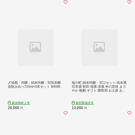
〆張鶴 吟醸・純米吟醸・特別本醸
福小町 純米吟醸・辛口セット 純米酒
造飲み比べ720ml×3本セット B4098
日本酒 秋田 地酒 清酒 米の旨味 まろ
やか 晩酌 ギフト 贈答用 お土産 お取
り寄せ 酒好き プレゼント 父の日 お
中元 お歳暮 冷酒 常温 熱燗 【宇津
和】[B3-5001]
新潟県村上市
秋田県湯沢市
26,000
13,000
円
円