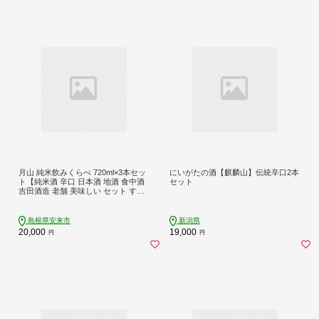
月山 純米飲みくらべ 720ml×3本セッ
にいがたの酒【麒麟山】伝統辛口2本
ト【純米酒 辛口 日本酒 地酒 食中酒
セット
吉田酒造 老舗 美味しい セット すっ
きり フルーティー 優しい 香り シャ
ープ 旨口 ギフト 贈り物 ご自宅用 島
根県 安来市】【価格改定】【20-YF-
島根県安来市
新潟県
35】
20,000
19,000
円
円