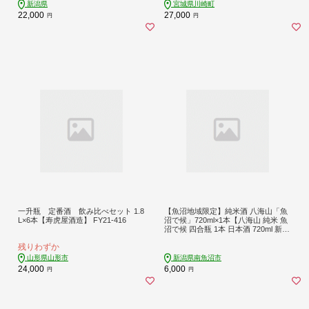
新潟県
宮城県川崎町
22,000
27,000
円
円
一升瓶 定番酒 飲み比べセット 1.8
【魚沼地域限定】純米酒 八海山「魚
L×6本【寿虎屋酒造】 FY21-416
沼で候」720ml×1本【八海山 純米 魚
沼で候 四合瓶 1本 日本酒 720ml 新潟
地酒 厳選 晩酌 熱燗 お酒 酒 さけ お
残りわずか
中元 お歳暮 贈答】
山形県山形市
新潟県南魚沼市
24,000
6,000
円
円