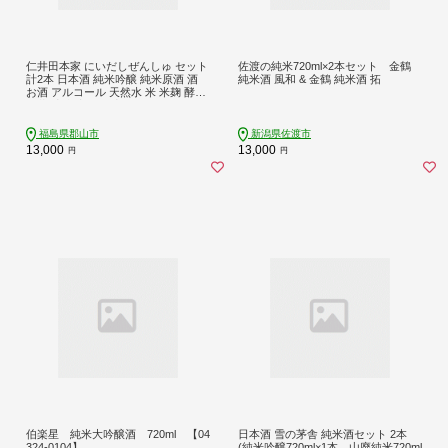
仁井田本家 にいだしぜんしゅ セット
佐渡の純米720ml×2本セット 金鶴
計2本 日本酒 純米吟醸 純米原酒 酒
純米酒 風和 & 金鶴 純米酒 拓
お酒 アルコール 天然水 米 米麹 酵母
酒蔵 醸造 家飲み 宅飲み 晩酌 お取り
寄せ 人気 贈答 プレゼント 送料無料
常温 福島県 郡山市
福島県郡山市
新潟県佐渡市
13,000
13,000
円
円
伯楽星 純米大吟醸酒 720ml 【04
日本酒 雪の茅舎 純米酒セット 2本
324-0104】
(純米吟醸720ml×1本、山廃純米720ml