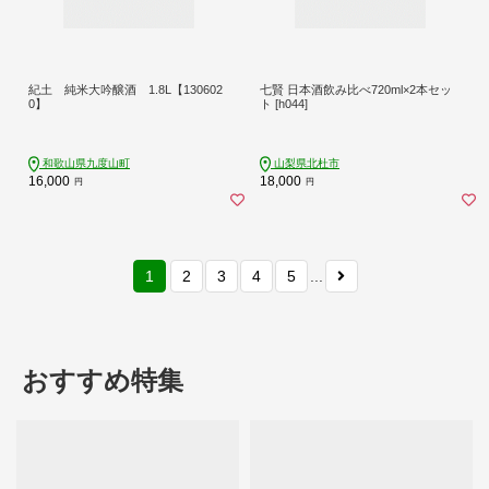
紀土 純米大吟醸酒 1.8L【130602
七賢 日本酒飲み比べ720ml×2本セッ
0】
ト [h044]
和歌山県九度山町
山梨県北杜市
16,000
18,000
円
円
1
2
3
4
5
...
おすすめ特集