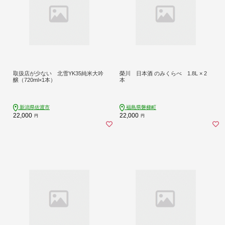
取扱店が少ない 北雪YK35純米大吟
榮川 日本酒 のみくらべ 1.8L × 2
醸（720ml×1本）
本
新潟県佐渡市
福島県磐梯町
22,000
22,000
円
円