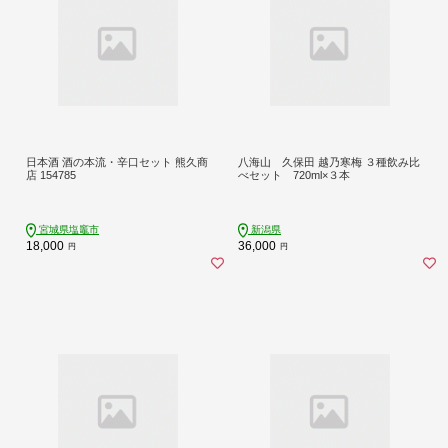
日本酒 酒の本流・辛口セット 熊久商
八海山 久保田 越乃寒梅 ３種飲み比
店 154785
べセット 720ml×３本
宮城県塩竈市
新潟県
18,000
36,000
円
円