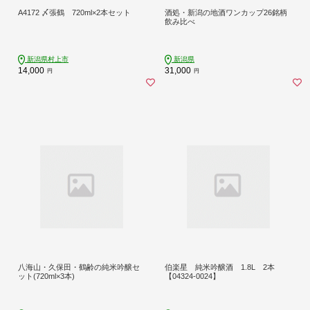
A4172 〆張鶴 720ml×2本セット
酒処・新潟の地酒ワンカップ26銘柄
飲み比べ
新潟県村上市
新潟県
14,000
31,000
円
円
八海山・久保田・鶴齢の純米吟醸セ
伯楽星 純米吟醸酒 1.8L 2本
ット(720ml×3本)
【04324-0024】