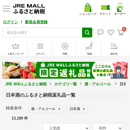
ショッピング
チケット
オーダー
/
ログイン
新規会員登録
0
人気ランキング
カテゴリ
特集
地域
旅行先
JRE MALLふるさと納税
カテゴリ一覧
酒・アルコール
日本
日本酒のふるさと納税返礼品一覧
検索条件
酒・アルコール
日本酒
×
×
13,189 件