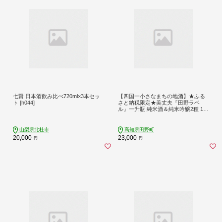
七賢 日本酒飲み比べ720ml×3本セッ
【四国一小さなまちの地酒】★ふる
ト [h044]
さと納税限定★美丈夫『田野ラベ
ル』一升瓶 純米酒＆純米吟醸2種 180
0ml×各1本セット一升 一升瓶 酒 お酒
地酒 純米吟醸 純米酒 日本酒 おさけ
15度 限定 高知県 田野町
山梨県北杜市
高知県田野町
20,000
23,000
円
円