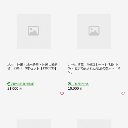
紀土 純米・純米吟醸・純米大吟醸
北杜の酒蔵 地酒3本セット(720ml×
酒 720ml 3本セット【1306336】
3)－名水で醸された地酒の数々－ [h0
56]
和歌山県九度山町
山梨県北杜市
21,000
10,000
円
円