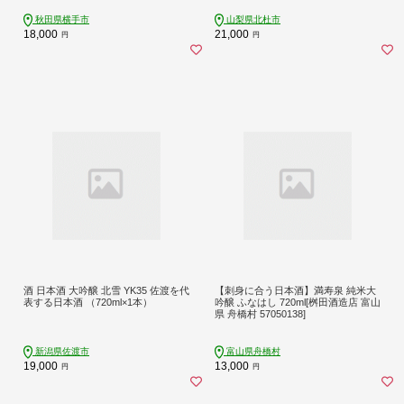
秋田県横手市
山梨県北杜市
18,000
21,000
円
円
酒 日本酒 大吟醸 北雪 YK35 佐渡を代
【刺身に合う日本酒】満寿泉 純米大
表する日本酒 （720ml×1本）
吟醸 ふなはし 720ml[桝田酒造店 富山
県 舟橋村 57050138]
新潟県佐渡市
富山県舟橋村
19,000
13,000
円
円