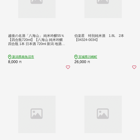
越後の名酒「八海山」 純米吟醸55％
伯楽星 特別純米酒 1.8L 2本
【四合瓶720ml】【八海山 純米吟醸
【04324-0034】
四合瓶 1本 日本酒 720ml 新潟 地酒
厳選 晩酌 熱燗 お酒 酒 さけ お中元
お歳暮 贈答】
新潟県南魚沼市
宮城県川崎町
8,000
26,000
円
円