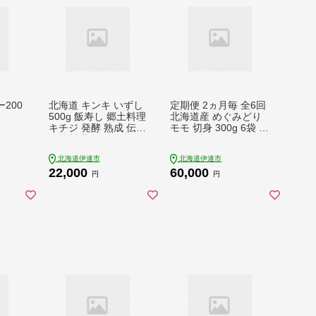
200
北海道 キンキ いずし
定期便 2ヵ月毎 全6回
500g 飯寿し 郷土料理
北海道産 めぐみどり
キチジ 発酵 熟成 伝統
モモ 切身 300g 6袋 各
伝統料理 魚 贈り物 贈
1.8kg 鶏もも 鶏モモ
答 ギフト お祝い おつ
もも 鶏肉 チキン 銘柄
北海道伊達市
北海道伊達市
まみ お取り寄せ 冷凍
鶏 肉 冷凍 小分け 便
22,000
60,000
中井英策商店 送料無
利 時短 唐揚 焼鳥 鍋
円
円
料【55250472】
ソテー プライフーズ
送料無料 伊達【5525
1030】