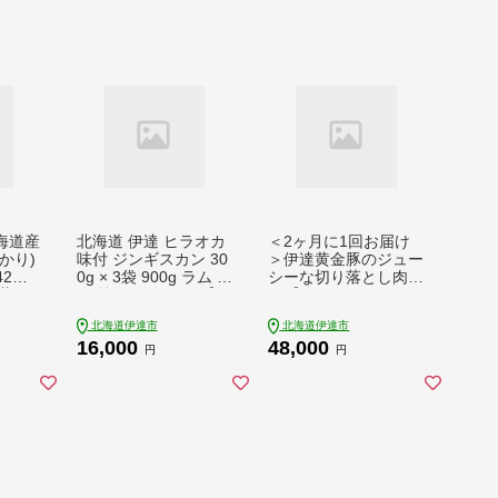
海道産
北海道 伊達 ヒラオカ
＜2ヶ月に1回お届け
かり)
味付 ジンギスカン 30
＞伊達黄金豚のジュー
42】
0g × 3袋 900g ラム 羊
シーな切り落とし肉 2
薯 ポ
肉 焼肉 お肉 BBQ【5
kg【200g×10パッ
たあか
5250141】
ク】三元豚 豚肉 ぶた
北海道伊達市
北海道伊達市
菜 人
肉 スライス 小間切れ
16,000
48,000
ム
小分け 冷凍【豚肉】
円
円
特集【55250545】