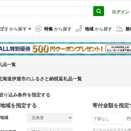
ログイン
ゴリ
から探す
特集
から探す
地域
から探す
旅
礼品一覧
北海道伊達市のふるさと納税返礼品一覧
絞り込み条件を指定する
地域を指定する
寄付金額を指定
地域
円
※どちらかの入力でも検