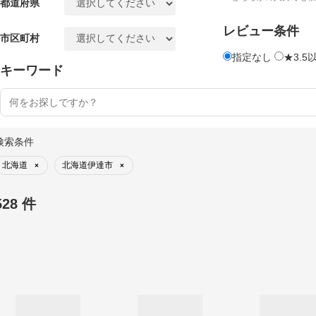
都道府県
レビュー条件
市区町村
指定なし
★3.5
キーワード
検索条件
北海道
北海道伊達市
×
×
528 件