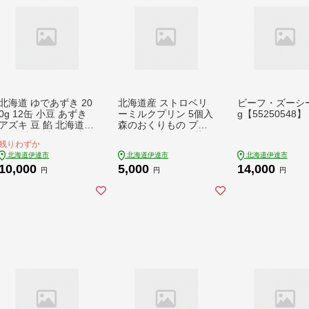
北海道 ゆであずき 20
北海道産 ストロベリ
ビーフ・ズーシー
0g 12缶 小豆 あずき
ーミルクプリン 5個入
g【55250548】
アズキ 豆 餡 北海道産
森のおくりもの プリ
缶 缶詰 缶詰め お汁粉
ン いちご イチゴ 苺
残りわずか
ぜんざい アイス かき
ストロベリー 牧家 Bo
北海道伊達市
北海道伊達市
北海道伊達市
氷 和風 デザート スイ
cca だて牛乳 ミルク
10,000
5,000
14,000
ーツ おやつ 保存 備蓄
牛乳 すずあかね お菓
円
円
円
常備 プレゼント ギフ
子 おやつ スイーツ デ
ト 贈答 お取り寄せ 送
ザート いちごみるく
料無料 クレードル興
規格外 常温 送料無料
農 伊達市【5525103
【55250816】
7】