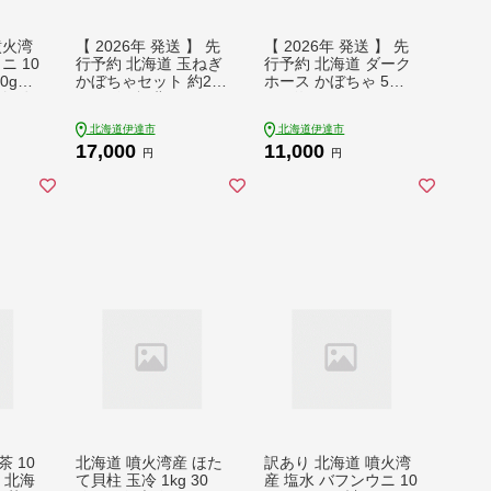
噴火湾
【 2026年 発送 】 先
【 2026年 発送 】 先
ニ 10
行予約 北海道 玉ねぎ
行予約 北海道 ダーク
0g
かぼちゃセット 約20k
ホース かぼちゃ 5玉~
付き》
g M-L混合 北はやて
7玉 約10kg カボチャ
海鮮
ダークホース タマネ
南瓜 伊達野菜 産地直
北海道伊達市
北海道伊達市
ウニ丼
ギ たまねぎ 玉葱 玉ネ
送 新鮮 採れたて 甘い
17,000
11,000
加 産
ギ オニオン カボチャ
ホクホク 煮物 天ぷら
円
円
せ 山
南瓜 伊達野菜 産地直
スープ プリン 詰め合
【552
送 サラダ 肉じゃが 煮
わせ セット 木須農園
物 木須農園 送料無料
送料無料【5525051
【55250516】
4】
 10
北海道 噴火湾産 ほた
訳あり 北海道 噴火湾
g 北海
て貝柱 玉冷 1kg 30
産 塩水 バフンウニ 10