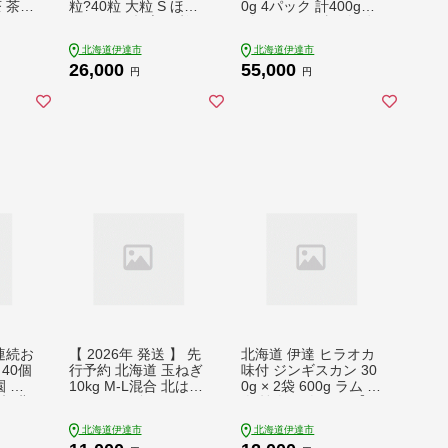
 茶
粒?40粒 大粒 S ほた
0g 4パック 計400g
ば そ
て ホタテ 帆立 貝柱
《アフター保証付き》
 飲料
海産 海鮮 魚貝 魚介
うに ウニ 雲丹 海鮮
北海道伊達市
北海道伊達市
ホット
寿司 バター焼き 醤油
海の幸 魚介類 ウニ丼
26,000
55,000
グラノ
わさび 送料無料【552
お寿司 濃厚 無添加 産
円
円
 ギフ
50932】
地直送 お取り寄せ 山
お取り
村水産 送料無料【552
525
50814】
連続お
【 2026年 発送 】 先
北海道 伊達 ヒラオカ
行予約 北海道 玉ねぎ
味付 ジンギスカン 30
10kg M-L混合 北はや
0g × 2袋 600g ラム 羊
て タマネギ たまねぎ
肉 焼肉 お肉 BBQ【5
ご 卵
玉葱 玉ネギ オニオン
5250140】
北海道伊達市
北海道伊達市
伊達野菜 野菜 新鮮 採