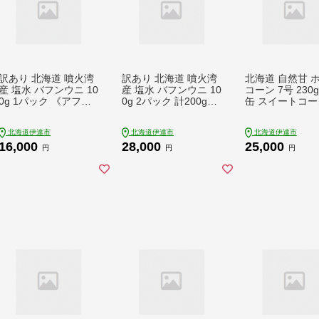
訳あり 北海道 噴火湾
訳あり 北海道 噴火湾
北海道 自然甘 
産 塩水 バフンウニ 10
産 塩水 バフンウニ 10
コーン 7号 230g
0g 1パック 《アフタ
0g 2パック 計200g
缶 スイートコー
ー保証付き》うに ウ
《アフター保証付き》
ーン とうもろこ
ニ 雲丹 海鮮 海の幸
うに ウニ 雲丹 海鮮
うきび トウモロ
北海道伊達市
北海道伊達市
北海道伊達市
魚介類 ウニ丼 お寿司
海の幸 魚介類 ウニ丼
缶詰 国産 甘い 
16,000
28,000
25,000
濃厚 無添加 産地直送
お寿司 濃厚 無添加 産
存 備蓄 常温 ク
円
円
円
お取り寄せ 山村水産
地直送 お取り寄せ 山
ル 送料無料 【55
送料無料【5525081
村水産 送料無料【552
31】
1】
50812】