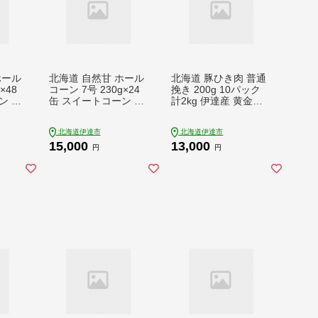
ホール
北海道 自然甘 ホール
北海道 豚ひき肉 普通
×48
コーン 7号 230g×24
挽き 200g 10パック
ン コ
缶 スイートコーン コ
計2kg 伊達産 黄金豚
し と
ーン とうもろこし と
三元豚 ミンチ 挽肉 お
コシ
うきび トウモロコシ
肉 豚肉 小分け 【豚
北海道伊達市
北海道伊達市
長期保
缶詰 国産 甘い 長期保
肉】特集 ミートソー
15,000
13,000
レード
存 備蓄 常温 クレード
ス カレー 大矢 オオヤ
円
円
2506
ル 送料無料 【552506
ミート 冷凍 送料無料
30】
【55257039】