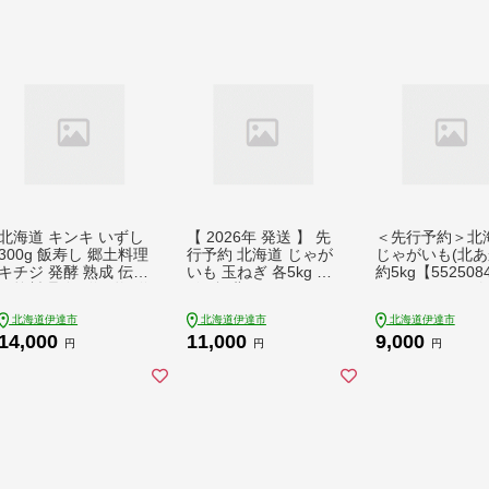
北海道 キンキ いずし
【 2026年 発送 】 先
＜先行予約＞北
300g 飯寿し 郷土料理
行予約 北海道 じゃが
じゃがいも(北あ
キチジ 発酵 熟成 伝統
いも 玉ねぎ 各5kg M-
約5kg【552508
伝統料理 魚 贈り物 贈
L混合 北あかり キタ
ジャガイモ 馬鈴
答 ギフト お祝い おつ
アカリ 黄金男爵 ジャ
テト 芋 イモ き
北海道伊達市
北海道伊達市
北海道伊達市
まみ お取り寄せ 冷凍
ガイモ じゃが芋 馬鈴
り キタアカリ 野
14,000
11,000
9,000
中井英策商店 送料無
薯 タマネギ たまねぎ
気 ふじいファー
円
円
円
料【55250465】
玉葱 玉ネギ オニオン
伊達野菜 野菜 産地直
送 木須農園 送料無料
【55251003】