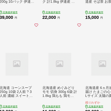
200g 10パック 伊達産
ク 計1.8kg 伊達産 三
道産 そば茶 お茶
黄金豚 三元豚 ミンチ
元豚 ブランド豚 豚肉
韃靼 ダッタンそ
挽肉 お肉 豚肉 小分け
バラ肉 お肉 小分け 肉
ば 蕎麦 蕎麦の実
北海道伊達市
北海道伊達市
北海道伊達市
ハンバーグ 餃子 そぼ
料理 鍋料理 炒め物 大
飲み物 ルチン 
39,000
22,000
15,000
ろ 大矢 オオヤミート
矢 オオヤミート 冷凍
冷茶 お茶漬け 
円
円
円
冷凍 送料無料【豚
送料無料【豚肉】特集
ーラ 土産 贈答用
肉】特集【5525053
【55250193】
ト プレゼント 
8】
寄せ 送料無料【5
0796】
北海道 コーンスープ
北海道産 めぐみどり
北海道産 6ヵ月
250g 10袋 2人前 ? 3
モモ 切身 300g 6袋 計
届け たまごの心 40個
人前 濃縮 スイートコ
1.8kg 鶏もも 鶏モモ
Lサイズ 太陽の園 の
ーン コーン スープ レ
もも 鶏肉 チキン 銘柄
平飼たまご 有精卵 北
残りわずか
トルト 牛乳 希釈 簡単
鶏 肉 冷凍 小分け 便
海道 伊達市 たま
北海道伊達市
北海道伊達市
北海道伊達市
とうもろこし とうき
利 時短 唐揚 焼鳥 鍋
生たまご 鶏卵 鶏の卵