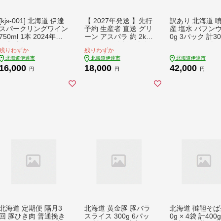
[kjs-001] 北海道 伊達
【 2027年発送 】先行
訳あり 北海道 
スパークリングワイン
予約 生産者 直送 グリ
産 塩水 バフンウ
750ml 1本 2024年産
ーン アスパラ 約 2kg
0g 3パック 計30
限定醸造 スパークリ
M-L サイズ 新鮮 朝採
《アフター保証
残りわずか
残りわずか
ングワイン ワイン 葡
り 野菜 あすぱら 木須
うに ウニ 雲丹 
北海道伊達市
北海道伊達市
北海道伊達市
萄 ぶどう ブドウ 醸造
農園 北海道 伊達市
海の幸 魚介類 
16,000
18,000
42,000
ヴィンテージ 白ワイ
【55250513】
お寿司 濃厚 無添
円
円
円
ン お酒 酒 アルコール
地直送 お取り寄
発泡酒 シャルドネ ピ
村水産 送料無料
ノ・ノワール 晩酌
50813】
北海道 定期便 隔月3
北海道 黄金豚 豚バラ
北海道 韃靼そば茶
回 豚ひき肉 普通挽き
スライス 300g 6パッ
0g × 4袋 計400