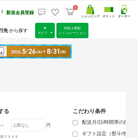
0
/
新規会員登録
ショッピング
チケット
オーダー
🔰
控除上限額
行先
から探す
ガイド
シミュレーション
する
こだわり条件
配送月/日/時間帯の指定
～
円
ギフト設定（熨斗/包装
索できます。