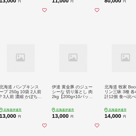
13,000
11,000
80,000
び 道産原料 クレード
ソテー プライフーズ
ポリスブラウン 
円
円
円
ル 保存 備蓄 送料無料
送料無料【5525094
卵かけごはん TK
【55250904】
4】
ムレツ オムライ
【農福連携】【ty
3】
北海道 パンプキンス
伊達 黄金豚 のジュー
北海道 牧家 Boc
ープ 250g 10袋 2人前
シーな 切り落とし 肉
リン三昧 3種 各
? 3人前 濃縮 かぼちゃ
2kg【200g×10パッ
計12個 食べ比べ
カボチャ 南瓜 玉葱 玉
ク】三元豚 豚肉 ぶた
プリン クレーム
ねぎ たまねぎ タマネ
肉 小間切れ スライス
ュレ 塩キャラメ
北海道伊達市
北海道伊達市
北海道伊達市
ギ 野菜 スープ レトル
小分け 冷凍【豚肉】
リン スイーツ 
13,000
13,000
14,000
ト 牛乳 希釈 簡単 道
特集【55250311】
か ミルク カラメ
円
円
円
産原料 クレードル 保
フト 送料無料 【5525
存 備蓄 送料無料【55
0209】
250905】