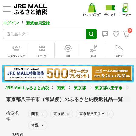
ショッピング
チケット
オーダー
/
ログイン
新規会員登録
0
人気ランキング
カテゴリ
特集
地域
旅行先
JRE MALLふるさと納税
関東
東京都
東京都八王子市
常
東京都八王子市（常温便）のふるさと納税返礼品一覧
検索条
関東
東京都
東京都八王子市
×
×
×
件
常温
×
385 件