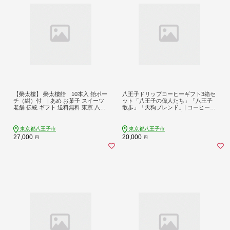
【榮太樓】 榮太樓飴 10本入 飴ポー
八王子ドリップコーヒーギフト3箱セ
チ（紺）付 | あめ お菓子 スイーツ
ット「八王子の偉人たち」「八王子
老舗 伝統 ギフト 送料無料 東京 八王
散歩」「天狗ブレンド」| コーヒー
子
ブレンド 贈答 ドリップ 送料無料 東
京 八王子
東京都八王子市
東京都八王子市
27,000
20,000
円
円