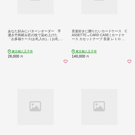
あなた好みにパターンオーダー 手
音楽好きに贈りたいカードケース C
漉き竹和紙を匠の技で染め上げた
ASSETTE→CARD CASE | カードケ
「お多福ケース(お札入れ)」| お札 オ
ース カセットテープ 音楽 レトロ ギ
ーダー 和雑貨 おしゃれ 送料無料 東
フト 名刺入れ おしゃれ 送料無料 東
京 八王子
京 八王子
東京都八王子市
東京都八王子市
26,000
140,000
円
円