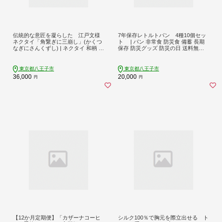
伝統的な意匠を凝らした 江戸文様
7年保存レトルトパン 4種10個セッ
ネクタイ「角繋ぎに三崩し」(かくつ
ト | パン 非常食 防災食 備蓄 長期
なぎにさんくずし) | ネクタイ 和柄 ビ
保存 防災グッズ 防災の日 送料無料
ジネス おしゃれ 高級 送料無料 東京
東京 八王子
八王子 父の日
東京都八王子市
東京都八王子市
36,000
20,000
円
円
【12か月定期便】「カザーナコーヒ
シルク100％で胸元を際立出せる ト