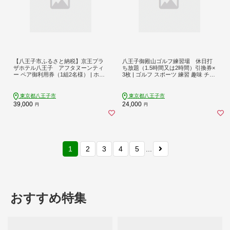
【八王子市ふるさと納税】京王プラ
八王子御殿山ゴルフ練習場 休日打
ザホテル八王子 アフタヌーンティ
ち放題（1.5時間又は2時間）引換券×
ー ペア御利用券（1組2名様） | ホテ
3枚 | ゴルフ スポーツ 練習 趣味 チケ
ル スイーツ アフタヌーンティー ペ
ット 送料無料 東京 八王子
ア 食事券 人気 おすすめ 送料無料 東
京 八王子
東京都八王子市
東京都八王子市
39,000
24,000
円
円
1
2
3
4
5
...
おすすめ特集