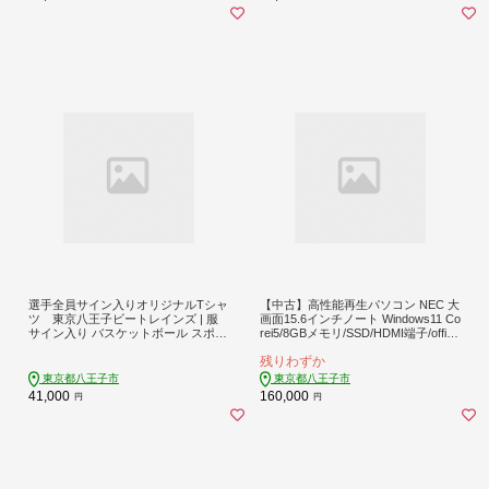
選手全員サイン入りオリジナルTシャ
【中古】高性能再生パソコン NEC 大
ツ 東京八王子ビートレインズ | 服
画面15.6インチノート Windows11 Co
サイン入り バスケットボール スポー
rei5/8GBメモリ/SSD/HDMI端子/office
ツ 応援グッズ 記念品 送料無料 東京
付き | パソコン ノートパソコン 中古
残りわずか
八王子
NEC 送料無料 東京 八王子
東京都八王子市
東京都八王子市
41,000
160,000
円
円