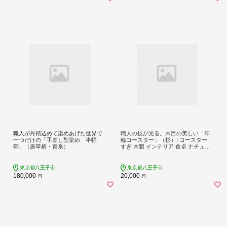
職人が丹精込めて染めあげた世界で
職人の技が光る。木目の美しい「年
一つだけの「手差し型染め 半幅
輪コースター」（杉）| コースター
帯」（唐草柄・青系）
すぎ 木製 インテリア 食卓 ナチュラ
ル おしゃれ 送料無料 東京 八王子
東京都八王子市
東京都八王子市
180,000
20,000
円
円