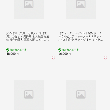
鯉のぼり【黒鯉】と名入れ兜【黒
【ウォーターポイント】宅配水 ミ
兜】のセット 兜飾り 名入れ旗 黒皮
ネラルピュアウォーター１２リット
鉄 端午の節句 五月人形 こどもの日
ル×２本(計24リットル) | 水 ミネラル
名入れ 出産祝い ギフト
ウォーター 飲料水 ドリンク 送料無
料 東京 八王子
東京都八王子市
東京都八王子市
48,000
16,000
円
円