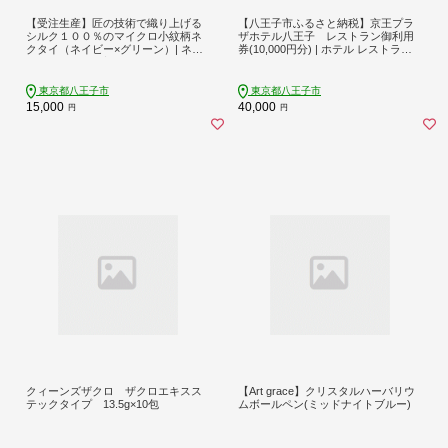
【受注生産】匠の技術で織り上げる
【八王子市ふるさと納税】京王プラ
シルク１００％のマイクロ小紋柄ネ
ザホテル八王子 レストラン御利用
クタイ（ネイビー×グリーン）| ネク
券(10,000円分) | ホテル レストラン
タイ シルク 柄 高級 ビジネス フォー
中華 和食 鉄板料理 寿司 食事券 人気
マル 贈答用 送料無料 東京 八王子 父
おすすめ 送料無料 東京 八王子
の日
東京都八王子市
東京都八王子市
15,000
40,000
円
円
クィーンズザクロ ザクロエキスス
【Art grace】クリスタルハーバリウ
テックタイプ 13.5g×10包
ムボールペン(ミッドナイトブルー)