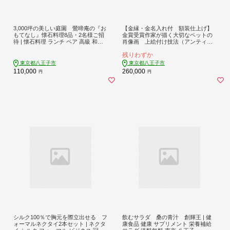
3,000坪の美しい庭園 鶯啼庵の『お
【金縁・金名入れ付 額装仕上げ】
もてなし』懐石料理8品・2名様ご招
金賞受賞作家が描く大切なペットの
待 | 懐石料理 ランチ ペア 高級 和食
肖像画 上絵付け技法（アンティー
ディナー 記念日 食事券 送料無料 東
ク加工を施した額：ブラウン）
残りわずか
京 八王子
東京都八王子市
東京都八王子市
110,000
260,000
円
円
シルク100％で胸元を際立出せる フ
飲むサラダ 桑の青汁 創輝王 | 健
ォーマルネクタイ2本セット | ネクタ
康食品 健康 サプリメント 栄養補給