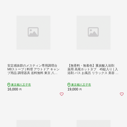
安定感抜群のメスティン専用調理台
【無香料・無着色】重炭酸入浴剤
M8ストーブ | 料理 アウトドア キャン
薬用 高尾ホットタブ 45錠入り | 入
プ用品 調理器具 送料無料 東京 八王
浴剤 バス お風呂 リラックス 美容 送
子
料無料 東京 八王子
東京都八王子市
東京都八王子市
16,000
19,000
円
円