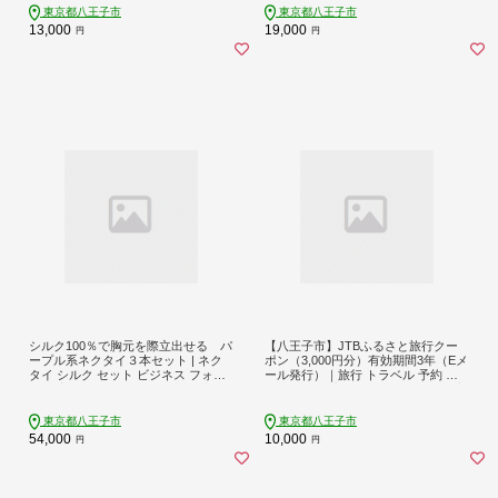
東京都八王子市
東京都八王子市
13,000
19,000
円
円
シルク100％で胸元を際立出せる パ
【八王子市】JTBふるさと旅行クー
ープル系ネクタイ３本セット | ネク
ポン（3,000円分）有効期間3年（Eメ
タイ シルク セット ビジネス フォー
ール発行）｜旅行 トラベル 予約 国
マル 高級 おしゃれ 送料無料 東京 八
内旅行 JTB 宿泊 観光 体験 旅行券 宿
王子 父の日
泊券 旅行予約 ホテル 旅館 チケット
子供 子連れ カップル 家族 人気 おす
東京都八王子市
東京都八王子市
すめ 旅行クーポン 店頭 オンライン
54,000
10,000
円
円
ネット予約 東京 八王子