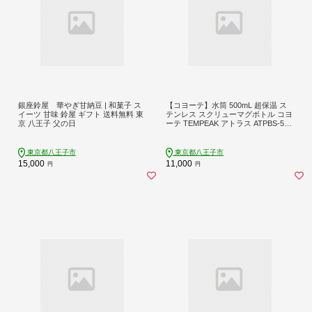
銀座鈴屋 華やぎ甘納豆 | 和菓子 ス
【コヨーテ】水筒 500mL 超保温 ス
イーツ 甘味 鈴屋 ギフト 送料無料 東
テンレス スクリューマグボトル コヨ
京 八王子 父の日
ーテ TEMPEAK アトラス ATPBS-500
CY
東京都八王子市
東京都八王子市
15,000
11,000
円
円