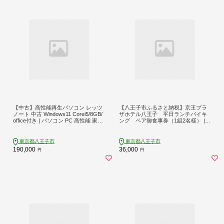
【中古】高性能再生パソコン レッツ
【八王子市ふるさと納税】京王プラ
ノート 中古 Windows11 Corei5/8GB/
ザホテル八王子 平日ランチバイキ
office付き | パソコン PC 高性能 家電
ング ペア御食事券（1組2名様） |
送料無料 東京 八王子
ホテル レストラン バイキング ブッ
フェ ペア 食事券 人気 おすすめ 送料
無料 東京 八王子
東京都八王子市
東京都八王子市
190,000
36,000
円
円