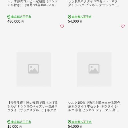
ー」季節のコーヒー定期便（ハンド
ラッド系ネクタイ３本セット | ネク
ミル付き）（毎月3種各100～200
タイ シルク ビジネス クラシック 高
ｇ）| コーヒー 定期便 季節限定 ハン
級 おしゃれ 送料無料 東京 八王子 父
ドミル 自家焙煎 豆 粉 送料無料 東京
の日
八王子
東京都八王子市
東京都八王子市
480,000
54,000
円
円
【受注生産】匠の技術で織り上げる
シルク100％で胸元を際立出せる寒色
シルク１００％のペイズリー更紗ネ
系ネクタイ３本セット| ネクタイ シ
クタイ（サックスブルー）| ネクタイ
ルク 寒色 ビジネス フォーマル 高級
シルク ブルー 高級 ビジネス フォー
おしゃれ 送料無料 東京 八王子 父の
マル プレゼント 送料無料 東京 八王
日
子 父の日
東京都八王子市
東京都八王子市
15,000
54,000
円
円