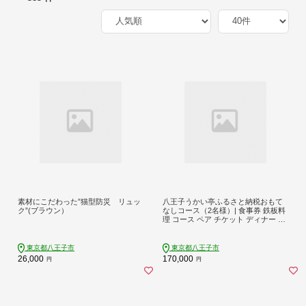
素材にこだわった”猫型防災 リュッ
八王子うかい亭ふるさと納税おもて
ク”(ブラウン）
なしコース（2名様）| 食事券 鉄板料
理 コース ペア チケット ディナー ラ
ンチ 東京都 八王子 送料無料
東京都八王子市
東京都八王子市
26,000
170,000
円
円