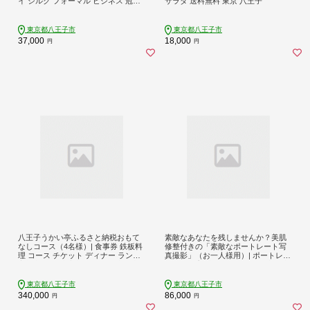
イ シルク フォーマル ビジネス 冠婚
サラダ 送料無料 東京 八王子
葬祭 高級 おしゃれ 送料無料 東京 八
王子 父の日
東京都八王子市
東京都八王子市
37,000
18,000
円
円
八王子うかい亭ふるさと納税おもて
素敵なあなたを残しませんか？美肌
なしコース（4名様）| 食事券 鉄板料
修整付きの「素敵なポートレート写
理 コース チケット ディナー ランチ
真撮影」（お一人様用）| ポートレー
家族 記念日 東京都 八王子 送料無料
ト 撮影 プロ 記念 贈答用 思い出 送料
無料 東京 八王子
東京都八王子市
東京都八王子市
340,000
86,000
円
円