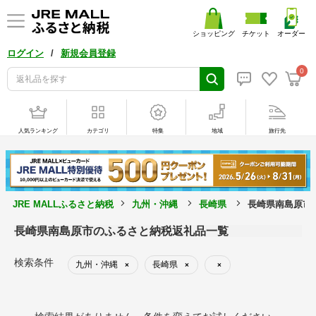
ショッピング
チケット
オーダー
/
ログイン
新規会員登録
0
人気ランキング
カテゴリ
特集
地域
旅行先
JRE MALLふるさと納税
九州・沖縄
長崎県
長崎県南島原市
長崎県南島原市のふるさと納税返礼品一覧
検索条件
九州・沖縄
長崎県
×
×
×