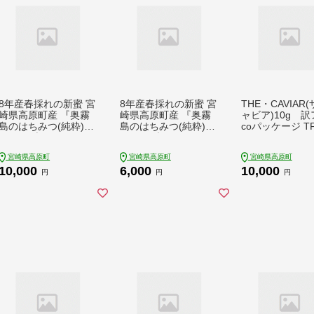
8年産春採れの新蜜 宮
8年産春採れの新蜜 宮
THE・CAVIAR
崎県高原町産 『奥霧
崎県高原町産 『奥霧
ャビア)10g 訳
島のはちみつ(純粋)』
島のはちみつ(純粋)』
coパッケージ TF
300g×2本 TF0699-P0
300g×1本 TF0698-P0
-P00066
0058
0058
宮崎県高原町
宮崎県高原町
宮崎県高原町
10,000
6,000
10,000
円
円
円