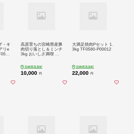
(ザ・キ
高原育ちの宮崎県産豚
大満足焼肉Pセット 1.
アリe
肉切り落とし＆ミンチ
3kg TF0580-P00012
0531
3kg おいしさ満喫 ア
レンジ色々 [夕食 お弁
当 一人暮らし 万能食
宮崎県高原町
宮崎県高原町
材 生姜焼き しゃぶし
10,000
22,000
ゃぶ ハンバーグ 餃子
円
円
肉巻き ミートソース
麻婆豆腐] TF0766-P0
0070