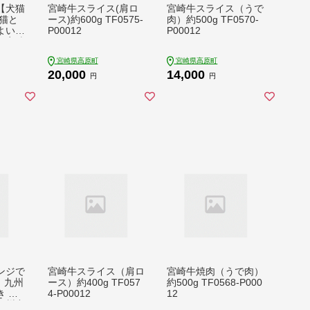
【犬猫
宮崎牛スライス(肩ロ
宮崎牛スライス（うで
猫と
ース)約600g TF0575-
肉）約500g TF0570-
よい社
P00012
P00012
】宮崎
非営利
宮崎県高原町
宮崎県高原町
(さく
20,000
14,000
P000
円
円
ンジで
宮崎牛スライス（肩ロ
宮崎牛焼肉（うで肉）
》九州
ース）約400g TF057
約500g TF0568-P000
 ６
4-P00012
12
 九州産