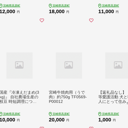
セット 贈答にピッタ
農薬栽培のお米[2026
若鳥 骨付きもも
宮崎県高原町
宮崎県高原町
宮崎県高原町
リな化粧箱入りの焼き
年産 特別栽培米 無洗
火焼き [時短調理
12,000
18,000
11,000
菓子 TF0332-P00010
米 真空チャック式 ワ
調理 一人暮らし
円
円
円
ンストップオンライン
スマス パーティ
対応] TF0267-P00026
惣菜 レンチン] T
9-P00016
国産『冷凍えだまめ(3
宮崎牛焼肉用（うで
【返礼品なし】
kg)』 自社農場生産の
肉）約750g TF0569-
等愛護活動 犬と
枝豆 時短調理につな
P00012
人にとって住み
がる冷凍野菜 TF0296
会づくりを応援
-P00019
県 高原町 特定
宮崎県高原町
宮崎県高原町
宮崎県高原町
活動法人 咲桃虎
10,000
20,000
1,000
もんと) TF3000-
円
円
円
56