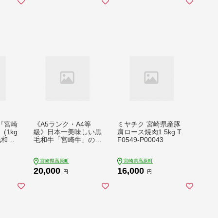
『宮崎
《A5ランク・A4等
ミヤチク 宮崎県産豚
(1kg
級》日本一美味しい黒
肩ロース焼肉1.5kg T
毛和牛「宮崎牛」のサ
F0549-P00043
0020
イコロステーキ・スラ
イスセット しゃぶし
宮崎県高原町
宮崎県高原町
ゃぶやすき焼きでおい
20,000
16,000
しいブランド牛 時短
円
円
調理に最適なサイコロ
カット [一人暮らし 国
産牛 国産 日本産 牛肉
お肉 『返礼品特集200
00円以下』-宮崎県高
原町] TF0723-P00020