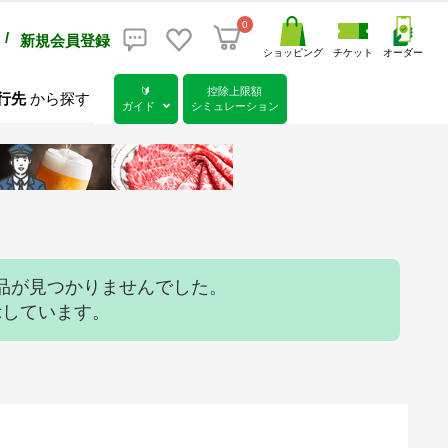
0
/
新規会員登録
ショッピング
チケット
オーダー
🔰
控除上限額
行先
から探す
ガイド
シミュレーション
品が見つかりませんでした。
示しています。