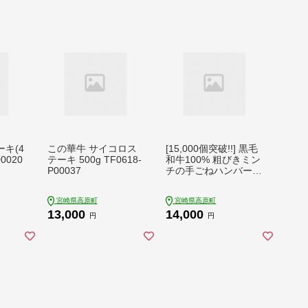
キ(4
この華牛 サイコロス
[15,000個突破!!] 黒毛
00020
テーキ 500g TF0618-
和牛100% 粗びきミン
P00037
チの手ごねハンバーグ
ステーキ 150g×10個
(1.5kg) 国産牛100%
宮崎県高原町
宮崎県高原町
国産 牛肉 九州産のお
13,000
14,000
肉 手作りのお惣菜 1
円
円
人暮らし 時短調理 簡
単調理 送料無料 1400
0円 1万円台 TF0740-
P00064