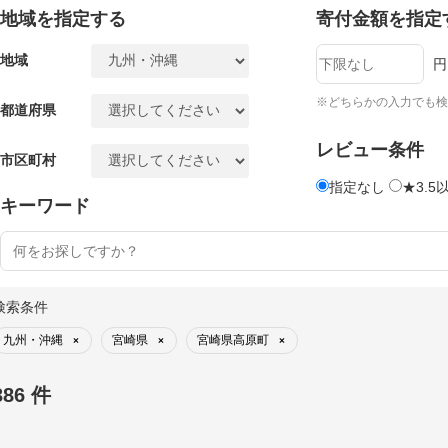
地域を指定する
寄付金額を指定
地域
円
※どちらかの入力でも検
都道府県
レビュー条件
市区町村
指定なし
★3.5
キーワード
検索条件
九州・沖縄
宮崎県
宮崎県高原町
×
×
×
386 件