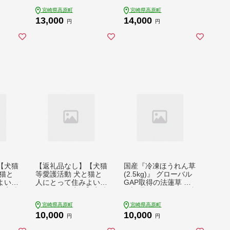
の炭
宮崎県高原町
宮崎県高原町
 簡単
13,000
14,000
 クリ
円
円
ー お
F051
【犬猫
【返礼品なし】【犬猫
国産『冷凍ほうれん草
猫と
等愛護活動 犬と猫と
(2.5kg)』 グローバル
よい社
人にとって住みよい社
GAP取得の法蓮草 時
】宮崎
会づくりを応援】宮崎
短調理につながる冷凍
非営利
県 高原町 特定非営利
カット野菜 TF0477-P
宮崎県高原町
宮崎県高原町
(さく
活動法人 咲桃虎(さく
00019
10,000
10,000
P000
もんと) TF3009-P000
円
円
56