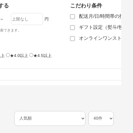
する
こだわり条件
配送月/日/時間帯の指定
～
円
ギフト設定（熨斗/包装
索できます。
オンラインワンストップ
以上
★4.0以上
★4.5以上