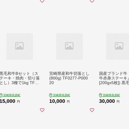
黒毛和牛Bセット（ス
宮崎県産和牛切落とし
国産ブランド牛
テーキ・焼肉・切り落
(800g) TF0277-P000
牛赤身ステーキ』
とし）3種で1kg TF05
20
[200gx5枚]) 黒毛和牛
62-P00020
TF0番号283-P0
宮崎県高原町
宮崎県高原町
宮崎県高原町
15,000
10,000
30,000
円
円
円