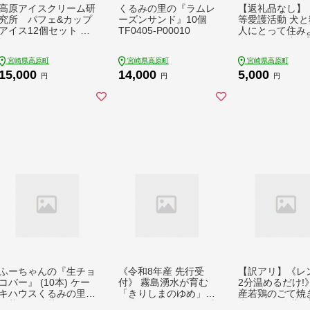
高原アイスクリーム研
くるみの里の『ラムレ
【返礼品なし】
究所 パフェ&カップ
ーズンサンド』10個
等愛護活動 犬と
アイス12個セット TF
TF0405-P00010
人にとって住み
0301-P00023
会づくりを応援
県 高原町 特定
宮崎県高原町
宮崎県高原町
宮崎県高原町
活動法人 咲桃虎
15,000
14,000
5,000
もんと) TF3004-
円
円
円
56
ふーちゃんの『生チョ
《令和8年産 先行受
【訳アリ】《レ
コバー』 (10本) ケー
付》 霧島湧水が育む
2分温めるだけ!
キハウスくるみの里の
「きりしまのゆめ」夏
産若鶏のごて焼き
お菓子・洋菓子10個
の笑み6kg(2kg×3p) 減
本セット(冷蔵)