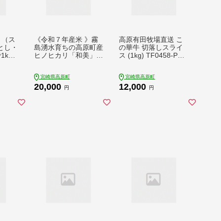
ト（ス
《令和７年産米 》霧
高原有田牧場直送 こ
とし・
島湧水育ちの高原町産
の華牛 切落しスライ
1kg
ヒノヒカリ「和美」5
ス (1kg) TF0458-P00
kg TF0646-P00053
037
宮崎県高原町
宮崎県高原町
20,000
12,000
円
円