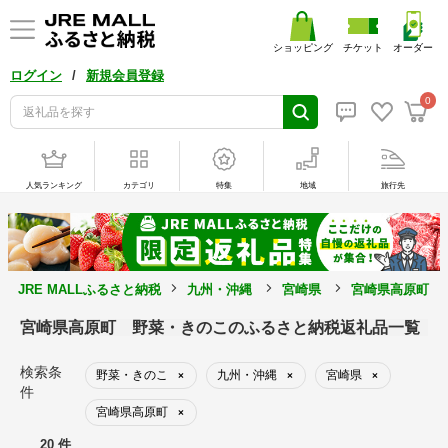
ショッピング
チケット
オーダー
/
ログイン
新規会員登録
0
人気ランキング
カテゴリ
特集
地域
旅行先
JRE MALLふるさと納税
九州・沖縄
宮崎県
宮崎県高原町
宮崎県高原町 野菜・きのこのふるさと納税返礼品一覧
検索条
野菜・きのこ
九州・沖縄
宮崎県
×
×
×
件
宮崎県高原町
×
20 件