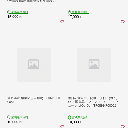
0%使用 [健康食品 保存料不使用 スム
ージー 調味料 隠し味 ムラタ拉麺] TF
0794-P00074
宮崎県高原町
宮崎県高原町
15,000
17,000
円
円
宮崎県産 菊芋の粉末100g TF0615-P0
毎日の食卓に、簡単・便利・おいし
0054
い！ 国産黒ニンニク（にんにく）ピ
ューレ 100g×3p TF0891-P00032
宮崎県高原町
宮崎県高原町
10,000
10,000
円
円