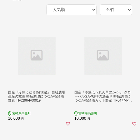
国産『冷凍えだまめ(3kg)』 自社農場
国産『冷凍ほうれん草(2.5kg)』 グロ
生産の枝豆 時短調理につながる冷凍
ーバルGAP取得の法蓮草 時短調理に
野菜 TF0296-P00019
つながる冷凍カット野菜 TF0477-P0
0019
宮崎県高原町
宮崎県高原町
10,000
10,000
円
円