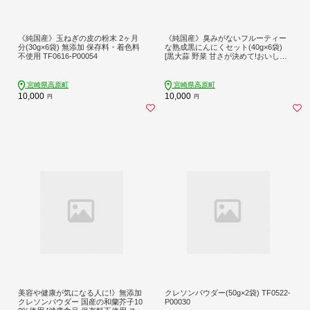
《純国産》玉ねぎの皮の粉末 2ヶ月
《純国産》臭みがないフルーティー
分(30g×6袋) 無添加 保存料・着色料
な熟成黒にんにくセット(40g×6袋)
不使用 TF0616-P00054
[黒大蒜 野菜 甘さが決めて!おいしさ
ランキング第1位] TF0617-P00054
宮崎県高原町
宮崎県高原町
10,000
10,000
円
円
美容や健康が気になる人に!》無添加
クレソンパウダー(50g×2袋) TF0522-
クレソンパウダー 国産の和蘭芥子10
P00030