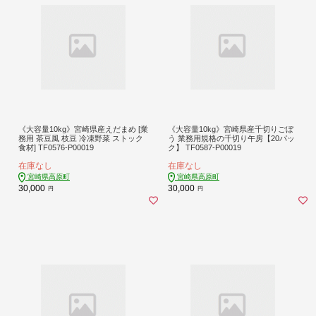
《大容量10kg》宮崎県産えだまめ [業
《大容量10kg》宮崎県産千切りごぼ
務用 茶豆風 枝豆 冷凍野菜 ストック
う 業務用規格の千切り午房【20パッ
食材] TF0576-P00019
ク】 TF0587-P00019
在庫なし
在庫なし
宮崎県高原町
宮崎県高原町
30,000
30,000
円
円