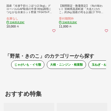
国産『冷凍千切りごぼう(2.5kg)』グ
【期間限定・数量限定】《旬の味わ
ローバルGAP取得の牛蒡 時短調理に
い》宮崎県高原町産「大名たけの
つながる冷凍カット野菜 TF0479-P0
こ」約2kg 国産の筍をお届け! TF040
0019
9-P00036
在庫なし
受付期間外
宮崎県高原町
宮崎県高原町
10,000
11,000
円
円
「野菜・きのこ」のカテゴリーから探す
じゃがいも・イモ類
大根・ニンジン・根菜類
玉ねぎ・ねぎ
おすすめ特集