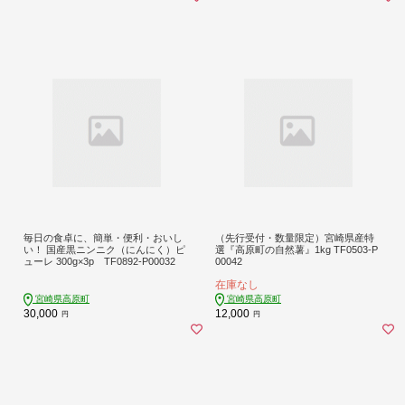
毎日の食卓に、簡単・便利・おいし
（先行受付・数量限定）宮崎県産特
い！ 国産黒ニンニク（にんにく）ピ
選『高原町の自然薯』1kg TF0503-P
ューレ 300g×3p TF0892-P00032
00042
在庫なし
宮崎県高原町
宮崎県高原町
30,000
12,000
円
円