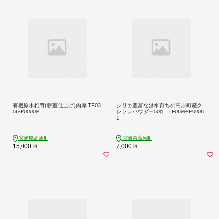
有機原木椎茸(薪室仕上げ)肉厚 TF03
シリカ豊富な湧水育ちの高原町産ク
56-P00009
レソンパウダー50g TF0899-P0008
1
宮崎県高原町
宮崎県高原町
15,000
7,000
円
円