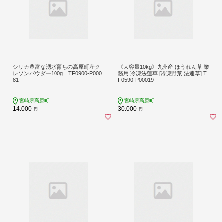
シリカ豊富な湧水育ちの高原町産ク
《大容量10kg》九州産 ほうれん草 業
レソンパウダー100g TF0900-P000
務用 冷凍法蓮草 [冷凍野菜 法連草] T
81
F0590-P00019
宮崎県高原町
宮崎県高原町
14,000
30,000
円
円