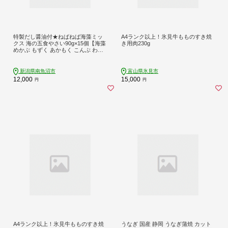
特製だし醤油付★ねばねば海藻ミッ
A4ランク以上！氷見牛もものすき焼
クス 海の五食やさい90g×15個【海藻
き用肉230g
めかぶ もずく あかもく こんぶ わか
め 香り 粘り 和え物 ごはんのお供 食
品】
新潟県南魚沼市
富山県氷見市
12,000
15,000
円
円
A4ランク以上！氷見牛もものすき焼
うなぎ 国産 静岡 うなぎ蒲焼 カット