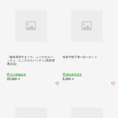
〈輪島海房やまぐち〉ふぐのカルパ
知多牛餃子食べ比べセット
ッチョ・たこのカルパッチョ [高島屋
選定品]
石川県輪島市
愛知県常滑市
20,000
6,000
円
円