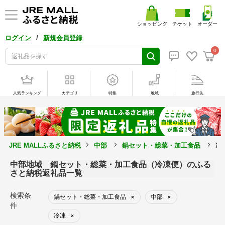
ショッピング
チケット
オーダー
/
ログイン
新規会員登録
0
人気ランキング
カテゴリ
特集
地域
旅行先
JRE MALLふるさと納税
中部
鍋セット・総菜・加工食品
冷
中部地域 鍋セット・総菜・加工食品（冷凍便）のふる
さと納税返礼品一覧
検索条
鍋セット・総菜・加工食品
中部
×
×
件
冷凍
×