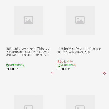
海鮮 ご飯にのせるだけ！手間なし こ
【富山が誇るブランドぶり】直火で
だわり海鮮丼「開運イカいくらめし
炙ったひみ寒ぶりのたたき
の素 5食」（1袋 90g） 【冷凍 お取
り寄せ おうち時間 イクラ いか グル
残りわずか
メ】 [047-b020]【敦賀市ふるさと納
税】
福井県敦賀市
富山県氷見市
26,000
19,000
円
円