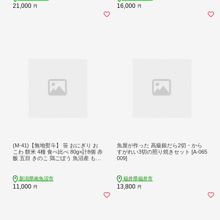
21,000
16,000
円
円
(M-41)【無地熨斗】 笹 おにぎり お
魚屋が作った 高級銀だら2切・から
こわ 餅米 4種 食べ比べ 80g×計8個 赤
すがれい3切の照り焼きセット [A-065
飯 五目 きのこ 鶏ごぼう 魚沼産 もち
009]
米 餅米 おむすび こがねもち 黄金も
ち 新潟県産 笹おこわ 名物 国産 おや
つ 夜食 米 お米 めし徳 新潟県 南魚沼
新潟県南魚沼市
福井県福井市
市
11,000
13,800
円
円