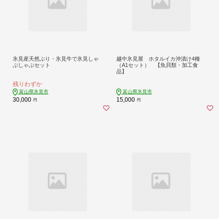
氷見産天然ぶり・氷見牛で氷見しゃ
越中氷見屋 ホタルイカ沖漬け4種
ぶしゃぶセット
（A1セット） 【魚貝類・加工食
品】
残りわずか
富山県氷見市
富山県氷見市
30,000
15,000
円
円