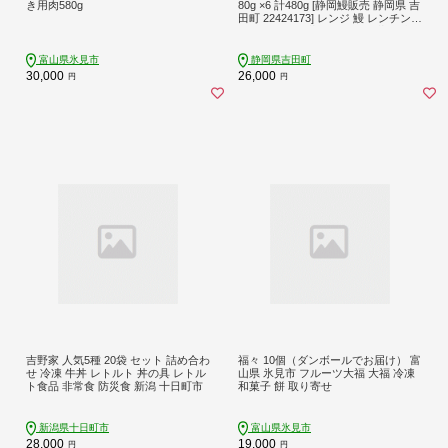
き用肉580g
80g ×6 計480g [静岡鰻販売 静岡県 吉
田町 22424173] レンジ 鰻 レンチン
ウナギ うなぎ蒲焼き うなぎ蒲焼 真
空パック 冷凍 蒲焼 肉厚 ふっくら 静
岡県産
富山県氷見市
静岡県吉田町
30,000
26,000
円
円
吉野家 人気5種 20袋 セット 詰め合わ
福々 10個（ダンボールでお届け） 富
せ 冷凍 牛丼 レトルト 丼の具 レトル
山県 氷見市 フルーツ大福 大福 冷凍
ト食品 非常食 防災食 新潟 十日町市
和菓子 餅 取り寄せ
新潟県十日町市
富山県氷見市
28,000
19,000
円
円