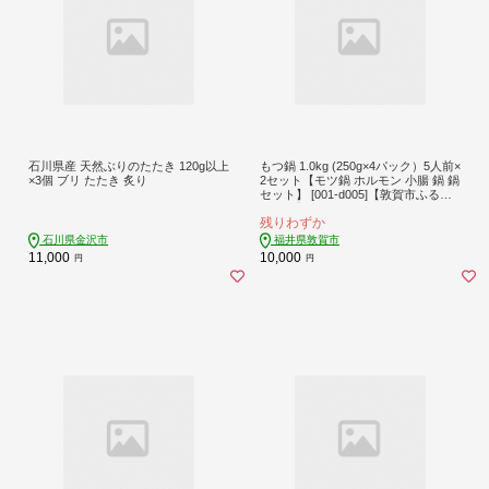
石川県産 天然ぶりのたたき 120g以上
もつ鍋 1.0kg (250g×4パック）5人前×
×3個 ブリ たたき 炙り
2セット【モツ鍋 ホルモン 小腸 鍋 鍋
セット】 [001-d005]【敦賀市ふるさ
と納税】
残りわずか
石川県金沢市
福井県敦賀市
11,000
10,000
円
円