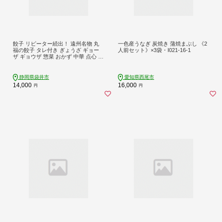
餃子 リピーター続出！ 遠州名物 丸
一色産うなぎ 炭焼き 蒲焼まぶし 《2
福の餃子 タレ付き ぎょうざ ギョー
人前セット》×3袋・I021-16-1
ザ ギョウザ 惣菜 おかず 中華 点心 加
工食品 冷凍 静岡
静岡県袋井市
愛知県西尾市
14,000
16,000
円
円