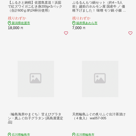
【ふるさと納税】佐渡島直送！浜茹
ぷるるんもつ鍋セット（約4～5人
で紅ズワイガニむき身200g×3パック
前）越前のホルモン屋 国産牛 ／ 価
（合計600ｇ/約24杯分使用）
格下げました！ 味噌 モツ鍋 小腸 ホ
ルモン 鍋 国産 国産牛 牛ホルモン お
残りわずか
残りわずか
つまみ 冷凍 [aw001-a005]
新潟県佐渡市
福井県あわら市
18,000
7,000
円
円
〈輪島海房やまぐち〉甘えびグラタ
天然輪島ふぐの炙りふぐ出汁茶漬け
ン・真ふぐ白子グラタン [高島屋選定
（４食入） wa057-005
品]
石川県輪島市
石川県輪島市