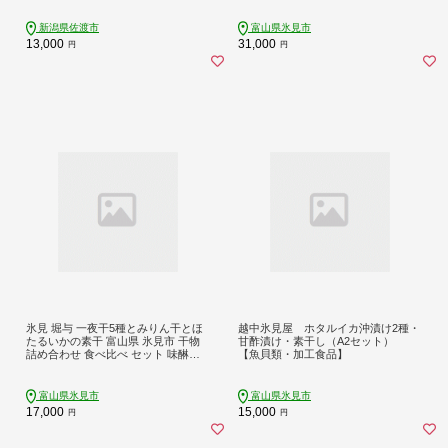
牛肉 ロース すきやき すき焼き
新潟県佐渡市
富山県氷見市
13,000
31,000
円
円
氷見 堀与 一夜干5種とみりん干とほ
越中氷見屋 ホタルイカ沖漬け2種・
たるいかの素干 富山県 氷見市 干物
甘酢漬け・素干し（A2セット）
詰め合わせ 食べ比べ セット 味醂干
【魚貝類・加工食品】
し ホタルイカ
富山県氷見市
富山県氷見市
17,000
15,000
円
円