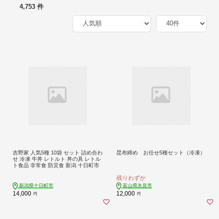
4,753 件
吉野家 人気5種 10袋 セット 詰め合わ
昆布締め お任せ5種セット（冷凍）
せ 冷凍 牛丼 レトルト 丼の具 レトル
ト食品 非常食 防災食 新潟 十日町市
残りわずか
新潟県十日町市
富山県氷見市
14,000
12,000
円
円