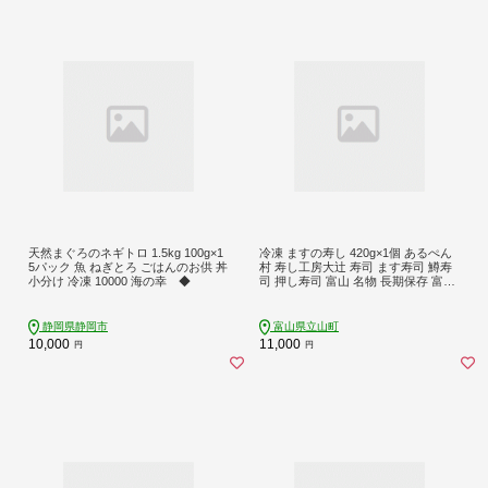
天然まぐろのネギトロ 1.5kg 100g×1
冷凍 ますの寿し 420g×1個 あるぺん
5パック 魚 ねぎとろ ごはんのお供 丼
村 寿し工房大辻 寿司 ます寿司 鱒寿
小分け 冷凍 10000 海の幸 ◆
司 押し寿司 富山 名物 長期保存 富山
県 立山町 お歳暮 お中元 F6T-961
静岡県静岡市
富山県立山町
10,000
11,000
円
円