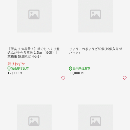
【訳あり 大容量！】釜でじっくり煮
りょうこのぎょうざ50個(10個入り×5
込んだ手作り煮豚 1.2kg 〈冷凍〉 |
パック)
業務用 数量限定 小分け
残りわずか
富山県氷見市
新潟県佐渡市
12,000
11,000
円
円