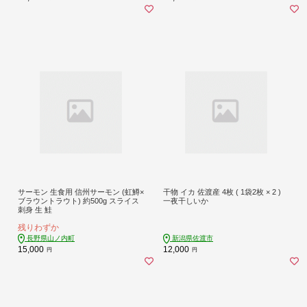
サーモン 生食用 信州サーモン (虹鱒×
干物 イカ 佐渡産 4枚 ( 1袋2枚 × 2 )
ブラウントラウト) 約500g スライス
一夜干しいか
刺身 生 鮭
残りわずか
長野県山ノ内町
新潟県佐渡市
15,000
12,000
円
円