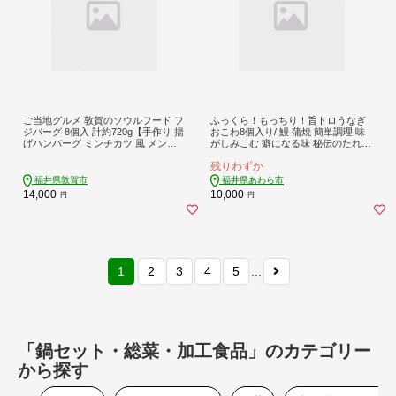
ご当地グルメ 敦賀のソウルフード フ
ふっくら！もっちり！旨トロうなぎ
ジバーグ 8個入 計約720g【手作り 揚
おこわ8個入り/ 鰻 蒲焼 簡単調理 味
げハンバーグ ミンチカツ 風 メンチ
がしみこむ 癖になる味 秘伝のたれ
カツ 風 ご当地グルメ 惣菜 総菜 おか
特製たれ 臭みなし [aw076-a001]
残りわずか
ず レトルト レンジ 弁当 お取り寄せ
冷凍食品 小分け】[051-a002_A] 【敦
福井県敦賀市
福井県あわら市
賀市ふるさと納税】
14,000
10,000
円
円
1
2
3
4
5
...
「鍋セット・総菜・加工食品」のカテゴリー
から探す