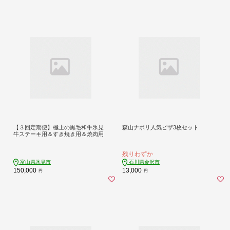
【３回定期便】極上の黒毛和牛氷見
森山ナポリ人気ピザ3枚セット
牛ステーキ用＆すき焼き用＆焼肉用
残りわずか
富山県氷見市
石川県金沢市
150,000
13,000
円
円