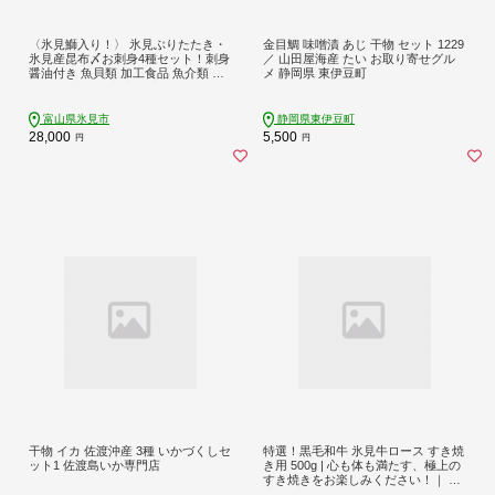
〈氷見鰤入り！〉 氷見ぶりたたき・
金目鯛 味噌漬 あじ 干物 セット 1229
氷見産昆布〆お刺身4種セット！刺身
／ 山田屋海産 たい お取り寄せグル
醤油付き 魚貝類 加工食品 魚介類 醤
メ 静岡県 東伊豆町
油 昆布締め 塩辛 富山湾 氷見
富山県氷見市
静岡県東伊豆町
28,000
5,500
円
円
干物 イカ 佐渡沖産 3種 いかづくしセ
特選！黒毛和牛 氷見牛ロース すき焼
ット1 佐渡島いか専門店
き用 500g | 心も体も満たす、極上の
すき焼きをお楽しみください！｜ 国
産 黒毛和牛 すきやき 特選 すき焼き