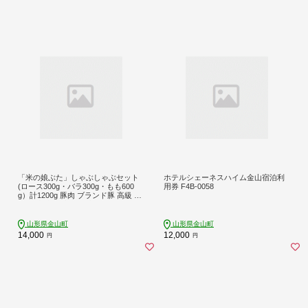
「米の娘ぶた」しゃぶしゃぶセット
ホテルシェーネスハイム金山宿泊利
(ロース300g・バラ300g・もも600
用券 F4B-0058
g）計1200g 豚肉 ブランド豚 高級 新
鮮 冷凍 東北 山形 金山町 F4B-0218
山形県金山町
山形県金山町
14,000
12,000
円
円