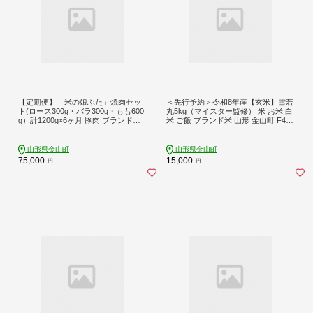
【定期便】「米の娘ぶた」焼肉セッ
＜先行予約＞令和8年産【玄米】雪若
ト(ロース300g・バラ300g・もも600
丸5kg（マイスター監修） 米 お米 白
g）計1200g×6ヶ月 豚肉 ブランド豚
米 ご飯 ブランド米 山形 金山町 F4B-
高級 新鮮 冷凍 焼き肉 東北 山形 金山
0771
町 F4B-0227
山形県金山町
山形県金山町
75,000
15,000
円
円