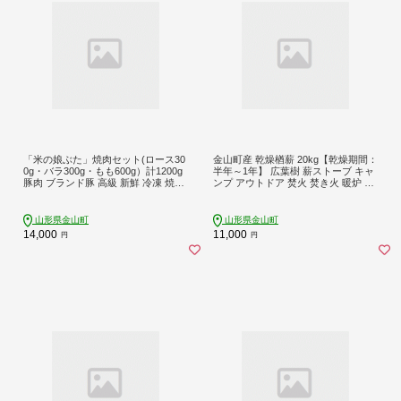
「米の娘ぶた」焼肉セット(ロース30
金山町産 乾燥楢薪 20kg【乾燥期間：
0g・バラ300g・もも600g）計1200g
半年～1年】 広葉樹 薪ストーブ キャ
豚肉 ブランド豚 高級 新鮮 冷凍 焼き
ンプ アウトドア 焚火 焚き火 暖炉 薪
肉 東北 山形 金山町 F4B-0219
風呂 F4B-0816
山形県金山町
山形県金山町
14,000
11,000
円
円