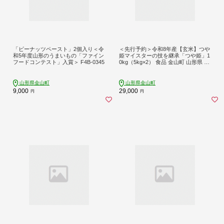
「ピーナッツペースト」2個入り＜令
＜先行予約＞令和8年産【玄米】つや
和5年度山形のうまいもの「ファイン
姫マイスターの技を継承「つや姫」1
フードコンテスト」入賞＞ F4B-0345
0kg（5kg×2） 食品 金山町 山形県 ご
はん F4B-0768
山形県金山町
山形県金山町
9,000
29,000
円
円