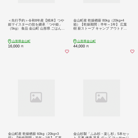
＜先行予約＞令和8年産【精米】つや
金山町産 乾燥楢薪 80kg（20kg×4
姫マイスターの技を継承「つや姫」
箱）【乾燥期間：半年～1年】 広葉
（5kg） 食品 金山町 山形県 ごはん F
樹 薪ストーブ キャンプ アウトドア
4B-0765
焚火 焚き火 暖炉 薪風呂 F4B-0819
山形県金山町
山形県金山町
16,000
44,000
円
円
金山町産 乾燥楢薪 60kg（20kg×3
金山杉製「ふみ杉・楽し杉」5本セッ
箱）【乾燥期間：半年～1年】 広葉
ト 足裏 健康 器具 グッズ マッサージ