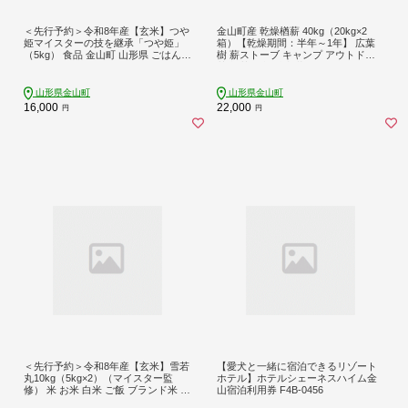
＜先行予約＞令和8年産【玄米】つや
金山町産 乾燥楢薪 40kg（20kg×2
姫マイスターの技を継承「つや姫」
箱）【乾燥期間：半年～1年】 広葉
（5kg） 食品 金山町 山形県 ごはん F
樹 薪ストーブ キャンプ アウトドア
4B-0767
焚火 焚き火 暖炉 薪風呂 F4B-0817
山形県金山町
山形県金山町
16,000
22,000
円
円
＜先行予約＞令和8年産【玄米】雪若
【愛犬と一緒に宿泊できるリゾート
丸10kg（5kg×2）（マイスター監
ホテル】ホテルシェーネスハイム金
修） 米 お米 白米 ご飯 ブランド米 山
山宿泊利用券 F4B-0456
形 金山町 F4B-0772