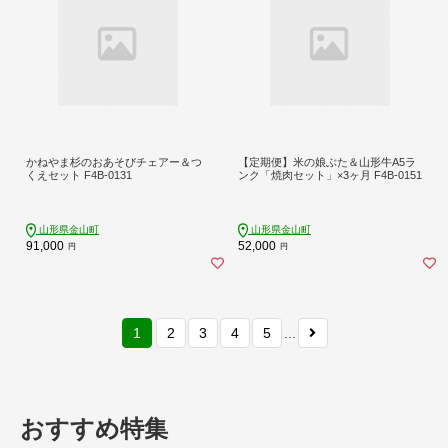
かねやま杉のおあそびチェアー＆つ
【定期便】米の娘ぶた＆山形牛A5ラ
くえセット F4B-0131
ンク「焼肉セット」×3ヶ月 F4B-0151
山形県金山町
山形県金山町
91,000
52,000
円
円
1
2
3
4
5
...
おすすめ特集