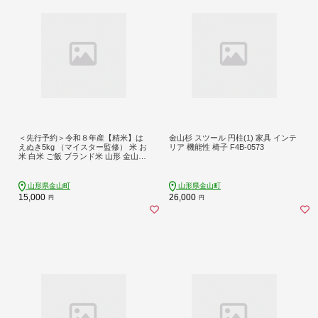
＜先行予約＞令和８年産【精米】は
金山杉 スツール 円柱(1) 家具 インテ
えぬき5kg （マイスター監修） 米 お
リア 機能性 椅子 F4B-0573
米 白米 ご飯 ブランド米 山形 金山町
F4B-0812
山形県金山町
山形県金山町
15,000
26,000
円
円