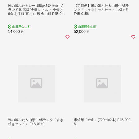
米の娘ぶたカレー 180g×6袋 豚肉 ブ
【定期便】米の娘ぶた＆山形牛A5ラ
ランド豚 高級 冷凍 レトルト 小分け
ンク「しゃぶしゃぶセット」×3ヶ月
6食 お手軽 東北 山形 金山町 F4B-082
F4B-0156
3
山形県金山町
山形県金山町
14,000
52,000
円
円
米の娘ぶた＆山形牛A5ランク「すき
米焼酎「金山」(720ml×2本) F4B-002
焼きセット」 F4B-0140
8