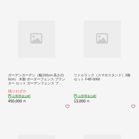
ガーデンガーデン（幅100cm 高さ21
リトルラック（スマホスタンド）3個
0cm） 木製 ボーダーフェンス プラン
セット F4B-0068
ター セット ガーデンフェンス プラ
ンターフェンス ラティスフェンス ラ
残りわずか
ティス ベンチ 花壇 プランター付き
ガーデニング 屋外 庭 ウッド F4B-03
山形県金山町
山形県金山町
83
450,000
13,000
円
円