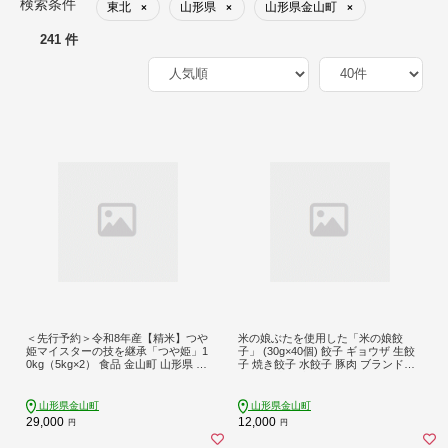
検索条件
東北
山形県
山形県金山町
×
×
×
241 件
＜先行予約＞令和8年産【精米】つや
米の娘ぶたを使用した「米の娘餃
姫マイスターの技を継承「つや姫」1
子」 (30g×40個) 餃子 ギョウザ 生餃
0kg（5kg×2） 食品 金山町 山形県 ご
子 焼き餃子 水餃子 豚肉 ブランド豚
はん F4B-0766
ニラ 冷凍 金山町 F4B-0451
山形県金山町
山形県金山町
29,000
12,000
円
円