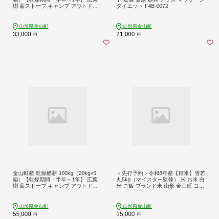
樹 薪ストーブ キャンプ アウトドア
ダイエット F4B-0072
焚火 焚き火 暖炉 薪風呂 F4B-0818
山形県金山町
山形県金山町
33,000
21,000
円
円
金山町産 乾燥楢薪 100kg（20kg×5
＜先行予約＞令和8年産【精米】雪若
箱）【乾燥期間：半年～1年】 広葉
丸5kg（マイスター監修） 米 お米 白
樹 薪ストーブ キャンプ アウトドア
米 ご飯 ブランド米 山形 金山町 コメ
焚火 焚き火 暖炉 薪風呂 F4B-0820
ごはん 食品 F4B-0769
山形県金山町
山形県金山町
55,000
15,000
円
円