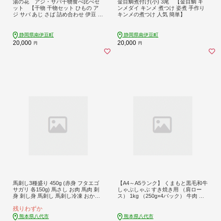
湯の花 アジ・サバ干物食べ比べセ
金目鯛煮付け(小) 3尾 【金目鯛 キ
ット 【干物 干物セット ひもの ア
ンメダイ キンメ 煮つけ 姿煮 手作り
ジ サバ あじ さば 詰め合わせ 伊豆 海
キンメの煮つけ 人気 簡単】
鮮 静岡県産】
静岡県南伊豆町
静岡県南伊豆町
20,000
20,000
円
円
馬刺し3種盛り 450g (赤身 フタエゴ
【A4～A5ランク】 くまもと黒毛和牛
サガリ 各150g) 馬さし お肉 馬肉 刺
しゃぶしゃぶ すき焼き用 （肩ロー
身 刺し身 馬刺し 馬刺し冷凍 おかず
ス） 1kg （250g×4パック） 牛肉 お
おつまみ 熊本県 八代市
肉 ロース 黒毛和牛 冷凍 小分け おか
残りわずか
ず ギフト 熊本県 八代市
熊本県八代市
熊本県八代市