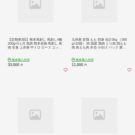
【定期便3回】熊本馬刺し 馬刺し4種
九州産 若鶏 もも 切身 合計3kg （300
200g×3ヵ月 馬肉 熊本名物 馬刺し 馬
g×10袋） 肉 国産 鶏肉 とり肉 鶏もも
肉 生食 上赤身 中トロ ロース ユッケ
肉 鳥もも肉 弁当 小分け パック 唐揚
食べ比べ
げ おかず 冷凍
熊本県八代市
熊本県八代市
33,000
11,000
円
円