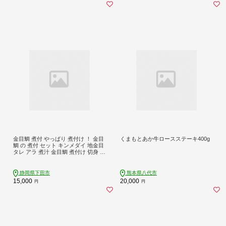
金目鯛 煮付 やっぱり 煮付け ！ 金目
くまもとあか牛ロースステーキ400g
鯛 の 煮付 セット キンメダイ 地金目
タレ アラ 煮汁 金目鯛 煮付け 切身 切
り身 金目鯛煮付け 惣菜 煮魚 魚 7切
れ レンジ 簡単 贈答 静岡 伊豆 下田
渡辺水産 PTS020-00040
静岡県下田市
熊本県八代市
15,000
20,000
円
円