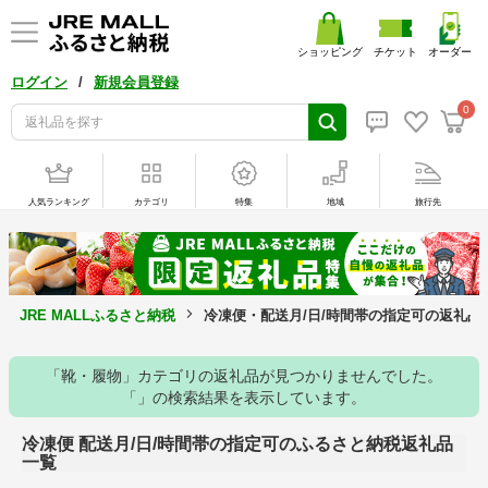
ショッピング
チケット
オーダー
/
ログイン
新規会員登録
0
人気ランキング
カテゴリ
特集
地域
旅行先
JRE MALLふるさと納税
冷凍便・配送月/日/時間帯の指定可の返礼品
「靴・履物」カテゴリの返礼品が見つかりませんでした。
「」の検索結果を表示しています。
冷凍便 配送月/日/時間帯の指定可のふるさと納税返礼品
一覧