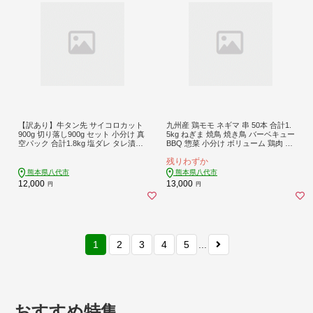
【訳あり】牛タン先 サイコロカット
九州産 鶏モモ ネギマ 串 50本 合計1.
900g 切り落し900g セット 小分け 真
5kg ねぎま 焼鳥 焼き鳥 バーベキュー
空パック 合計1.8kg 塩ダレ タレ漬け
BBQ 惣菜 小分け ボリューム 鶏肉 お
込み カレー シチュー 煮込み料理 ス
肉 国産 簡単 調理 おつまみ セット 詰
残りわずか
テーキ 焼肉 野菜炒め 牛タン丼
合せ 冷凍
熊本県八代市
熊本県八代市
12,000
13,000
円
円
1
2
3
4
5
...
おすすめ特集