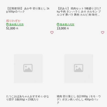
【定期便3回】 あか牛 切り落とし 1k
【訳あり】 焼肉セット 5種盛り 計1.7
g 500g×2パック
kg 牛肉 タン ハラミ みそ ホルモン プ
ルコギ 豚バラ 豚肉 カルビ 肉 味付き
おかず 焼き肉 炒め物 お惣菜 おつま
残りわずか
み バーベキュー
熊本県八代市
熊本県八代市
51,000
13,000
円
円
たつこおばあちゃんおすすめ いきな
猪肉 切り落とし 合計800g（モモ・ウ
り団子 1個(60g) × 23個入り
デ）ボタン肉 いのしし 400g×2パッ
ク