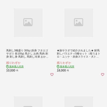
馬刺し3種盛り 300g (赤身 フタエゴ
★旅サラダで紹介されました★ 鮮馬
サガリ 各100g) 馬さし お肉 馬肉 刺
刺しバラエティ5種セット（桜うまト
身 刺し身 馬刺し 馬刺し冷凍 おかず
ロ・ユッケ・赤身スライス・大トロ
おつまみ 熊本県 八代市
スライス・ローススライス）馬刺し
残りわずか
残りわずか
専用タレ付き 馬肉 冷凍 個装 パック
詰め合わせ
熊本県八代市
熊本県八代市
10,000
18,000
円
円