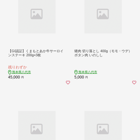
【GI認証】くまもとあか牛サーロイ
猪肉 切り落とし 400g（モモ・ウデ）
ンステーキ 200g×3枚
ボタン肉 いのしし
残りわずか
熊本県八代市
熊本県八代市
45,000
5,000
円
円