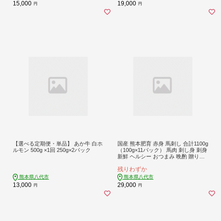
15,000
19,000
円
円
【選べる定期便・単品】 あか牛 白ホ
国産 熊本肥育 赤身 馬刺し 合計1100g
ルモン 500g ×1回 250g×2パック
（100g×11パック） 馬肉 刺し身 刺身
新鮮 ヘルシー おつまみ 晩酌 贈り物
真空パック ブロック 冷凍 熊本県 八
残りわずか
代市
熊本県八代市
熊本県八代市
13,000
29,000
円
円