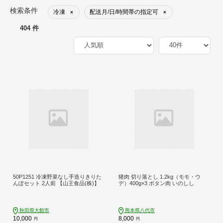
検索条件
冷凍
配送月/日/時間帯の指定可
×
×
404 件
50P1251 冷凍野菜なし手造りきりた
猪肉 切り落とし 1.2kg（モモ・ウ
んぽセット 2人前 【山王食品(株)】
デ）400g×3 ボタン肉 いのしし
秋田県大館市
熊本県八代市
10,000
8,000
円
円