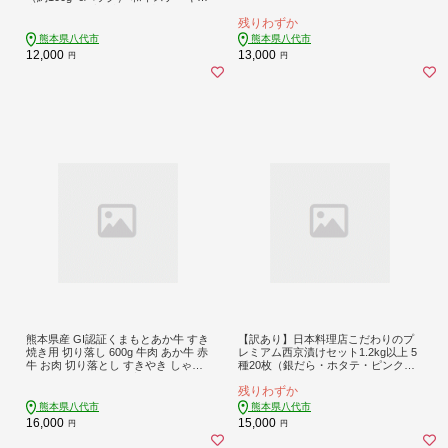
牛肉 お肉 黒毛和牛 冷凍 小分け 焼肉
残りわずか
BBQ おかず 熊本県 八代市
熊本県八代市
熊本県八代市
12,000
13,000
円
円
熊本県産 GI認証くまもとあか牛 すき
【訳あり】日本料理店こだわりのプ
焼き用 切り落し 600g 牛肉 あか牛 赤
レミアム西京漬けセット1.2kg以上 5
牛 お肉 切り落とし すきやき しゃぶ
種20枚（銀だら・ホタテ・ピンクサ
しゃぶ おかず お取り寄せ グルメ 冷
ーモン(カラフトマス)＋おまかせ2
残りわずか
凍
種）
熊本県八代市
熊本県八代市
16,000
15,000
円
円