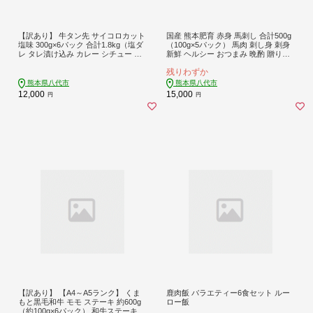
【訳あり】 牛タン先 サイコロカット
国産 熊本肥育 赤身 馬刺し 合計500g
塩味 300g×6パック 合計1.8kg（塩ダ
（100g×5パック） 馬肉 刺し身 刺身
レ タレ漬け込み カレー シチュー 煮
新鮮 ヘルシー おつまみ 晩酌 贈り物
込み料理 ステーキ 焼肉）
真空パック ブロック 冷凍 熊本県 八
残りわずか
代市
熊本県八代市
熊本県八代市
12,000
15,000
円
円
【訳あり】 【A4～A5ランク】 くま
鹿肉飯 バラエティー6食セット ルー
もと黒毛和牛 モモ ステーキ 約600g
ロー飯
（約100g×6パック） 和牛ステーキ