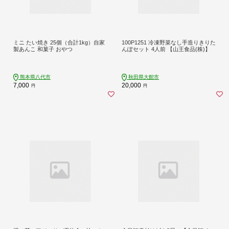
ミニ たい焼き 25個（合計1kg）自家
100P1251 冷凍野菜なし手造りきりた
製あんこ 和菓子 おやつ
んぽセット 4人前 【山王食品(株)】
熊本県八代市
秋田県大館市
7,000
20,000
円
円