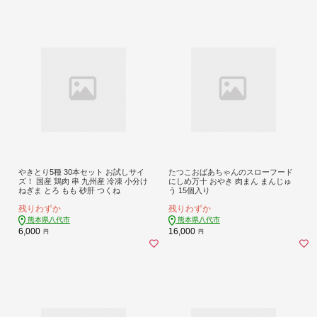
やきとり5種 30本セット お試しサイ
たつこおばあちゃんのスローフード
ズ！ 国産 鶏肉 串 九州産 冷凍 小分け
にしめ万十 おやき 肉まん まんじゅ
ねぎま とろ もも 砂肝 つくね
う 15個入り
残りわずか
残りわずか
熊本県八代市
熊本県八代市
6,000
16,000
円
円