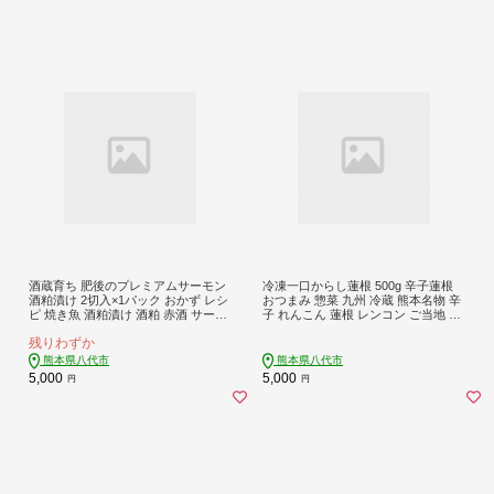
酒蔵育ち 肥後のプレミアムサーモン
冷凍一口からし蓮根 500g 辛子蓮根
酒粕漬け 2切入×1パック おかず レシ
おつまみ 惣菜 九州 冷蔵 熊本名物 辛
ピ 焼き魚 酒粕漬け 酒粕 赤酒 サーモ
子 れんこん 蓮根 レンコン ご当地 郷
ン プレミアム 鮭 魚 熊本県 八代市
土料理 熊本県 八代市
残りわずか
熊本県八代市
熊本県八代市
5,000
5,000
円
円