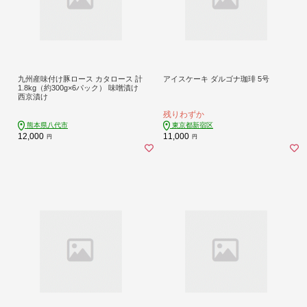
九州産味付け豚ロース カタロース 計
アイスケーキ ダルゴナ珈琲 5号
1.8kg（約300g×6パック） 味噌漬け
西京漬け
残りわずか
熊本県八代市
東京都新宿区
12,000
11,000
円
円