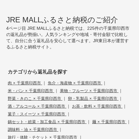
JRE MALLふるさと納税のご紹介
4ページ目 JRE MALLふるさと納税では、225件の千葉県印西市
の返礼品が勢揃い。人気ランキングや地域・寄付金額で比較し
て、自分に合う返礼品を安心して選べます。JR東日本が運営す
るふるさと納税サイト。
カテゴリから返礼品を探す
|
|
肉 × 千葉県印西市
魚介・海産物 × 千葉県印西市
|
|
米・パン × 千葉県印西市
果物・フルーツ × 千葉県印西市
|
|
野菜・きのこ × 千葉県印西市
卵・乳製品 × 千葉県印西市
|
|
酒・アルコール × 千葉県印西市
お茶・飲料 × 千葉県印西市
|
菓子・スイーツ × 千葉県印西市
|
|
鍋セット・総菜・加工食品 × 千葉県印西市
麺 × 千葉県印西市
|
調味料・油 × 千葉県印西市
|
旅行・体験・チケット × 千葉県印西市