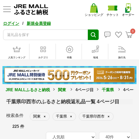
ショッピング
チケット
オーダー
/
ログイン
新規会員登録
0
人気ランキング
カテゴリ
特集
地域
旅行先
JRE MALLふるさと納税
関東
4ページ目
千葉県
4ページ
千葉県印西市のふるさと納税返礼品一覧 4ページ目
検索条件
関東
千葉県
千葉県印西市
×
×
×
225 件