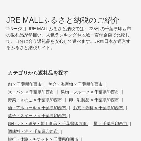
JRE MALLふるさと納税のご紹介
2ページ目 JRE MALLふるさと納税では、225件の千葉県印西市
の返礼品が勢揃い。人気ランキングや地域・寄付金額で比較し
て、自分に合う返礼品を安心して選べます。JR東日本が運営す
るふるさと納税サイト。
カテゴリから返礼品を探す
|
|
肉 × 千葉県印西市
魚介・海産物 × 千葉県印西市
|
|
米・パン × 千葉県印西市
果物・フルーツ × 千葉県印西市
|
|
野菜・きのこ × 千葉県印西市
卵・乳製品 × 千葉県印西市
|
|
酒・アルコール × 千葉県印西市
お茶・飲料 × 千葉県印西市
|
菓子・スイーツ × 千葉県印西市
|
|
鍋セット・総菜・加工食品 × 千葉県印西市
麺 × 千葉県印西市
|
調味料・油 × 千葉県印西市
|
旅行・体験・チケット × 千葉県印西市