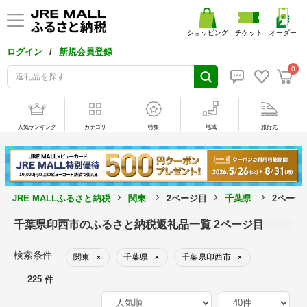
ショッピング
チケット
オーダー
/
ログイン
新規会員登録
0
人気ランキング
カテゴリ
特集
地域
旅行先
JRE MALLふるさと納税
関東
2ページ目
千葉県
2ページ
千葉県印西市のふるさと納税返礼品一覧 2ページ目
検索条件
関東
千葉県
千葉県印西市
×
×
×
225 件