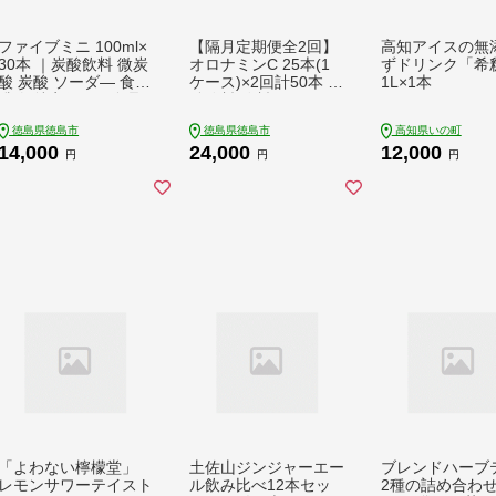
ファイブミニ 100ml×
【隔月定期便全2回】
高知アイスの無
30本 ｜炭酸飲料 微炭
オロナミンC 25本(1
ずドリンク「希
酸 炭酸 ソーダ― 食物
ケース)×2回計50本 炭
1L×1本
繊維 特定保健用食品
酸飲料 飲料
トクホ
徳島県徳島市
徳島県徳島市
高知県いの町
14,000
24,000
12,000
円
円
円
「よわない檸檬堂」
土佐山ジンジャーエー
ブレンドハーブ
レモンサワーテイスト
ル飲み比べ12本セッ
2種の詰め合わ