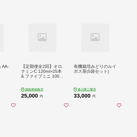
 AA-
【定期便全2回】オロ
有機栽培みどりのルイ
ナミンC 120ml×25本
ボス茶(5袋セット)
& ファイブミニ 100ml
×30本 計55本 炭酸飲
料 飲料
徳島県徳島市
香川県三豊市
25,000
33,000
円
円