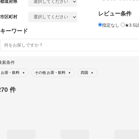
都道府県
レビュー条件
市区町村
指定なし
★3.5
キーワード
検索条件
お茶・飲料
その他 お茶・飲料
四国
×
×
×
270 件