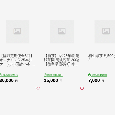
ズ 防災 備蓄 災害 震
災
【隔月定期便全3回】
【新茶】令和8年産 湯
相生緑茶 約500g
オロナミンC 25本(1
浅茶園 阿波晩茶 200g
2
ケース)×3回計75本 炭
【徳島県 那賀町 徳島
酸飲料 飲料
那賀 阿波晩茶 相生晩
茶 番茶 国産 生産者直
徳島県徳島市
徳島県那賀町
徳島県那賀町
送 乳酸菌 特産品 発酵
36,000
15,000
7,000
茶 お茶 茶葉 赤ちゃん
円
円
円
子供 妊婦さん お取り
寄せ お土産 伝統製法
手作り 数量限定 期間
限定】YT-1