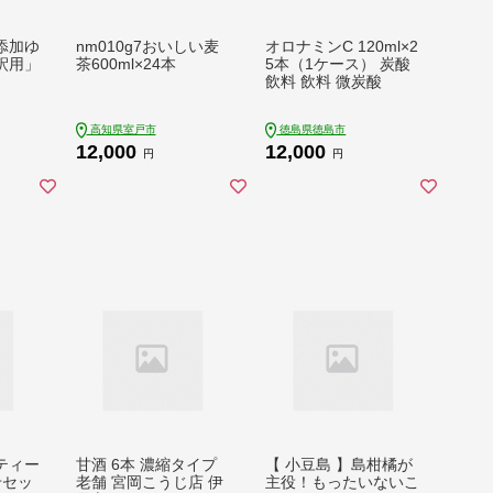
添加ゆ
nm010g7おいしい麦
オロナミンC 120ml×2
釈用」
茶600ml×24本
5本（1ケース） 炭酸
飲料 飲料 微炭酸
高知県室戸市
徳島県徳島市
12,000
12,000
円
円
ティー
甘酒 6本 濃縮タイプ
【 小豆島 】島柑橘が
せセッ
老舗 宮岡こうじ店 伊
主役！もったいないこ