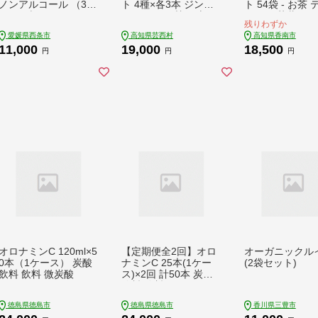
ノンアルコール （350
ト 4種×各3本 ジンジ
ト 54袋 - お茶
ml×24本） 1ケース ｜
ャーエール 甘口 辛口
バッグ 茶葉 レ
残りわずか
愛媛県西条市
マイルド 飲み物 詰め
ントリラックス 
愛媛県西条市
高知県芸西村
高知県香南市
合わせ セット お歳暮
ジャーリフレッ
11,000
19,000
18,500
ギフト ドリンク ジン
ハーブ リラックス
円
円
円
ジャー ジュース 飲み
0179
比べ 贈り物 故郷納税
19000円 ふるさとの
うぜい 高知県産 生姜
芸西村 返礼品
オロナミンC 120ml×5
【定期便全2回】オロ
オーガニックル
0本（1ケース） 炭酸
ナミンC 25本(1ケー
(2袋セット)
飲料 飲料 微炭酸
ス)×2回 計50本 炭酸
飲料 飲料
徳島県徳島市
徳島県徳島市
香川県三豊市