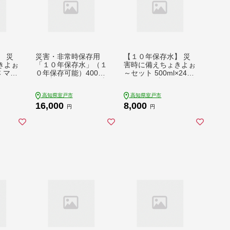
 災
災害・非常時保存用
【１０年保存水】 災
きよぉ
「１０年保存水」（１
害時に備えちょきよぉ
本 マリ
０年保存可能）400ml
～セット 500ml×24本
rs ミ
×24本×2ケース（48本
500ml×48本 マリンゴ
 ペ
セット） ミネラルウ
ールド10years ミネラ
高知県室戸市
高知県室戸市
保存
ォーター ペットボト
ルウォーター ペット
16,000
8,000
 非常
ル 長期保存水 備蓄水
ボトル 長期保存水 備
円
円
 災害
備蓄用 非常災害備蓄
蓄水 8000円 15000円
災グッ
用 災害用 避難用品 防
備蓄用 非常災害備蓄
災グッズ 16000円 1万
用 災害用 小分け 便利
円 [ak024]
みねらるうぉーたー
避難用品 防災グッズ
防災 備蓄 災害 震災