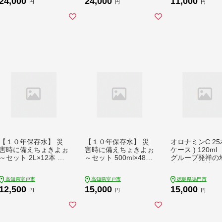
24,000
24,000
11,000
円
円
円
【１０年保存水】 災
【１０年保存水】 災
オロナミンC 25本
害時に備えちょきよぉ
害時に備えちょきよぉ
ケース ) 120ml
～セット 2L×12本 マ
～セット 500ml×48本
グループ発祥の
リンゴールド10years
マリンゴールド10yea
炭酸飲料 栄養ド
ミネラルウォーター
rs ミネラルウォータ
ク ソフトドリン
高知県室戸市
高知県室戸市
徳島県鳴門市
ペットボトル 長期保
ー ペットボトル 長期
涼飲料
12,500
15,000
15,000
存水 備蓄水 備蓄用 非
保存水 備蓄水 15000
円
円
円
常災害備蓄用 震災 災
円 備蓄用 非常災害備
害用 避難用品 防災グ
蓄用 災害用 小分け 便
ッズ
利 みねらるうぉーた
ー 避難用品 防災グッ