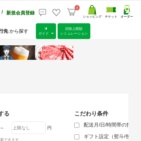
0
/
新規会員登録
ショッピング
チケット
オーダー
🔰
控除上限額
行先
から探す
ガイド
シミュレーション
する
こだわり条件
配送月/日/時間帯の指定
～
円
ギフト設定（熨斗/包装
索できます。