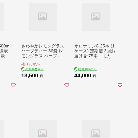
00ml
さわやかレモングラス
オロナミンC 25本 (1
 微炭
ハーブティー 36袋 レ
ケース) 定期便 3回お
 炭酸
モングラス ハーブ -
届け 計75本 【大塚
お茶 飲み物 ティーバ
グループ発祥の地】
残りわずか
ッグ 茶葉 のし ギフト
高知県香南市
徳島県鳴門市
贈り物 gr-0169
13,500
44,000
円
円