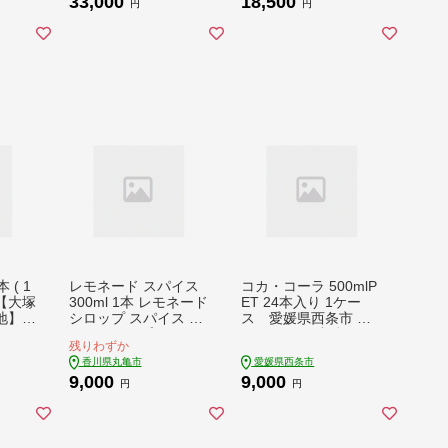
33,000
18,500
円
円
 ( 1
レモネード スパイス
コカ・コーラ 500mlP
 【大塚
300ml 1本 レモネード
ET 24本入り 1ケー
地】
シロップ スパイス レ
ス 愛媛県西条市 ｜
リン
モンシロップ レモン
コカコーラ 炭酸 コ
残りわずか
ク 清
レモンジュース スパ
カ・コーラ ペットボ
香川県丸亀市
愛媛県西条市
イスレモネード ソー
トル 飲料水 愛媛県 西
9,000
9,000
ダ 炭酸 炭酸水 レモン
条市 送料無料
円
円
スカッシュ ジュース
ドリンク 飲み物 柑橘
ギフト プレゼント 香
川県 丸亀市