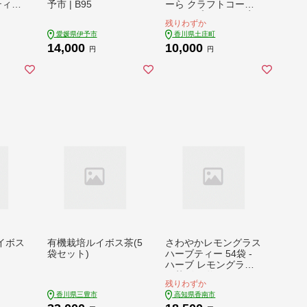
 ティー
予市 | B95
ーら クラフトコーラ
モンミ
シロップ 300ml 果実
残りわずか
ジン
柑橘 飲料 ドリンク
愛媛県伊予市
香川県土庄町
シュ
14,000
10,000
 gr-
円
円
イボス
有機栽培ルイボス茶(5
さわやかレモングラス
袋セット)
ハーブティー 54袋 -
ハーブ レモングラス
お茶 飲み物 ティーバ
残りわずか
ッグ 茶葉 のし ギフト
香川県三豊市
高知県香南市
贈り物 gr-0170