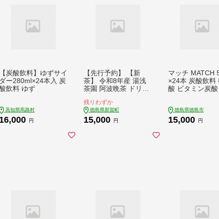
【炭酸飲料】ゆずサイ
【先行予約】 【新
マッチ MATCH 5
ダー280ml×24本入 炭
茶】 令和8年産 湯浅
×24本 炭酸飲料
酸飲料 ゆず
茶園 阿波晩茶 ドリッ
酸 ビタミン炭酸
プバッグ 3g×6個入×3
ソーダ―
残りわずか
袋 【2026年9月以降
高知県馬路村
徳島県那賀町
徳島県徳島市
順次発送】【徳島県
16,000
15,000
15,000
那賀町 徳島 那賀 阿波
円
円
円
晩茶 相生晩茶 番茶 国
産 生産者直送 乳酸菌
特産品 発酵茶 ティー
パック ティーバッグ
お茶 赤ちゃん 子供 妊
婦さん お取り寄せ お
土産 伝統製法 手作り
数量限定 期間限定】Y
T-2