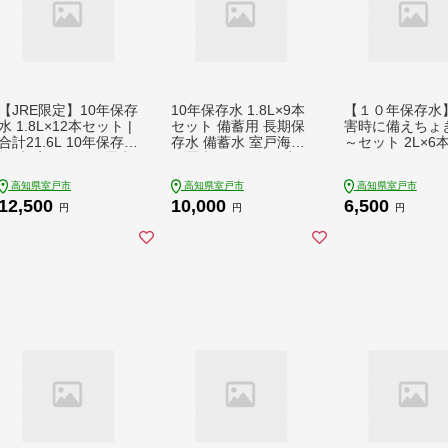
【JRE限定】10年保存
10年保存水 1.8L×9本
【１０年保存水】
水 1.8L×12本セット |
セット 備蓄用 長期保
害時に備えちょ
合計21.6L 10年保存可
存水 備蓄水 室戸海洋
～セット 2L×6
能 水 室戸海洋深層水
深層水100％使用 水
ンゴールド10yea
100％使用 ミネラルウ
ミネラルウォーター
ネラルウォーター
高知県室戸市
高知県室戸市
高知県室戸市
ォーター ペットボト
1.8リットル ペットボ
ットボトル 長期
12,500
10,000
6,500
ル 長期保存水 備蓄水
トル 防災 震災 防災グ
水 備蓄水 備蓄用
円
円
円
備蓄用 防災 非常災害
ッズ 非常災害備蓄用
災害備蓄用 震災
備蓄用 災害用 避難用
災害用 10000円 1万円
用 避難用品 防
品 防災グッズ 防災 備
避難用品 送料無料 [ak
ズ
蓄 災害 震災 みねらる
026]
うぉーたー