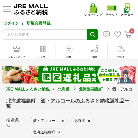
ショッピング
チケット
オーダー
/
ログイン
新規会員登録
0
人気ランキング
カテゴリ
特集
地域
旅行先
JRE MALLふるさと納税
北海道
北海道福島町
酒・アルコー
北海道福島町 酒・アルコールのふるさと納税返礼品一
覧
検索条
酒・アルコール
北海道
×
×
件
北海道福島町
×