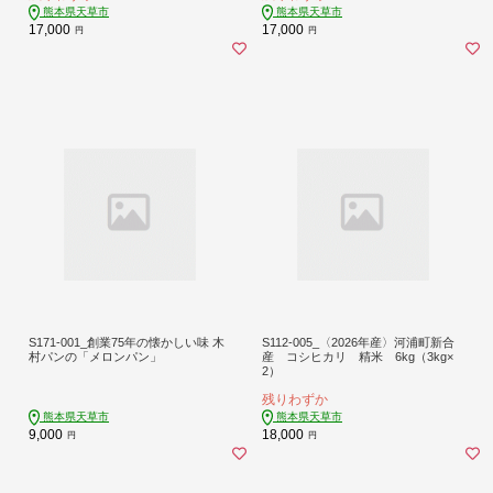
熊本県天草市
熊本県天草市
17,000
17,000
円
円
S171-001_創業75年の懐かしい味 木
S112-005_〈2026年産〉河浦町新合
村パンの「メロンパン」
産 コシヒカリ 精米 6kg（3kg×
2）
残りわずか
熊本県天草市
熊本県天草市
9,000
18,000
円
円