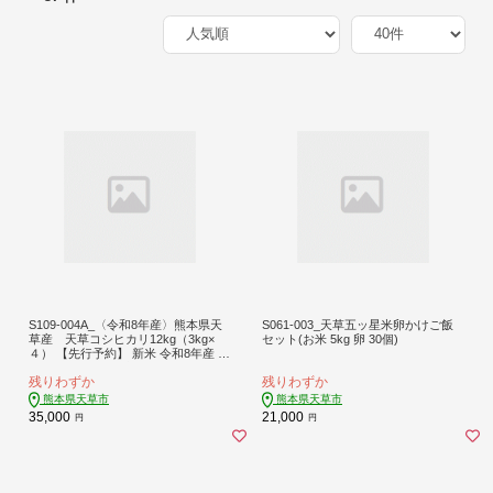
S109-004A_〈令和8年産〉熊本県天
S061-003_天草五ッ星米卵かけご飯
草産 天草コシヒカリ12kg（3kg×
セット(お米 5kg 卵 30個)
４） 【先行予約】 新米 令和8年産 コ
シヒカリ 12kg 精米 3kg × 4袋 単一原
残りわずか
残りわずか
料米 国産 米 お米 白米 甘み 香り ツ
ヤ 粘り バランス 美味しい ごはん お
熊本県天草市
熊本県天草市
にぎり 弁当 おむすび 土作り こだわ
35,000
21,000
円
円
り 小分け 冷蔵庫 保管可能 お取り寄
せ 食品 九州 熊本県 天草市 送料無料