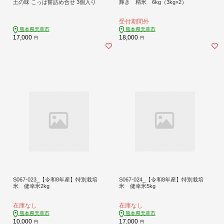
土の味 こっぱ餅詰め合せ 3個入り
輝き 精米 6kg（3kg×2）
受付期間外
熊本県天草市
熊本県天草市
17,000
18,000
円
円
S067-023_【令和8年産】特別栽培
S067-024_【令和8年産】特別栽培
米 健幸米2kg
米 健幸米5kg
在庫なし
在庫なし
熊本県天草市
熊本県天草市
10,000
17,000
円
円