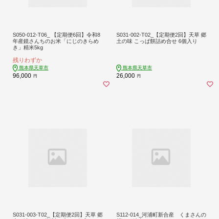
S050-012-T06_ 【定期便6回】令和8
S031-002-T02_【定期便2回】天草 郷
年産鏡さんちのお米「にじのきらめ
土の味 こっぱ餅詰め合せ 6個入り
き」精米5kg
残りわずか
熊本県天草市
熊本県天草市
96,000
26,000
円
円
S031-003-T02_【定期便2回】天草 郷
S112-014_河浦町新合産 くまさんの