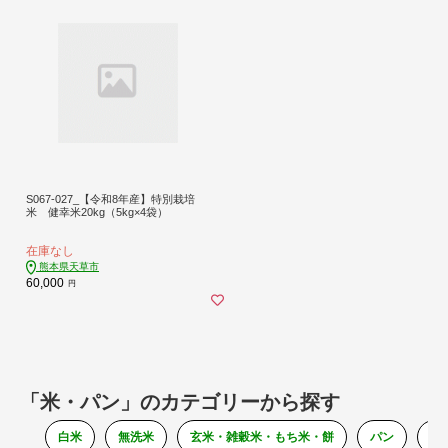
S067-027_【令和8年産】特別栽培
米 健幸米20kg（5kg×4袋）
在庫なし
熊本県天草市
60,000
円
「米・パン」のカテゴリーから探す
白米
無洗米
玄米・雑穀米・もち米・餅
パン
そ