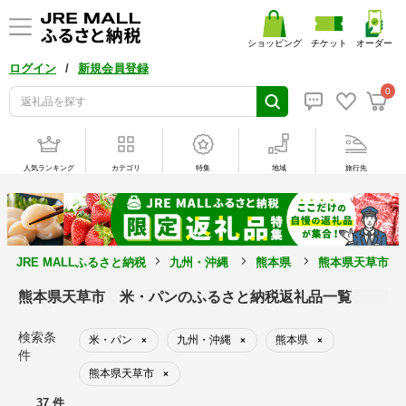
ショッピング
チケット
オーダー
/
ログイン
新規会員登録
0
人気ランキング
カテゴリ
特集
地域
旅行先
JRE MALLふるさと納税
九州・沖縄
熊本県
熊本県天草市
熊本県天草市 米・パンのふるさと納税返礼品一覧
検索条
米・パン
九州・沖縄
熊本県
×
×
×
件
熊本県天草市
×
37 件