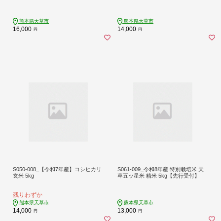
熊本県天草市
熊本県天草市
16,000
14,000
円
円
S050-008_【令和7年産】コシヒカリ
S061-009_令和8年産 特別栽培米 天
玄米 5kg
草五ッ星米 精米 5kg【先行受付】
残りわずか
熊本県天草市
熊本県天草市
14,000
13,000
円
円