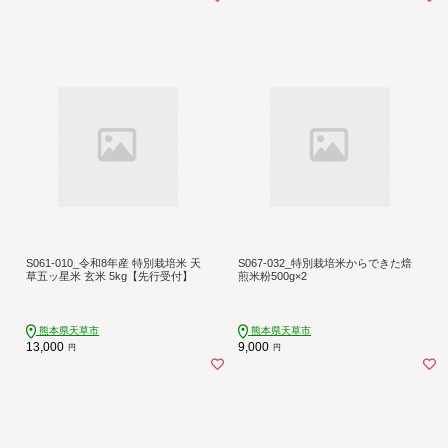
S061-010_令和8年産 特別栽培米 天
S067-032_特別栽培米からできた焙
草五ッ星米 玄米 5kg【先行受付】
煎米粉500g×2
熊本県天草市
熊本県天草市
13,000
9,000
円
円