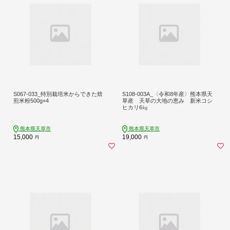
S067-033_特別栽培米からできた焙
S108-003A_〈令和8年産〉熊本県天
煎米粉500g×4
草産 天草の大地の恵み 新米コシ
ヒカリ6㎏
熊本県天草市
熊本県天草市
15,000
19,000
円
円