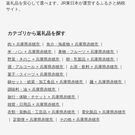
返礼品を安心して選べます。JR東日本が運営するふるさと納税
サイト。
カテゴリから返礼品を探す
|
|
肉 × 兵庫県赤穂市
魚介・海産物 × 兵庫県赤穂市
|
|
米・パン × 兵庫県赤穂市
果物・フルーツ × 兵庫県赤穂市
|
|
野菜・きのこ × 兵庫県赤穂市
卵・乳製品 × 兵庫県赤穂市
|
|
酒・アルコール × 兵庫県赤穂市
お茶・飲料 × 兵庫県赤穂市
|
菓子・スイーツ × 兵庫県赤穂市
|
|
鍋セット・総菜・加工食品 × 兵庫県赤穂市
麺 × 兵庫県赤穂市
|
調味料・油 × 兵庫県赤穂市
|
旅行・体験・チケット × 兵庫県赤穂市
|
雑貨・日用品 × 兵庫県赤穂市
|
衣類・装飾品・工芸品 × 兵庫県赤穂市
電化製品 × 兵庫県赤穂市
|
|
定期便 × 兵庫県赤穂市
その他 × 兵庫県赤穂市