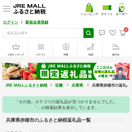
ショッピング
チケット
オーダー
/
ログイン
新規会員登録
0
人気ランキング
カテゴリ
特集
地域
旅行先
JRE MALLふるさと納税
近畿
兵庫県
兵庫県赤穂市の返礼品
「その他」カテゴリの返礼品が見つかりませんでした。
「」の検索結果を表示しています。
兵庫県赤穂市のふるさと納税返礼品一覧