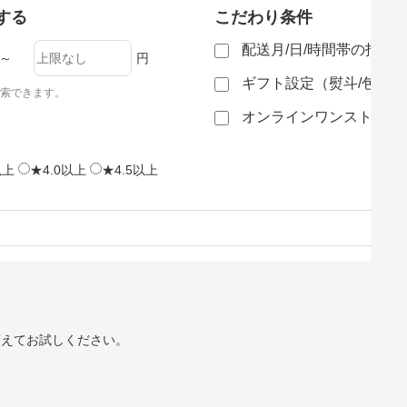
する
こだわり条件
配送月/日/時間帯の指定
～
円
ギフト設定（熨斗/包装
索できます。
オンラインワンストップ
以上
★4.0以上
★4.5以上
変えてお試しください。