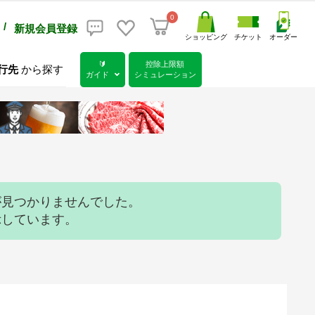
0
/
新規会員登録
ショッピング
チケット
オーダー
🔰
控除上限額
行先
から探す
ガイド
シミュレーション
が見つかりませんでした。
示しています。