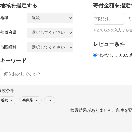
地域を指定する
寄付金額を指定
地域
円
※どちらかの入力でも検
都道府県
レビュー条件
市区町村
指定なし
★3.5
キーワード
検索条件
近畿
兵庫県
×
×
×
検索結果がありません。条件を