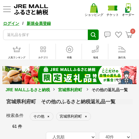
ショッピング
チケット
オーダー
/
ログイン
新規会員登録
0
人気ランキング
カテゴリ
特集
地域
旅行先
JRE MALLふるさと納税
宮城県利府町
その他の返礼品一覧
宮城県利府町 その他のふるさと納税返礼品一覧
検索条件
その他
宮城県利府町
×
×
61 件