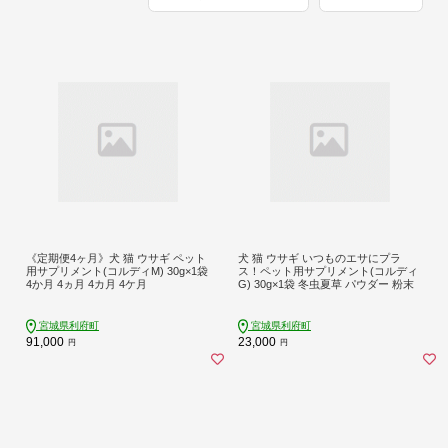
《定期便4ヶ月》犬 猫 ウサギ ペット
犬 猫 ウサギ いつものエサにプラ
用サプリメント(コルディM) 30g×1袋
ス！ペット用サプリメント(コルディ
4か月 4ヵ月 4カ月 4ケ月
G) 30g×1袋 冬虫夏草 パウダー 粉末
宮城県利府町
宮城県利府町
91,000
23,000
円
円