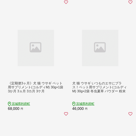
《定期便3ヶ月》犬 猫 ウサギ ペット
犬 猫 ウサギ いつものエサにプラ
用サプリメント(コルディM) 30g×1袋
ス！ペット用サプリメント(コルディ
3か月 3ヵ月 3カ月 3ケ月
M) 30g×2袋 冬虫夏草 パウダー 粉末
宮城県利府町
宮城県利府町
68,000
46,000
円
円