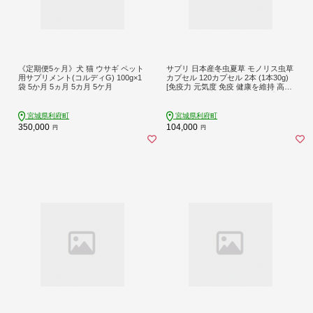
《定期便5ヶ月》犬 猫 ウサギ ペット
サプリ 日本産冬虫夏草 モノリス虫草
用サプリメント(コルディG) 100g×1
カプセル 120カプセル 2本 (1本30g)
袋 5か月 5ヵ月 5カ月 5ケ月
[免疫力 元気度 免疫 健康を維持 高め
る 冬虫夏草 宮城県 利府町 サプリ専
門店 モノリス]
宮城県利府町
宮城県利府町
350,000
104,000
円
円