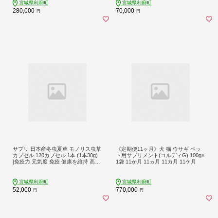
宮城県利府町
宮城県利府町
280,000
70,000
円
円
サプリ 日本産冬虫夏草 モノリス虫草
《定期便11ヶ月》犬 猫 ウサギ ペッ
カプセル 120カプセル 1本 (1本30g)
ト用サプリメント(コルディG) 100g×
[免疫力 元気度 免疫 健康を維持 高め
1袋 11か月 11ヵ月 11カ月 11ケ月
る 冬虫夏草 宮城県 利府町 サプリ専
門店 モノリス]
宮城県利府町
宮城県利府町
52,000
770,000
円
円