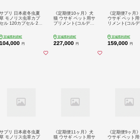
サプリ 日本産冬虫夏
《定期便10ヶ月》犬
《定期便7ヶ月》
草 モノリス虫草カプ
猫 ウサギ ペット用サ
ウサギ ペット用
セル 120カプセル 2本
プリメント(コルディ
リメント(コルデ
(1本30g) [免疫力 元気
M) 30g×1袋 10か月 1
30g×1袋 7か月
度 免疫 健康を維持 高
0ヵ月 10カ月 10ケ月
7カ月 7ケ月
宮城県利府町
宮城県利府町
宮城県利府町
める 冬虫夏草 宮城県
104,000
227,000
159,000
利府町 サプリ専門店
円
円
円
モノリス]
サプリ 日本産冬虫夏
《定期便11ヶ月》犬
《定期便9ヶ月》
草 モノリス虫草カプ
猫 ウサギ ペット用サ
ウサギ ペット用