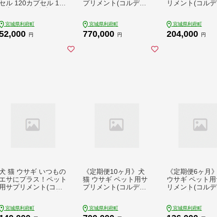
セル 120カプセル 1本
プリメント(コルディ
リメント(コルデ
(1本30g) [免疫力 元気
G) 100g×1袋 11か月
30g×1袋 9か月
度 免疫 健康を維持 高
11ヵ月 11カ月 11ケ月
9カ月 9ケ月
宮城県利府町
宮城県利府町
宮城県利府町
める 冬虫夏草 宮城県
52,000
770,000
204,000
利府町 サプリ専門店
円
円
円
モノリス]
犬 猫 ウサギ いつもの
《定期便10ヶ月》犬
《定期便6ヶ月》
エサにプラス！ペット
猫 ウサギ ペット用サ
ウサギ ペット用
用サプリメント(コル
プリメント(コルディ
リメント(コルデ
ディM) 100g×2袋 冬
G) 100g×1袋 10か月
30g×1袋 6か月
虫夏草 パウダー 粉末
10ヵ月 10カ月 10ケ月
6カ月 6ケ月
宮城県利府町
宮城県利府町
宮城県利府町