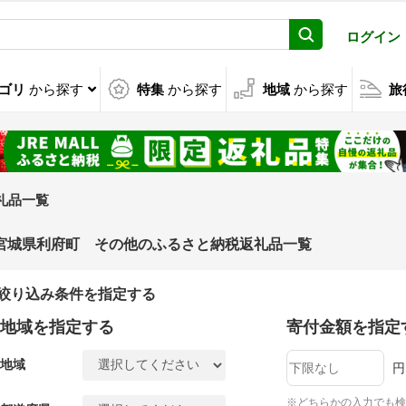
ログイン
ゴリ
から探す
特集
から探す
地域
から探す
旅
礼品一覧
宮城県利府町 その他のふるさと納税返礼品一覧
絞り込み条件を指定する
地域を指定する
寄付金額を指定
地域
円
※どちらかの入力でも検