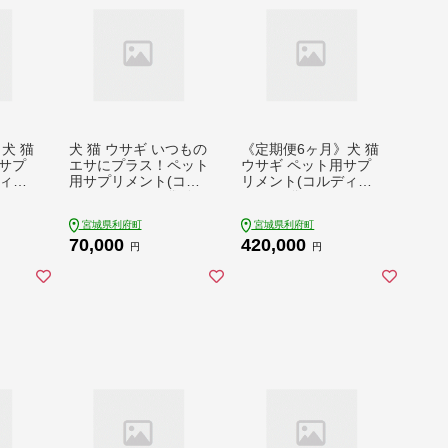
犬 猫
犬 猫 ウサギ いつもの
《定期便6ヶ月》犬 猫
サプ
エサにプラス！ペット
ウサギ ペット用サプ
ィM)
用サプリメント(コル
リメント(コルディG)
 9ヵ
ディM) 100g×1袋 冬
100g×1袋 6か月 6ヵ
虫夏草 パウダー 粉末
月 6カ月 6ケ月
宮城県利府町
宮城県利府町
70,000
420,000
円
円