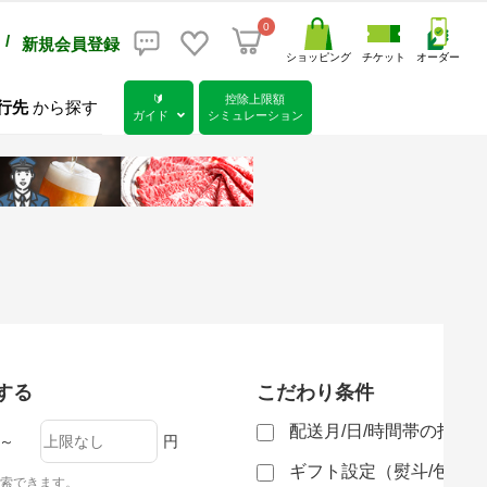
0
/
新規会員登録
ショッピング
チケット
オーダー
🔰
控除上限額
行先
から探す
ガイド
シミュレーション
する
こだわり条件
配送月/日/時間帯の指定
～
円
ギフト設定（熨斗/包装
索できます。