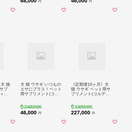
68,000
46,000
円
円
犬 猫
犬 猫 ウサギ いつもの
《定期便10ヶ月》犬
サプ
エサにプラス！ペット
猫 ウサギ ペット用サ
ィM)
用サプリメント(コル
プリメント(コルディ
 3ヵ月
ディM) 30g×2袋 冬虫
G) 30g×1袋 10か月 1
夏草 パウダー 粉末
0ヵ月 10カ月 10ケ月
宮城県利府町
宮城県利府町
46,000
227,000
円
円