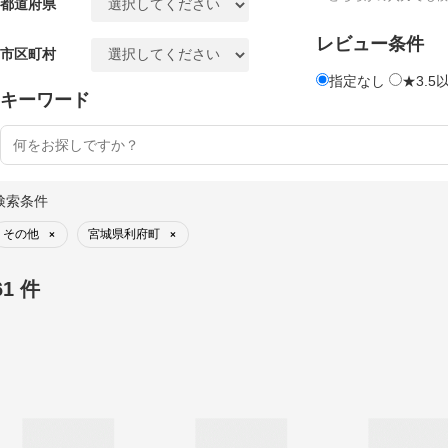
都道府県
レビュー条件
市区町村
指定なし
★3.5
キーワード
検索条件
その他
宮城県利府町
×
×
61 件