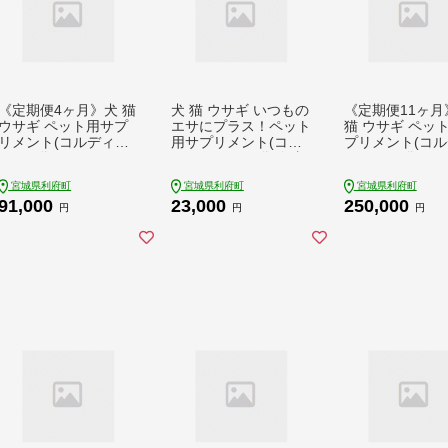
《定期便4ヶ月》犬 猫
犬 猫 ウサギ いつもの
《定期便11ヶ月
ウサギ ペット用サプ
エサにプラス！ペット
猫 ウサギ ペッ
リメント(コルディM)
用サプリメント(コル
プリメント(コ
30g×1袋 4か月 4ヵ月
ディG) 30g×1袋 冬虫
G) 30g×1袋 11
4カ月 4ケ月
夏草 パウダー 粉末
1ヵ月 11カ月 1
宮城県利府町
宮城県利府町
宮城県利府町
91,000
23,000
250,000
円
円
円