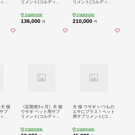
ィM)
リメント(コルディG)
リメント(コルディM)
 9ヵ月
30g×1袋 6か月 6ヵ月
100g×1袋 3か月 3ヵ
6カ月 6ケ月
月 3カ月 3ケ月
宮城県利府町
宮城県利府町
136,000
210,000
円
円
犬 猫
《定期便3ヶ月》犬 猫
犬 猫 ウサギ いつもの
サプ
ウサギ ペット用サプ
エサにプラス！ペット
ィM)
リメント(コルディG)
用サプリメント(コル
 6ヵ月
30g×1袋 3か月 3ヵ月
ディG) 30g×2袋 冬虫
3カ月 3ケ月
夏草 パウダー 粉末
宮城県利府町
宮城県利府町