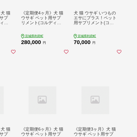
犬 猫
《定期便4ヶ月》犬 猫
犬 猫 ウサギ いつもの
サプ
ウサギ ペット用サプ
エサにプラス！ペット
ィG)
リメント(コルディM)
用サプリメント(コル
 7ヵ月
100g×1袋 4か月 4ヵ
ディG) 100g×1袋 冬
月 4カ月 4ケ月
虫夏草 パウダー 粉末
宮城県利府町
宮城県利府町
280,000
70,000
円
円
犬 猫
《定期便6ヶ月》犬 猫
《定期便3ヶ月》犬 猫
サプ
ウサギ ペット用サプ
ウサギ ペット用サプ