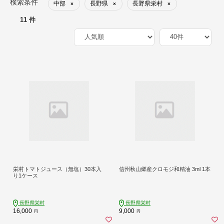
検索条件
中部
長野県
長野県栄村
×
×
×
11 件
栄村トマトジュース（無塩）30本入
信州秋山郷産クロモジ和精油 3ml 1本
り1ケース
長野県栄村
長野県栄村
16,000
9,000
円
円