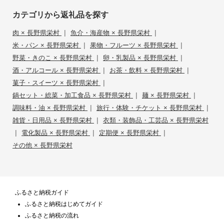
カテゴリから返礼品を探す
|
|
肉 × 長野県栄村
魚介・海産物 × 長野県栄村
|
|
米・パン × 長野県栄村
果物・フルーツ × 長野県栄村
|
|
野菜・きのこ × 長野県栄村
卵・乳製品 × 長野県栄村
|
|
酒・アルコール × 長野県栄村
お茶・飲料 × 長野県栄村
|
菓子・スイーツ × 長野県栄村
|
|
鍋セット・総菜・加工食品 × 長野県栄村
麺 × 長野県栄村
|
|
調味料・油 × 長野県栄村
旅行・体験・チケット × 長野県栄村
|
雑貨・日用品 × 長野県栄村
衣類・装飾品・工芸品 × 長野県栄村
|
|
|
電化製品 × 長野県栄村
定期便 × 長野県栄村
その他 × 長野県栄村
ふるさと納税ガイド
ふるさと納税はじめてガイド
ふるさと納税の流れ