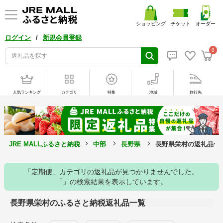
ショッピング
チケット
オーダー
/
ログイン
新規会員登録
0
人気ランキング
カテゴリ
特集
地域
旅行先
JRE MALLふるさと納税
中部
長野県
長野県栄村の返礼品一
「定期便」カテゴリの返礼品が見つかりませんでした。
「」の検索結果を表示しています。
長野県栄村のふるさと納税返礼品一覧