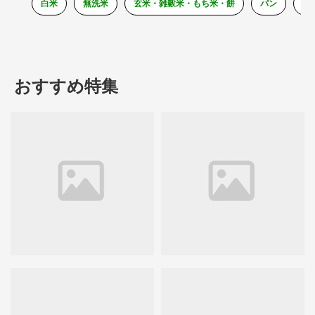
白米
無洗米
玄米・雑穀米・もち米・餅
パン
そ
おすすめ特集