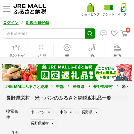
ショッピング
チケット
オーダー
/
ログイン
新規会員登録
0
人気ランキング
カテゴリ
特集
地域
旅行先
JRE MALLふるさと納税
中部
長野県
長野県栄村
米・パ
長野県栄村 米・パンのふるさと納税返礼品一覧
検索条
米・パン
中部
長野県
×
×
×
件
長野県栄村
×
3 件