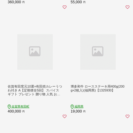
360,000
55,000
円
円
佐賀有田窯元10選×有田焼カレーうつ
博多和牛 ロースステーキ用400g(200
わ付き A【定期便全5回】 スパイス
g×2枚入)(福岡県)【1325930】
ギフト プレゼント 贈り物 人気 お取
り寄せ 冷凍 器 食器 al023
佐賀県有田町
福岡県
400,000
19,000
円
円