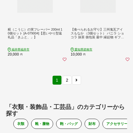
糀（こうじ）の実フレーバー 200ml 1
【食べられるお守り】三州鬼瓦アイ
0個セット [A-079004]【思いやり型返
スもなか （3個セット） バニラ ショ
礼品「きふと、」】
コラ 抹茶 個包装 最中 縁起物 ギフト
プレゼント お土産 お歳暮 お試し H1
04-037
福井県福井市
愛知県碧南市
20,000
10,000
円
円
1
2
「衣類・装飾品・工芸品」のカテゴリーから
探す
衣類
靴・履物
鞄・バッグ
財布
アクセサリー