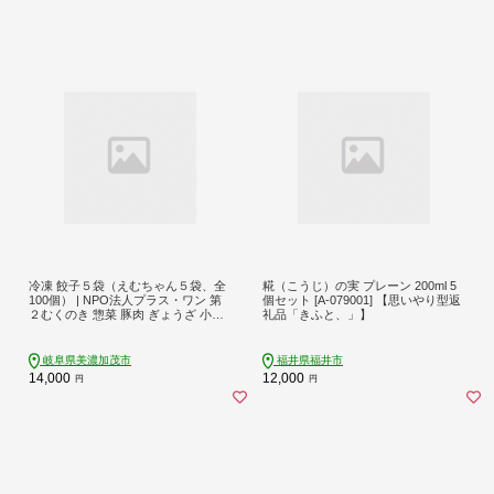
冷凍 餃子５袋（えむちゃん５袋、全
糀（こうじ）の実 プレーン 200ml 5
100個） | NPO法人プラス・ワン 第
個セット [A-079001] 【思いやり型返
２むくのき 惣菜 豚肉 ぎょうざ 小分
礼品「きふと、」】
け 冷凍 簡単調理 115-0644
岐阜県美濃加茂市
福井県福井市
14,000
12,000
円
円