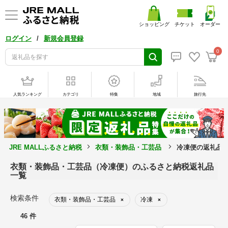
ショッピング
チケット
オーダー
/
ログイン
新規会員登録
0
人気ランキング
カテゴリ
特集
地域
旅行先
JRE MALLふるさと納税
衣類・装飾品・工芸品
冷凍便の返礼品
衣類・装飾品・工芸品（冷凍便）のふるさと納税返礼品
一覧
検索条件
衣類・装飾品・工芸品
冷凍
×
×
46 件