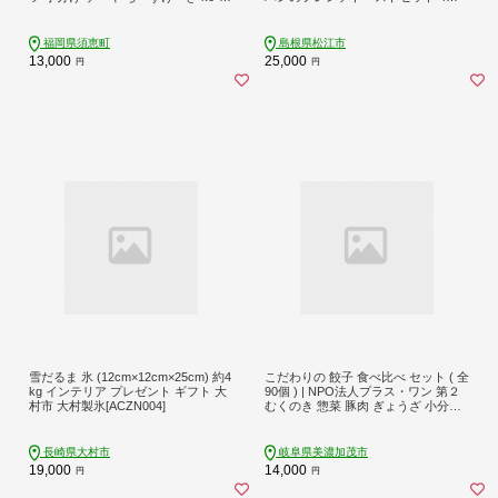
cake グルメ お取り寄せ 手軽 便利 ベ
類8枚 島根県松江市/フレンチトース
イクド ちーず けーき しっとり とろ
ト専門店せるくる [ALCE001]｜フレ
ける 菓子 甘い あまい ご褒美 福岡県
ンチトースト 朝食 軽食 ご褒美 カフ
福岡県須恵町
島根県松江市
須恵町 YUZUKA Y10800501
ェタイム おやつ 冷凍 酵母 島根 松江
13,000
25,000
円
円
人気 お取り寄せ ギフト 贈答 天然酵
母 せるくる モーニング スイーツ ギ
フト おすすめ セット カップ 食器 ギ
フト
雪だるま 氷 (12cm×12cm×25cm) 約4
こだわりの 餃子 食べ比べ セット ( 全
kg インテリア プレゼント ギフト 大
90個 ) | NPO法人プラス・ワン 第２
村市 大村製氷[ACZN004]
むくのき 惣菜 豚肉 ぎょうざ 小分け
冷凍 簡単調理 115-0643
長崎県大村市
岐阜県美濃加茂市
19,000
14,000
円
円