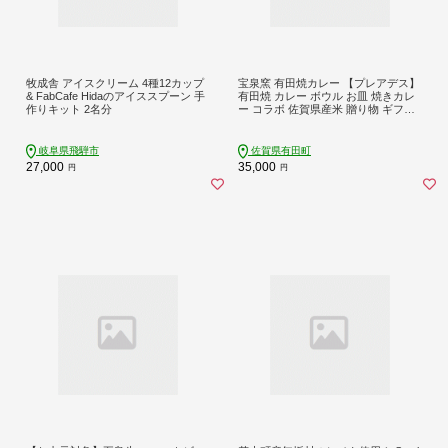
牧成舎 アイスクリーム 4種12カップ
宝泉窯 有田焼カレー 【プレアデス】
& FabCafe Hidaのアイススプーン 手
有田焼 カレー ボウル お皿 焼きカレ
作りキット 2名分
ー コラボ 佐賀県産米 贈り物 ギフト
al033
岐阜県飛騨市
佐賀県有田町
27,000
35,000
円
円