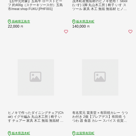
【お中元対象】五島牛 ローストビー
茂木町産無垢材のヒノキ使用！ Stool
フ 約400g（ステーキソース付）五島
(いす) 1脚 丸山木工所 | 椅子 いす ス
市/meat shop FUKU [PHF001]
ツール 家具 木工 無垢 無垢材 ヒノキ
檜 檜木 桧 国産ヒノキ 国産 栃木県 茂
木町
長崎県五島市
栃木県茂木町
22,000
140,000
円
円
ヒノキで作ったダイニングチェア(Ch
有名窯元 賞美堂 × 有田焼カレー うつ
air) イグサ編み 丸山木工所 | 椅子 い
わ付き 2個【プレアデス】有田焼 う
す チェアー 家具 木工 無垢 無垢材 ヒ
つわ 器 食器 カレー スパイス 佐賀県
ノキ 檜 檜木 桧 国産ヒノキ 国産 栃木
産米 人気 お取り寄せ 冷凍 ギフト プ
県 茂木町
レゼント 贈り物 al026
栃木県茂木町
佐賀県有田町