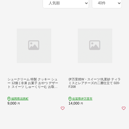
シュークリーム 特製 クッキー シュ
伊万里焼W・スイーツ/丸更紗 ティラ
ー 12個 | 冷凍 お菓子 おやつ デザー
ミスとレアチーズの二層仕立て 020-
ト スイーツ しゅーくりーむ お取り
F208
寄せ クッキー シュー シューアイス
福岡県 須恵町 YUZUKA Y10800103
福岡県須恵町
佐賀県伊万里市
9,000
14,000
円
円