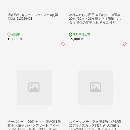
博多和牛 肩ローススライス400g(福
冷凍みたらし団子 東弥だんご 5玉串
岡県)【1325942】
20本 (10本 × 2袋) 焼くだけ簡単 もち
もち 秘伝の甘辛たれ きなこ付き コ
シヒカリ 米粉使用和菓子 みたらしだ
んご 団子 おだんご 甘辛 きなこ たれ
バーベキュー ぶなの木福祉会
福岡県
岐阜県郡上市
15,000
15,000
円
円
チーズケーキ 20個 セット 個包装 | 洋
スイーツ メディア出演多数！特製陶
菓子 お菓子 おやつ デザート スイー
器デミタスカップ2客付き 天然酵母
ツ 小分け ケーキ ちーずけーき ke-ki
パンのフレンチトーストセット 4種