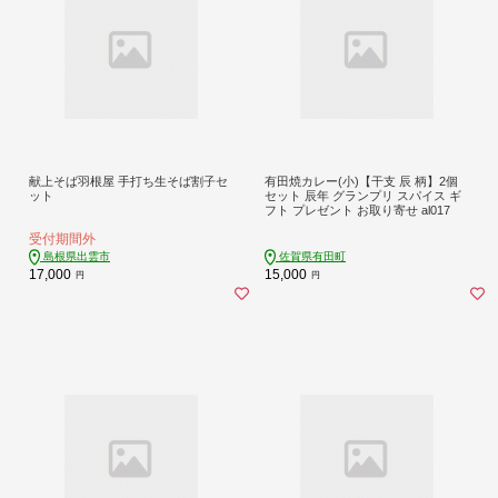
献上そば羽根屋 手打ち生そば割子セ
有田焼カレー(小)【干支 辰 柄】2個
ット
セット 辰年 グランプリ スパイス ギ
フト プレゼント お取り寄せ al017
受付期間外
島根県出雲市
佐賀県有田町
17,000
15,000
円
円