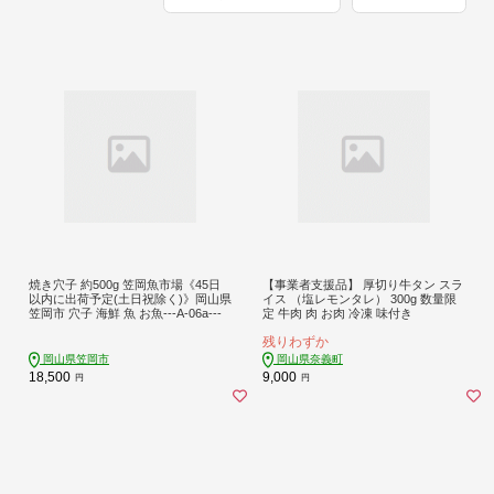
焼き穴子 約500g 笠岡魚市場《45日
【事業者支援品】 厚切り牛タン スラ
以内に出荷予定(土日祝除く)》岡山県
イス （塩レモンタレ） 300g 数量限
笠岡市 穴子 海鮮 魚 お魚---A-06a---
定 牛肉 肉 お肉 冷凍 味付き
残りわずか
岡山県笠岡市
岡山県奈義町
18,500
9,000
円
円