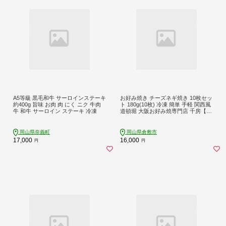
A5等級 黒毛和牛 サーロインステーキ
お好み焼き チーズネギ焼き 10枚セッ
約400g 旨味 お肉 肉 にく ニク 牛肉
ト 180g(10枚) 冷凍 簡単 手軽 関西風
牛 和牛 サーロイン ステーキ 冷凍
道頓堀 大阪お好み焼専門店 千房【お
好み焼 粉もの チーズ ネギ 冷凍食品
岡山県 倉敷市 おすすめ 人気】
岡山県奈義町
岡山県倉敷市
17,000
16,000
円
円