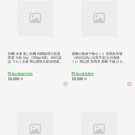
牡蠣 冷凍 蒸し牡蠣 内閣総理大臣賞
真鯛の熟成干物セット 笠岡魚市場
受賞 大粒 1kg （500g×2箱） MSC認
《45日以内に出荷予定(土日祝除
証 マルト水産 岡山県邑久町虫明産
く)》岡山県 笠岡市 真鯛 干物 ひもの
かき カキ 貝 海鮮 魚介類 魚介
海鮮 旬 魚 お魚---A-03a---
岡山県瀬戸内市
岡山県笠岡市
16,000
18,500
円
円