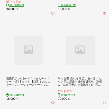
残りわずか
ytei_279_5---
ーツ 誕生日ケーキ 果物 岡山県 岡山
市 おすすめ デザート】
岡山県笠岡市
岡山県岡山市
96,000
10,000
円
円
製餡所がつくるベイクドあんチーズ
牛肉 国産 焼肉用 厚切り 食べ比べ セ
ケーキ 赤2本セット 【口溶け あんこ
ット 岡山県産牛 全6種 計500g《60日
ケーキ スイーツ チーズケーキ クリ
以内に出荷予定(土日祝除く)》 岡山
ームチーズ 生クリーム てんさい糖
県 笠岡市 肉 三角バラ ナカバラ ソト
残りわずか
お菓子 岡山県 倉敷市 人気 おすす
バラ ウチモモ ラムイチ ブリスケ マ
め】
ル グルメ お取り寄せグルメ---kasao
岡山県倉敷市
岡山県笠岡市
ka_zsy_340_ys---
16,000
10,000
円
円