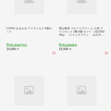
COPIO おまかせ アイスミルク 8個セ
岡山県産 フルーツプリン と 人気 プ
ット
リンセット 2種 6個 セット （合計約5
40g） （ジャンナプリン ・ おかやま
白桃プリン） ぷりん プリン 星の里
たまご 食べ比べ スイーツ デザート
卵 洋菓子 菓子 お菓子 フルーツ 白桃
岡山県瀬戸内市
岡山県倉敷市
桃 岡山県 倉敷市 冷凍
14,000
15,500
円
円