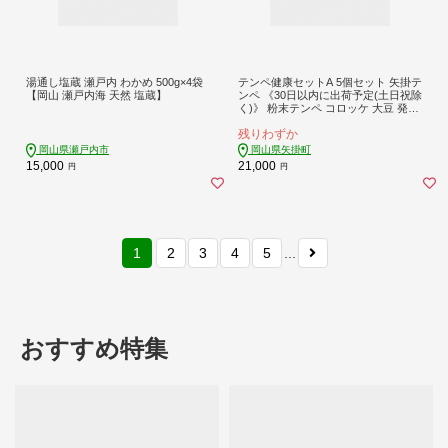
湯通し塩蔵 瀬戸内 わかめ 500g×4袋
テンペ健康セットA 5個セット 矢掛テ
【岡山 瀬戸内海 天然 塩蔵】
ンペ 《30日以内に出荷予定(土日祝除
く)》 粉末テンペ コロッケ 大豆 発酵
食品 スーパーフード 岡山県矢掛町産
残りわずか
発酵亭
岡山県瀬戸内市
岡山県矢掛町
15,000
21,000
円
円
1
2
3
4
5
...
おすすめ特集