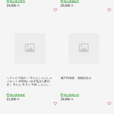
岡山県玉野市
岡山県備前市
24,000
20,000
円
円
＼テレビで紹介／ 牛たんしゃぶしゃ
瀬戸内海産 地物詰合せ
ぶセット 約600g（ゆず塩ぽん酢付
き） 牛たん 牛タン 牛肉 しゃぶしゃ
ぶ 鍋 冷凍 岡山県
岡山県美咲町
岡山県岡山市
21,000
19,000
円
円