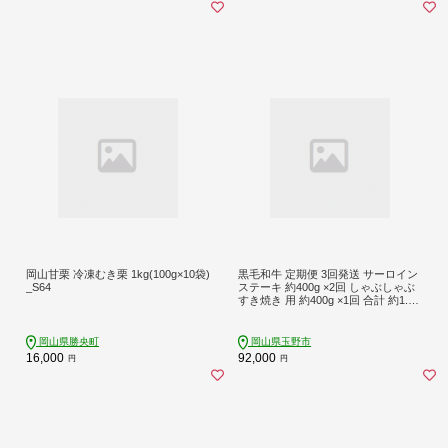
岡山甘栗 冷凍むき栗 1kg(100g×10袋)
黒毛和牛 定期便 3回発送 サーロイン
_S64
ステーキ 約400g ×2回 しゃぶしゃぶ
すき焼き 用 約400g ×1回 合計 約1.2k
g A4等級 以上 牛脂付き サーロイン
美星牛 美星牧場 岡山
岡山県勝央町
岡山県玉野市
16,000
92,000
円
円