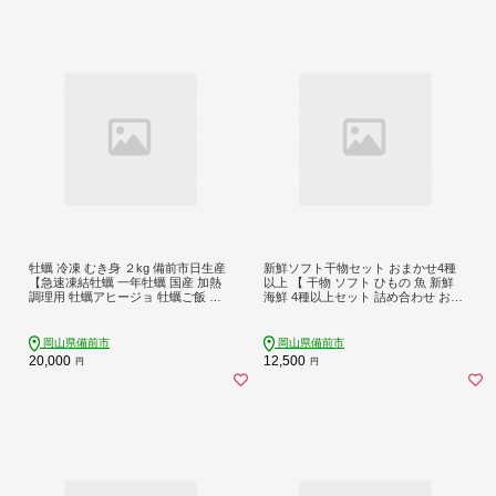
牡蠣 冷凍 むき身 ２kg 備前市日生産
新鮮ソフト干物セット おまかせ4種
【急速凍結牡蠣 一年牡蠣 国産 加熱
以上 【 干物 ソフト ひもの 魚 新鮮
調理用 牡蠣アヒージョ 牡蠣ご飯 カ
海鮮 4種以上セット 詰め合わせ おか
キフライ 海鮮鍋 牡蠣 カキ かき 全国
ず 朝食 和食 おつまみ 】
牡蠣-1グランプリ豊洲2024 加熱部門
初代グランプリ受賞！ 】
岡山県備前市
岡山県備前市
20,000
12,500
円
円