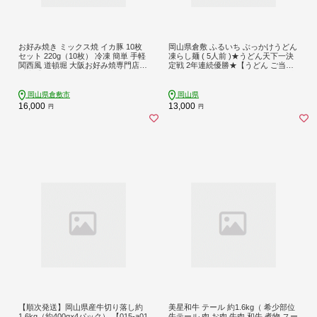
お好み焼き ミックス焼 イカ豚 10枚
岡山県倉敷 ふるいち ぶっかけうどん
セット 220g（10枚） 冷凍 簡単 手軽
凍らし麺 ( 5人前 )★うどん天下一決
関西風 道頓堀 大阪お好み焼専門店
定戦 2年連続優勝★【うどん ご当地
千房【お好み焼 粉もの 冷凍食品 岡
うどん 倉敷 饂飩 麺 めん 麺類 冷凍
山県 倉敷市 おすすめ 人気】
冷凍麺 冷凍食品 おすすめ 岡山県 】
岡山県倉敷市
岡山県
16,000
13,000
円
円
【順次発送】岡山県産牛切り落し約
美星和牛 テール 約1.6kg（ 希少部位
1.6kg（約400g×4パック） 【015-a01
牛テール 肉 お肉 牛肉 和牛 煮物 スー