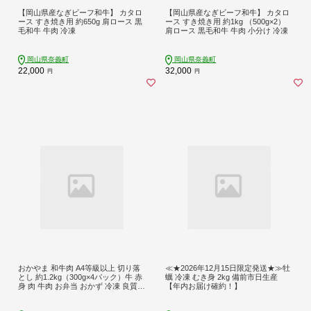
【岡山県産なぎビーフ和牛】 カタロ
【岡山県産なぎビーフ和牛】 カタロ
ース すき焼き用 約650g 肩ロース 黒
ース すき焼き用 約1kg （500g×2）
毛和牛 牛肉 冷凍
肩ロース 黒毛和牛 牛肉 小分け 冷凍
岡山県奈義町
岡山県奈義町
22,000
32,000
円
円
おかやま 和牛肉 A4等級以上 切り落
≪★2026年12月15日限定発送★≫牡
とし 約1.2kg（300g×4パック）牛 赤
蠣 冷凍 むき身 2kg 備前市日生産
身 肉 牛肉 お弁当 おかず 冷凍 良質
【年内お届け確約！】
とろける 霜降り 優秀 有名 美味しい
お得 肉じゃが カレー 牛丼 小分け