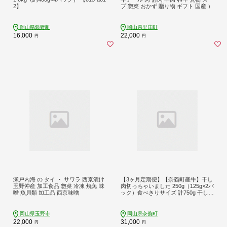
2】
プ 惣菜 おかず 贈り物 ギフト 国産 ）
岡山県鏡野町
岡山県里庄町
16,000
22,000
円
円
瀬戸内海 の タイ ・ サワラ 西京漬け
【3ヶ月定期便】【奈義町産牛】干し
玉野沖産 加工食品 惣菜 冷凍 焼魚 味
肉切っちゃいました 250g（125g×2パ
噌 魚貝類 加工品 西京味噌
ック）食べきりサイズ 計750g 干し肉
ビーフジャーキー 牛肉 牛 肉 お肉
岡山県玉野市
岡山県奈義町
22,000
31,000
円
円