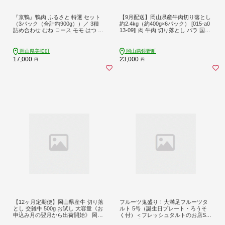
『京鴨』鴨肉 ふるさと 特選 セット
【9月配送】岡山県産牛肉切り落とし
（3パック（合計約900g））／ 3種
約2.4kg（約400g×6パック） [015-a0
詰め合わせ むね ロース モモ はつ 鴨
13-09]| 肉 牛肉 切り落とし バラ 国産
カモ 【配達不可：離島】
牛 冷凍 小分け 牛丼 すき焼き 岡山県
鏡野町
岡山県美咲町
岡山県鏡野町
17,000
23,000
円
円
【12ヶ月定期便】岡山県産牛 切り落
フルーツ鬼盛り！大満足フルーツタ
とし 交雑牛 500g お試し 大容量《お
ルト 5号（誕生日プレート・ろうそ
申込み月の翌月から出荷開始》 岡山
く付）＜フレッシュタルトのお店ST
県 笠岡市 肉 送料無料---kasaoka_zs
YLE＞【スイーツ タルト ケーキ フル