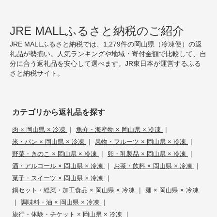
JRE MALLふるさと納税のご紹介
JRE MALLふるさと納税では、1,279件の岡山県（冷凍便）の返
礼品が勢揃い。人気ランキングや地域・寄付金額で比較して、自
分に合う返礼品を安心して選べます。JR東日本が運営するふる
さと納税サイト。
カテゴリから返礼品を探す
|
|
肉 × 岡山県 × 冷凍
魚介・海産物 × 岡山県 × 冷凍
|
|
米・パン × 岡山県 × 冷凍
果物・フルーツ × 岡山県 × 冷凍
|
|
野菜・きのこ × 岡山県 × 冷凍
卵・乳製品 × 岡山県 × 冷凍
|
|
酒・アルコール × 岡山県 × 冷凍
お茶・飲料 × 岡山県 × 冷凍
|
菓子・スイーツ × 岡山県 × 冷凍
|
鍋セット・総菜・加工食品 × 岡山県 × 冷凍
麺 × 岡山県 × 冷凍
|
|
調味料・油 × 岡山県 × 冷凍
|
旅行・体験・チケット × 岡山県 × 冷凍