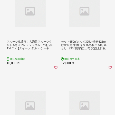
フルーツ鬼盛り！大満足フルーツタ
セット650g(カルビ325g+赤身325g)
ルト 5号＜フレッシュタルトのお店S
数量限定 牛肉 冷凍 黒毛和牛 切り落
TYLE＞【スイーツ タルト ケーキ フ
とし 《30日以内に出荷予定(土日祝除
ルーツ 誕生日ケーキ 果物 岡山県 岡
く)》 個別 取分け 小分け 個包装 赤身
山市 おすすめ デザート】
岡山県 笠岡市 牛 牛肉 和牛 焼肉 焼き
肉 小分けパック 325g 送料無料---223
岡山県岡山市
岡山県笠岡市
_f1205_30d_25_13000_6---
10,000
12,000
円
円