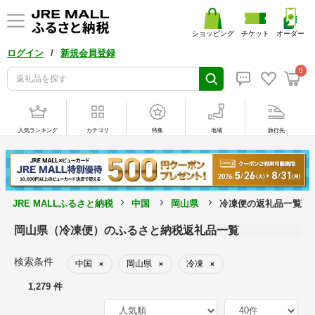
ショッピング
チケット
オーダー
/
ログイン
新規会員登録
0
人気ランキング
カテゴリ
特集
地域
旅行先
JRE MALLふるさと納税
中国
岡山県
冷凍便の返礼品一覧
岡山県（冷凍便）のふるさと納税返礼品一覧
検索条件
中国
岡山県
冷凍
×
×
×
1,279 件