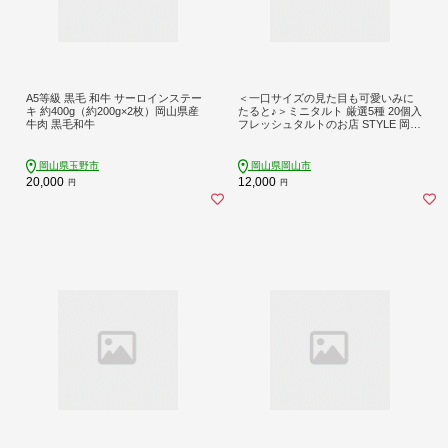
A5等級 黒毛 和牛 サーロインステー
＜一口サイズの見た目も可愛いみに
キ 約400g（約200g×2枚）岡山県産
たると♪＞ミニタルト 厳選5種 20個入
牛肉 黒毛和牛
フレッシュタルトのお店 STYLE 岡山
にあるタルト専門店 離島配送不可
岡山県玉野市
岡山県岡山市
20,000
12,000
円
円