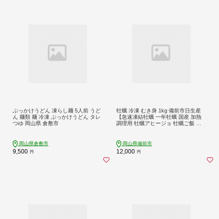
ぶっかけうどん 凍らし麺 5人前 うど
牡蠣 冷凍 むき身 1kg 備前市日生産
ん 麺類 麺 冷凍 ぶっかけうどん タレ
【急速凍結牡蠣 一年牡蠣 国産 加熱
つゆ 岡山県 倉敷市
調理用 牡蠣アヒージョ 牡蠣ご飯 カ
キフライ 海鮮鍋 全国牡蠣-1グランプ
リ豊洲2024 加熱部門初代グランプリ
受賞！ 】
岡山県倉敷市
岡山県備前市
9,500
12,000
円
円