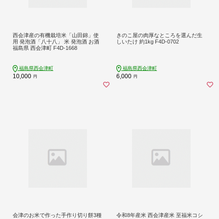
西会津産の有機栽培米「山田錦」使
きのこ屋の肉厚なところを選んだ生
用 発泡酒「八十八」 米 発泡酒 お酒
しいたけ 約1kg F4D-0702
福島県 西会津町 F4D-1668
福島県西会津町
福島県西会津町
10,000
6,000
円
円
会津のお米で作った手作り切り餅3種
令和8年産米 西会津産米 至福米コシ