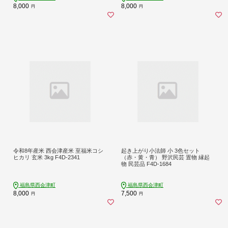
8,000
8,000
円
円
令和8年産米 西会津産米 至福米コシ
起き上がり小法師 小 3色セット
ヒカリ 玄米 3kg F4D-2341
（赤・黄・青） 野沢民芸 置物 縁起
物 民芸品 F4D-1684
福島県西会津町
福島県西会津町
8,000
7,500
円
円