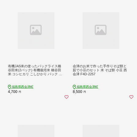
有機JAS米の使ったパックライス橋
会津のお米で作った手作りそば餅と
谷田米(2パック) 有機栽培米 橋谷田
茹で小豆のセット 米 そば餅 小豆 西
米 コシヒカリ こしひかり パック ご
会津 F4D-2257
はん ご飯 備蓄 防災 非常食 食品 F4D
-1686
福島県西会津町
福島県西会津町
4,700
8,500
円
円