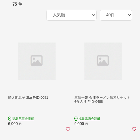
75 件
麟太朗みそ 2kg F4D-0081
三味一帯 会津ラーメン味巡りセット
6食入り F4D-0488
福島県西会津町
福島県西会津町
6,000
9,000
円
円