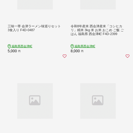
三味一帯 会津ラーメン味巡りセット
令和8年産米 西会津産米「コシヒカ
3食入り F4D-0487
リ」精米 3kg 米 お米 おこめ ご飯 ご
はん 福島県 西会津町 F4D-2399
福島県西会津町
福島県西会津町
5,000
8,000
円
円