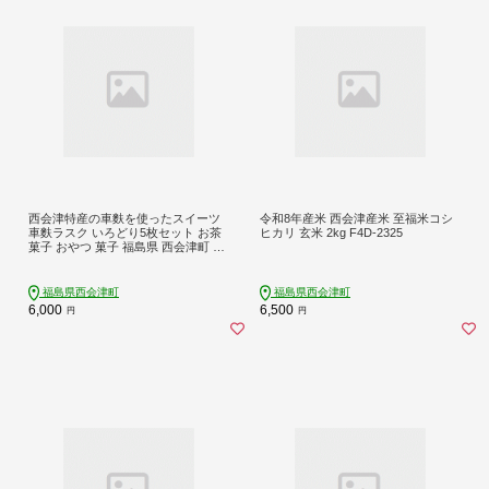
西会津特産の車麩を使ったスイーツ
令和8年産米 西会津産米 至福米コシ
車麩ラスク いろどり5枚セット お茶
ヒカリ 玄米 2kg F4D-2325
菓子 おやつ 菓子 福島県 西会津町 食
品 F4D-2181
福島県西会津町
福島県西会津町
6,000
6,500
円
円