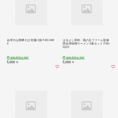
会津大山寒晒そば 乾麺 2袋 F4D-048
はるよし和粋・風の丘ファーム監修
4
西会津味噌ラーメン 5食セット F4D-
0223
福島県西会津町
福島県西会津町
5,000
5,000
円
円