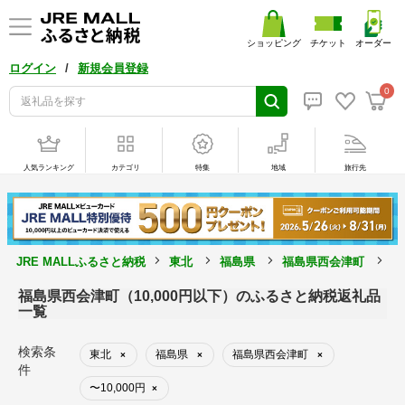
ショッピング
チケット
オーダー
/
ログイン
新規会員登録
0
人気ランキング
カテゴリ
特集
地域
旅行先
JRE MALLふるさと納税
東北
福島県
福島県西会津町
1
福島県西会津町（10,000円以下）のふるさと納税返礼品
一覧
検索条
東北
福島県
福島県西会津町
×
×
×
件
〜10,000円
×