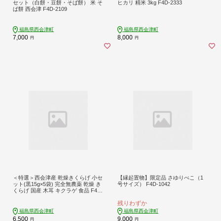
セット（白餅・豆餅・そば餅） 米 そ
ヒカリ 精米 3kg F4D-2333
ば餅 西会津 F4D-2109
福島県西会津町
福島県西会津町
7,000
8,000
円
円
＜特選＞西会津産 乾燥きくらげ 小セ
【縁起置物】限定品 さゆりべこ（1
ット(黒15g×5袋) 完全無農薬 乾燥 き
号サイズ） F4D-1042
くらげ 国産 木耳 キクラゲ 食品 F4D-
2259
残りわずか
福島県西会津町
福島県西会津町
6,500
9,000
円
円