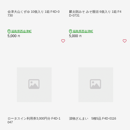
会津大山くずゆ 10個入り 1箱 F4D-0
麟太朗みそ みそ饅頭 6個入り 1箱 F4
730
D-0731
福島県西会津町
福島県西会津町
5,000
5,000
円
円
ロータスイン利用券3,000円分 F4D-1
漬物ざんまい 5種5品 F4D-0116
047