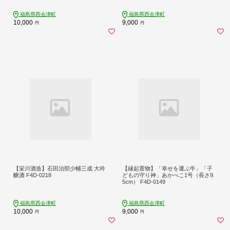
福島県西会津町
福島県西会津町
10,000
9,000
円
円
【栄川酒造】石田治部少輔三成 大吟
【縁起置物】「幸せを運ぶ牛」「子
醸酒 F4D-0218
どもの守り神」あかべこ1号（長さ9.
5cm） F4D-0149
福島県西会津町
福島県西会津町
10,000
9,000
円
円