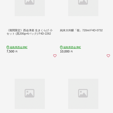
《期間限定》西会津産 生きくらげ 小
純米大吟醸「嶺」720ml F4D-0732
セット (黒200g×4パック) F4D-2262
福島県西会津町
福島県西会津町
7,500
10,000
円
円