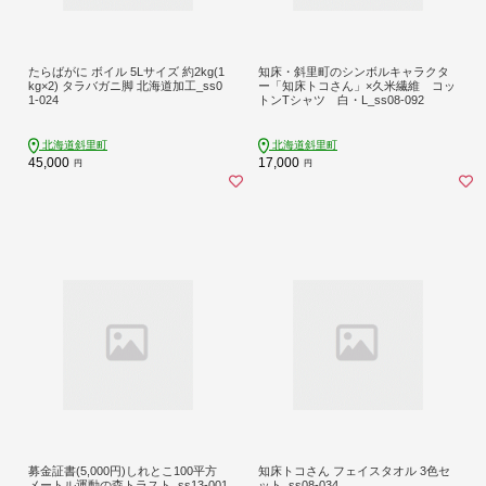
たらばがに ボイル 5Lサイズ 約2kg(1
知床・斜里町のシンボルキャラクタ
kg×2) タラバガニ脚 北海道加工_ss0
ー「知床トコさん」×久米繊維 コッ
1-024
トンTシャツ 白・L_ss08-092
北海道斜里町
北海道斜里町
45,000
17,000
円
円
募金証書(5,000円)しれとこ100平方
知床トコさん フェイスタオル 3色セ
メートル運動の森トラスト_ss13-001
ット_ss08-034