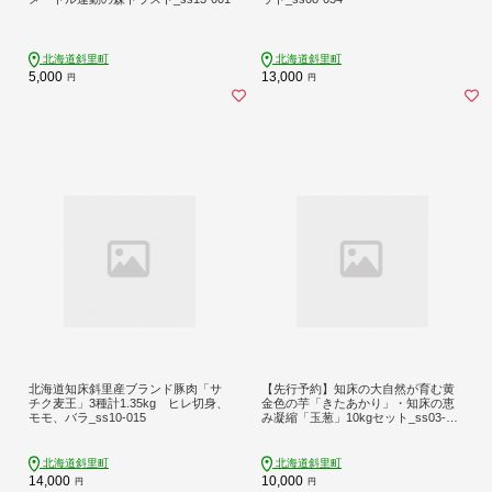
北海道斜里町
北海道斜里町
5,000
13,000
円
円
北海道知床斜里産ブランド豚肉「サ
【先行予約】知床の大自然が育む黄
チク麦王」3種計1.35kg ヒレ切身、
金色の芋「きたあかり」・知床の恵
モモ、バラ_ss10-015
み凝縮「玉葱」10kgセット_ss03-00
9
北海道斜里町
北海道斜里町
14,000
10,000
円
円