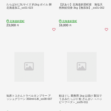
たらばがに5Lサイズ 約1kg ボイル 脚
【訳あり】北海道斜里町産 無塩天
北海道加工_ss01-023
然秋鮭切身 3kg【無添加】_ss01-002
北海道斜里町
北海道斜里町
23,000
16,000
円
円
知床トコさんトラベルタンブラー ア
鮭ほぐし 業務用 1kg 山漬け 製法で
ッシュグリーン 350ml×1本_ss08-007
うまみたっぷり 鮭 ざんまい ＜ハッ
ピーフーズ＞_ss05-011