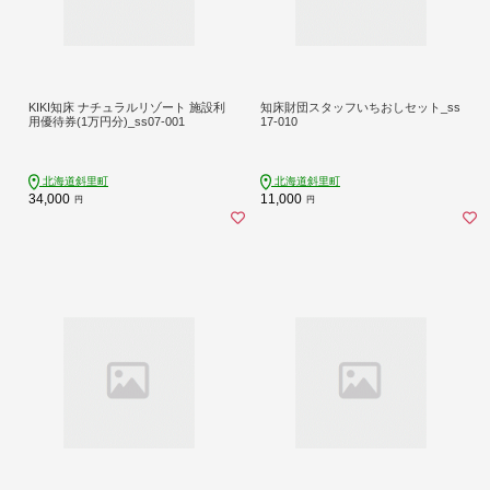
KIKI知床 ナチュラルリゾート 施設利
知床財団スタッフいちおしセット_ss
用優待券(1万円分)_ss07-001
17-010
北海道斜里町
北海道斜里町
34,000
11,000
円
円