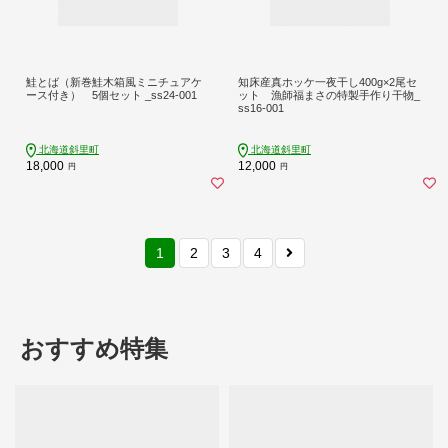
鮭とば（新巻鮭木箱風ミニチュアケ
知床産真ホッケ一夜干し400g×2尾セ
ース付き） 5個セット _ss24-001
ット 漁師福まさの特製手作り干物_
ss16-001
北海道斜里町
北海道斜里町
18,000
12,000
円
円
1
2
3
4
おすすめ特集