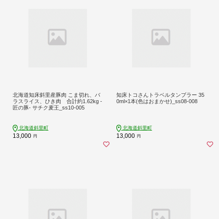
北海道知床斜里産豚肉 こま切れ、バ
知床トコさんトラベルタンブラー 35
ラスライス、ひき肉 合計約1.62kg -
0ml×1本(色はおまかせ)_ss08-008
匠の豚- サチク麦王_ss10-005
北海道斜里町
北海道斜里町
13,000
13,000
円
円