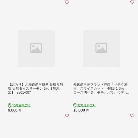
【訳あり】北海道斜里町産 骨取り無
知床斜里産ブランド豚肉「サチク麦
塩 天然ダイスサーモン 1kg【無添
王」スライスカット 4種計1.8kg
加】_ss01-007
ロース切り身、モモ、バラ、ウデ_ss
10-017
北海道斜里町
北海道斜里町
9,000
16,000
円
円