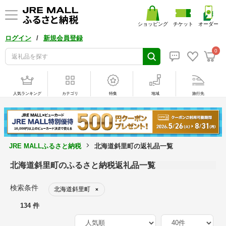
ショッピング
チケット
オーダー
/
ログイン
新規会員登録
0
人気ランキング
カテゴリ
特集
地域
旅行先
JRE MALLふるさと納税
北海道斜里町の返礼品一覧
北海道斜里町のふるさと納税返礼品一覧
検索条件
北海道斜里町
×
134 件