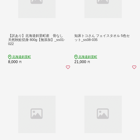
【訳あり】北海道斜里町産 骨なし
知床トコさん フェイスタオル 5色セ
天然秋鮭切身 800g【無添加】_ss01-
ット_ss08-035
022
北海道斜里町
北海道斜里町
8,000
21,000
円
円