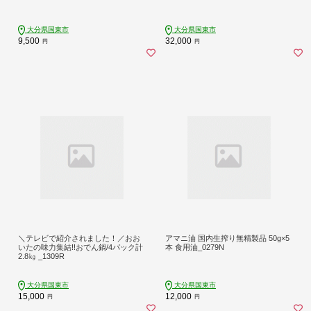
大分県国東市
大分県国東市
9,500
32,000
円
円
＼テレビで紹介されました！／おお
アマニ油 国内生搾り無精製品 50g×5
いたの味力集結!!おでん鍋/4パック計
本 食用油_0279N
2.8㎏ _1309R
大分県国東市
大分県国東市
15,000
12,000
円
円