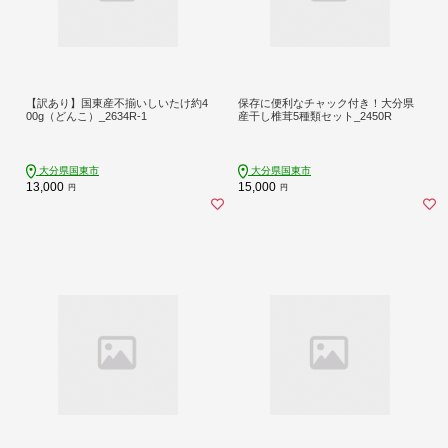
【訳あり】国東産不揃いしいたけ約4
保存に便利なチャック付き！大分県
00g（どんこ）_2634R-1
産干し椎茸5種類セット_2450R
大分県国東市
大分県国東市
13,000
15,000
円
円