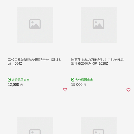
二代目礼治味噌の4種詰合せ（計３k
国東生まれの万能だし！これぞ極み
g）_084Z
出汁※20包み×3P_1028Z
大分県国東市
大分県国東市
12,000
15,000
円
円