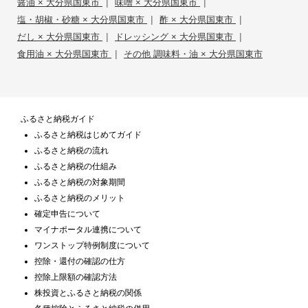
|
|
醤油 × 大分県国東市
味噌 × 大分県国東市
|
|
塩・胡椒・砂糖 × 大分県国東市
酢 × 大分県国東市
|
|
だし × 大分県国東市
ドレッシング × 大分県国東市
|
食用油 × 大分県国東市
その他 調味料・油 × 大分県国東市
ふるさと納税ガイド
ふるさと納税はじめてガイド
ふるさと納税の流れ
ふるさと納税の仕組み
ふるさと納税の対象期間
ふるさと納税のメリット
確定申告について
マイナポータル連携について
ワンストップ特例制度について
控除・還付の確認の仕方
控除上限額の確認方法
株投資とふるさと納税の関係