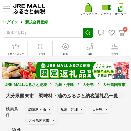
ショッピング
チケット
オーダー
/
ログイン
新規会員登録
0
人気ランキング
カテゴリ
特集
地域
旅行先
JRE MALLふるさと納税
九州・沖縄
大分県
大分県国東市
大分県国東市 調味料・油のふるさと納税返礼品一覧
検索条
調味料・油
九州・沖縄
大分県
×
×
×
件
大分県国東市
×
60 件