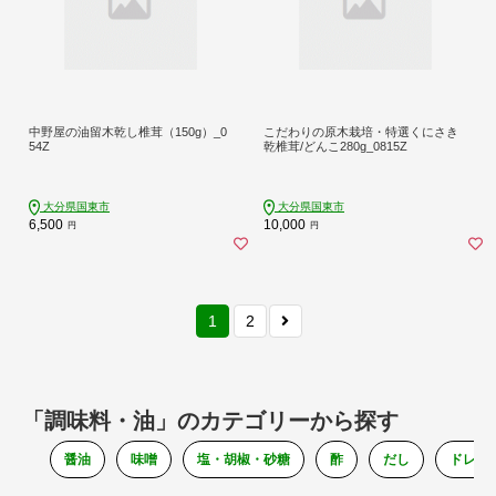
中野屋の油留木乾し椎茸（150g）_0
こだわりの原木栽培・特選くにさき
54Z
乾椎茸/どんこ280g_0815Z
大分県国東市
大分県国東市
6,500
10,000
円
円
1
2
「調味料・油」のカテゴリーから探す
醤油
味噌
塩・胡椒・砂糖
酢
だし
ドレッ