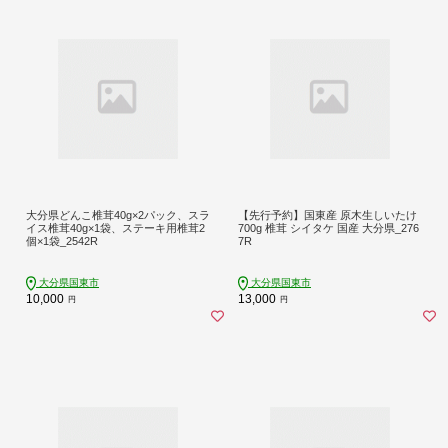
大分県どんこ椎茸40g×2パック、スラ
【先行予約】国東産 原木生しいたけ
イス椎茸40g×1袋、ステーキ用椎茸2
700g 椎茸 シイタケ 国産 大分県_276
個×1袋_2542R
7R
大分県国東市
大分県国東市
10,000
13,000
円
円