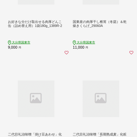
お好きな分だけ取出せる肉厚どんこ
国東産の肉厚干し椎茸（冬菇）＆乾
缶（詰め替え用）1袋180g_1389R-2
燥きくらげ_29060A
大分県国東市
大分県国東市
9,000
11,000
円
円
二代目礼治味噌「掛け豆あわせ」化
二代目礼治味噌「長期熟成麦」化粧