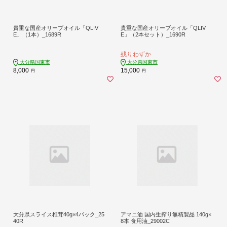
貴重な国産オリーブオイル「QLIV
貴重な国産オリーブオイル「QLIV
E」（1本）_1689R
E」（2本セット）_1690R
残りわずか
大分県国東市
大分県国東市
8,000
15,000
円
円
大分県スライス椎茸40g×4パック_25
アマニ油 国内生搾り無精製品 140g×
40R
8本 食用油_29002C