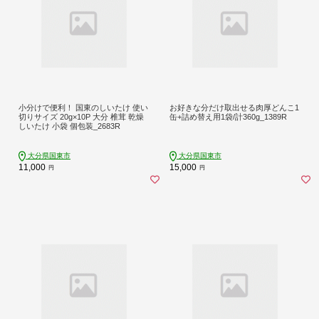
小分けで便利！ 国東のしいたけ 使い
お好きな分だけ取出せる肉厚どんこ1
切りサイズ 20g×10P 大分 椎茸 乾燥
缶+詰め替え用1袋/計360g_1389R
しいたけ 小袋 個包装_2683R
大分県国東市
大分県国東市
11,000
15,000
円
円