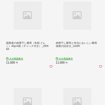
国東産の肉厚干し椎茸（冬菇 どん
肉厚干し椎茸と本当においしい椎茸
こ）40g×6袋（チャック付き）_2905
佃煮の詰合せ_1165R
8A
大分県国東市
大分県国東市
11,000
11,000
円
円