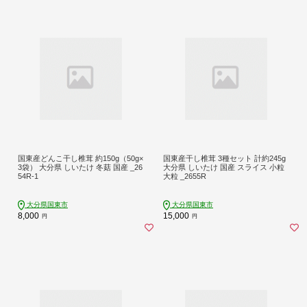
国東産どんこ干し椎茸 約150g（50g×
国東産干し椎茸 3種セット 計約245g
3袋） 大分県 しいたけ 冬菇 国産 _26
大分県 しいたけ 国産 スライス 小粒
54R-1
大粒 _2655R
大分県国東市
大分県国東市
8,000
15,000
円
円