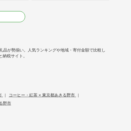
る
の返礼品が勢揃い。人気ランキングや地域・寄付金額で比較し
と納税サイト。
市
|
コーヒー・紅茶 × 東京都あきる野市
|
きる野市