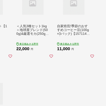
ト【1
＜人気3種セット1kg
自家焙煎!季節のおす
＞地球屋ブレンド(50
すめコーヒー豆(100g
0g)&厳選モカ(250g)&
×3パック)【157114
マンデリン(250g)【1
5】
551075】
東京都あきる野市
東京都あきる野市
22,000
11,000
円
円