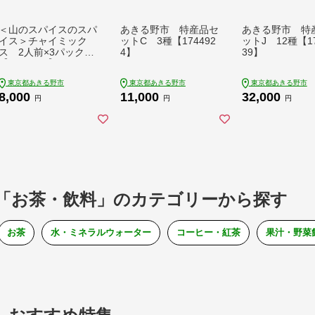
＜山のスパイスのスパ
あきる野市 特産品セ
あきる野市 特
イス＞チャイミック
ットC 3種【174492
ットJ 12種【17
ス 2人前×3パック
4】
39】
【1609122】
東京都あきる野市
東京都あきる野市
東京都あきる野市
8,000
11,000
32,000
円
円
円
「お茶・飲料」のカテゴリーから探す
お茶
水・ミネラルウォーター
コーヒー・紅茶
果汁・野菜