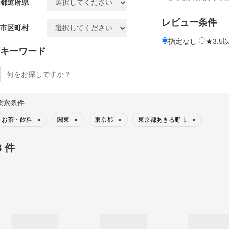
都道府県
レビュー条件
市区町村
指定なし
★3.5
キーワード
検索条件
お茶・飲料
関東
東京都
東京都あきる野市
×
×
×
×
8 件