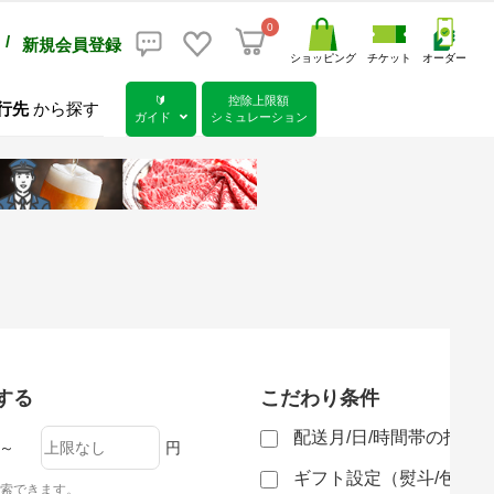
0
/
新規会員登録
ショッピング
チケット
オーダー
🔰
控除上限額
行先
から探す
ガイド
シミュレーション
する
こだわり条件
配送月/日/時間帯の指定
～
円
ギフト設定（熨斗/包装
索できます。