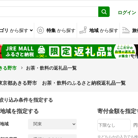
ログイン
ゴリ
から探す
特集
から探す
地域
から探す
旅
きる野市
お茶・飲料の返礼品一覧
東京都あきる野市 お茶・飲料のふるさと納税返礼品一覧
絞り込み条件を指定する
地域を指定する
寄付金額を指定
地域
円
※どちらかの入力でも検