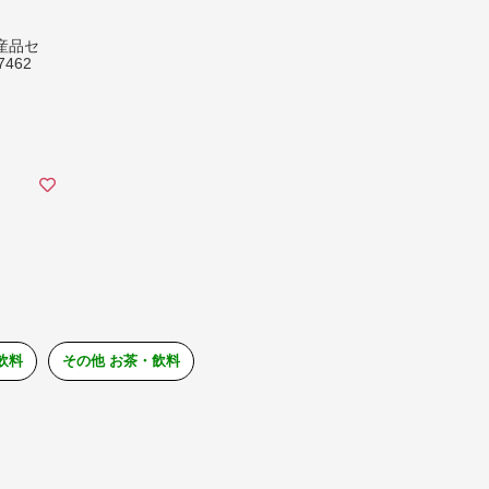
産品セ
462
飲料
その他 お茶・飲料