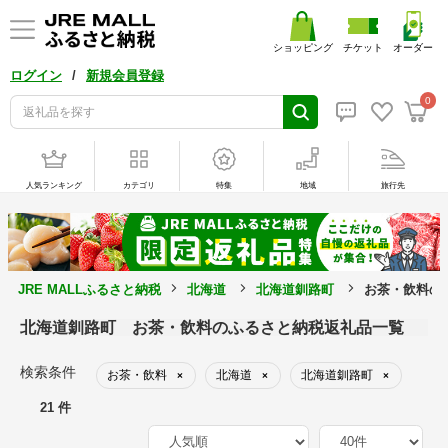
ショッピング
チケット
オーダー
/
ログイン
新規会員登録
0
人気ランキング
カテゴリ
特集
地域
旅行先
JRE MALLふるさと納税
北海道
北海道釧路町
お茶・飲料の
北海道釧路町 お茶・飲料のふるさと納税返礼品一覧
検索条件
お茶・飲料
北海道
北海道釧路町
×
×
×
21 件