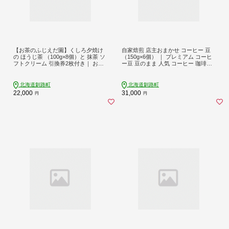
【お茶のふじえだ園】くしろ夕焼け
自家焙煎 店主おまかせ コーヒー 豆
の ほうじ茶 （100g×8個）と 抹茶 ソ
（150g×6個） ｜ プレミアム コーヒ
フトクリーム 引換券2枚付き｜ お食
ー豆 豆のまま 人気 コーヒー 珈琲豆
事券 食事券 チケット 体験 体験型 お
ベンデドール 珈琲 自家焙煎 北海道
茶 スイーツ 北海道 釧路町 釧路超 特
釧路町 釧路超 特産品 br07
産品 br10
北海道釧路町
北海道釧路町
22,000
31,000
円
円