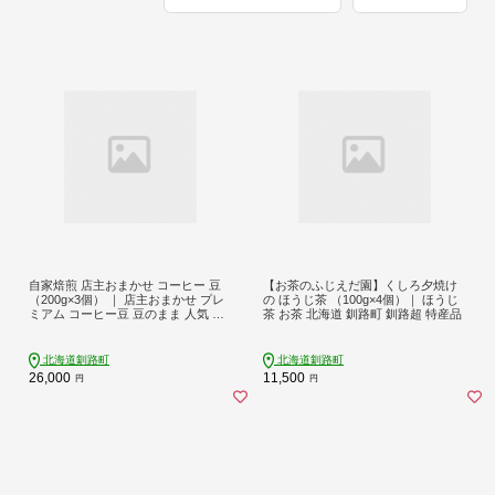
自家焙煎 店主おまかせ コーヒー 豆
【お茶のふじえだ園】くしろ夕焼け
（200g×3個） ｜ 店主おまかせ プレ
の ほうじ茶 （100g×4個）｜ ほうじ
ミアム コーヒー豆 豆のまま 人気 コ
茶 お茶 北海道 釧路町 釧路超 特産品
ーヒー 珈琲豆 ベンデドール 珈琲 自
家焙煎 北海道 釧路町 釧路超 特産品
br07
北海道釧路町
北海道釧路町
26,000
11,500
円
円