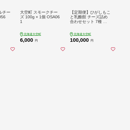
ルチー
大空町 スモークチー
【定期便】ひがしもこ
56
ズ 100g × 1個 OSA06
と乳酪館 チーズ詰め
1
合わせセット 7種 全4
回（※旧チーズオール
スターズ） OSA065
北海道大空町
北海道大空町
6,000
100,000
円
円