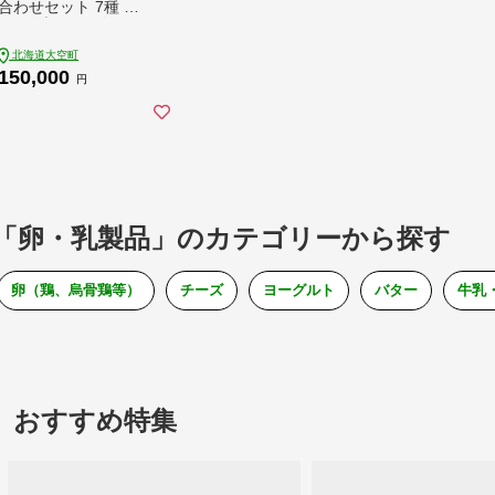
合わせセット 7種 全6
回（※旧チーズオール
スターズ） OSA067
北海道大空町
150,000
円
「卵・乳製品」のカテゴリーから探す
卵（鶏、烏骨鶏等）
チーズ
ヨーグルト
バター
牛乳
おすすめ特集