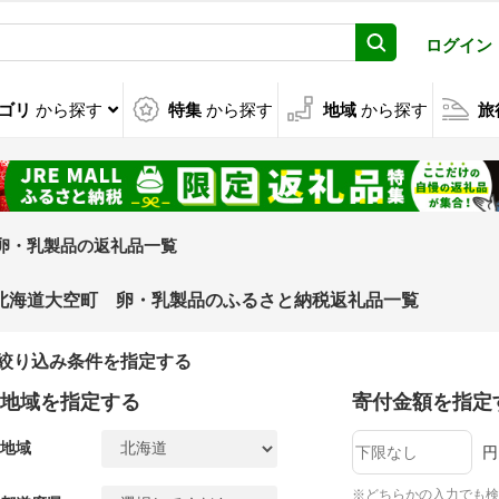
ログイン
ゴリ
から探す
特集
から探す
地域
から探す
旅
卵・乳製品の返礼品一覧
北海道大空町 卵・乳製品のふるさと納税返礼品一覧
絞り込み条件を指定する
地域を指定する
寄付金額を指定
地域
円
※どちらかの入力でも検