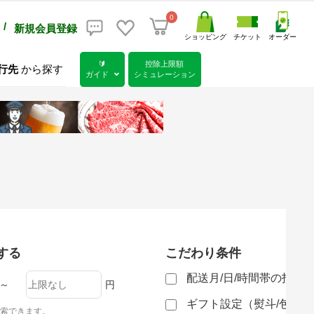
0
/
新規会員登録
ショッピング
チケット
オーダー
🔰
控除上限額
行先
から探す
ガイド
シミュレーション
する
こだわり条件
配送月/日/時間帯の指定
～
円
ギフト設定（熨斗/包装
索できます。