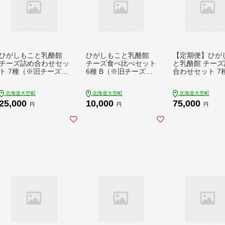
ひがしもこと乳酪館
ひがしもこと乳酪館
【定期便】ひが
チーズ詰め合わせセッ
チーズ食べ比べセット
と乳酪館 チーズ
ト 7種（※旧チーズオ
6種 B（※旧チーズオ
合わせセット 7種
ールスターズ） OSA0
ールスターズお試しセ
回（※旧チーズ
07
ット） OSA006
スターズ） OSA
北海道大空町
北海道大空町
北海道大空町
25,000
10,000
75,000
円
円
円