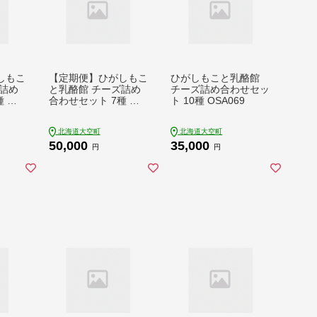
しもこ
【定期便】ひがしもこ
ひがしもこと乳酪館
詰め
と乳酪館 チーズ詰め
チーズ詰め合わせセッ
 全3
合わせセット 7種 全2
ト 10種 OSA069
オール
回（※旧チーズオール
024
スターズ） OSA023
北海道大空町
北海道大空町
50,000
35,000
円
円