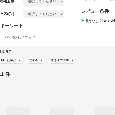
都道府県
レビュー条件
市区町村
指定なし
★3.5
キーワード
検索条件
卵・乳製品
北海道
北海道大空町
×
×
×
11 件