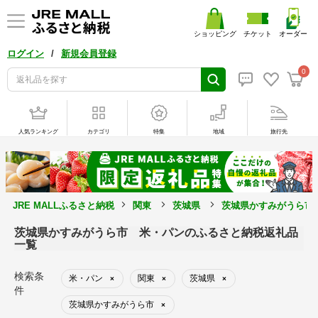
ショッピング
チケット
オーダー
/
ログイン
新規会員登録
0
人気ランキング
カテゴリ
特集
地域
旅行先
JRE MALLふるさと納税
関東
茨城県
茨城県かすみがうら市
茨城県かすみがうら市 米・パンのふるさと納税返礼品
一覧
検索条
米・パン
関東
茨城県
×
×
×
件
茨城県かすみがうら市
×