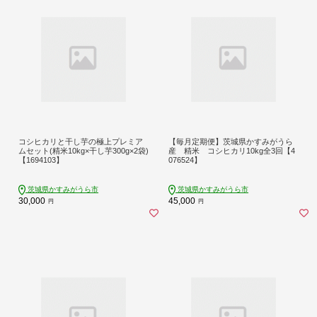
コシヒカリと干し芋の極上プレミア
【毎月定期便】茨城県かすみがうら
ムセット(精米10kg×干し芋300g×2袋)
産 精米 コシヒカリ10kg全3回【4
【1694103】
076524】
茨城県かすみがうら市
茨城県かすみがうら市
30,000
45,000
円
円