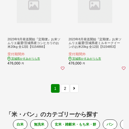
2023年9月発送開始『定期便』お米ソ
2023年8月発送開始『定期便』お米ソ
ムリエ厳選!茨城県産コシヒカリのお
ムリエ厳選!茨城県産ミルキークイー
米20kg 全12回【5154866】
ンのお米20kg 全12回【5154853】
受付期間外
受付期間外
茨城県かすみがうら市
茨城県かすみがうら市
476,000
476,000
円
円
1
2
「米・パン」のカテゴリーから探す
白米
無洗米
玄米・雑穀米・もち米・餅
パン
そ