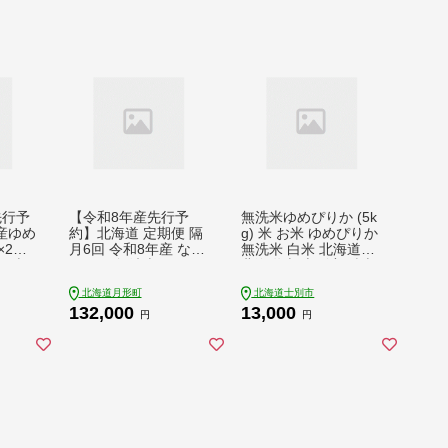
先行予
【令和8年産先行予
無洗米ゆめぴりか (5k
産ゆめ
約】北海道 定期便 隔
g) 米 お米 ゆめぴりか
×2袋)
月6回 令和8年産 なな
無洗米 白米 北海道産
 お米
つぼし 無洗米 5kg×2
北海道米 士別産 精米
袋 特A 米 白米 ご飯
ごはん 産地直送 窒素
北海道月形町
北海道士別市
お米 ごはん 国産 ブラ
置換包装 【産直の谷
132,000
13,000
ンド米 時短 便利 常温
農園】【B7093】
円
円
お取り寄せ 産地直送
送料無料 月形