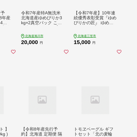
行予
令和7年産特A無洗米
【令和7年産】10年連
8年産
北海道産ゆめぴりか3
続優秀表彰受賞『ゆめ
×4袋
kg×2真空パック こめ
ぴりかの匠』 ゆめぴ
 米 白
お米 精米_00404【配
りか(5kg)【410010
はん
送不可地域：離島・沖
3】
北海道旭川市
北海道三笠市
 おに
縄】【1154943】
20,000
15,000
温 お
円
円
送 送
ト 】
【令和8年産先行予
トモヱベーグル ギフ
kg )
約】北海道 定期便 隔
トセット「北の麦輪