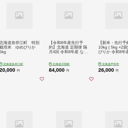
北海道奈井江町 特別
【令和8年産先行予
【新米・先行予
栽培米 ゆめぴりか
約】北海道 定期便 隔
10kg ( 5kg ×2
5kg
月4回 令和8年産 なな
ぴりか 令和8年産
つぼし 5kg×2袋 特A
次発送 ] 北海道 
精米 米 白米 ご飯 お
026年 8年 芦別R
北海道奈井江町
北海道月形町
北海道芦別市
米 ごはん 国産 北海道
農家直送 精米 白
20,000
84,000
26,000
産 ブランド米 おにぎ
米 10キロ 最高級
円
円
円
り ふっくら 常温 お取
ランク 特A 美
り寄せ 産地直送 R8年
予約受付中 甘み
産 送料無料
芦別応援米