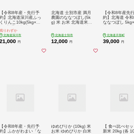
【令和8年産・先行予
北海道 士別市産 満月
【令和8年産先
約】北海道深川産ふっ
農園のななつぼし(5k
約】北海道 令和
くりんこ10kg(5kg×2
g) 米 お米 北海道米
ななつぼし 5kg
袋)(普通精米) 新米 お
ななつぼし 5kg 白米
計20kg 特A 精米
残りわずか
米【1296662】
ごはん コメ こめ 満月
米 ご飯 お米 ご
北海道深川市
北海道士別市
北海道月形町
米【満月農園】【B71
国産 ブランド米
21,000
12,000
39,000
07】
ぎり ふっくら 常
円
円
円
取り寄せ 産地直
料無料 月形
【令和8年産・先行予
ゆめぴりか (10kg) 米
【 食べ比べセッ
約】ふかがわまい「な
お米 ゆめぴりか 白米
新米 20kg (各 10