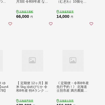
つぼ
月3回 令和8年産 なな
（むぎわ）10個セッ
Aラン
つぼし 無洗米 5kg×2
ト」【33000101】
順次発
袋 特A 米 白米 ご飯
北海道月形町
北海道恵庭市
2026
お米 ごはん 国産 ブラ
66,000
14,000
 米 お
ンド米 時短 便利 常温
円
円
農家直
お取り寄せ 産地直送
高評価
送料無料 月形
べ 芦
米 ゆ
【 定期便 12ヶ月】新
《 定期便・令和8年産
sun4
米 5kg ゆめぴりか 令
先行予約！》 北海道
R7B】
和8年産 特Aランク [
士別市産 満月農園の
先行予約 毎月お届け ]
ななつぼし(5kg×12
北海道 芦別 2026年 8
回・計60kg)【2026年
北海道芦別市
北海道士別市
年 芦別RICE 農家直送
11月以降順次発送】