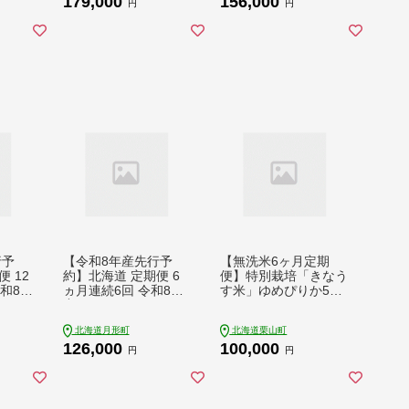
179,000
156,000
精米 白米 お米 5キロ
米 お米 定期便 北海道
円
円
定期 12回 最高級 特A
米 北海道産 ななつぼ
予約受付中 産直 芦別
し 白米 ごはん コメ
応援米
こめ 満月米 【満月農
園】【F7062-2611】
行予
【令和8年産先行予
【無洗米6ヶ月定期
 12
約】北海道 定期便 6
便】特別栽培「きなう
令和8年
ヵ月連続6回 令和8年
す米」ゆめぴりか5kg
g×1
産 ななつぼし 5kg×2
×6回 K002
白米
袋 特A 精米 米 白米
北海道月形町
北海道栗山町
 国産
ご飯 お米 ごはん 国産
126,000
100,000
理 ギ
北海道産 ブランド米
円
円
り寄せ
おにぎり ふっくら 常
料
温 お取り寄せ 産地直
送 R8年産