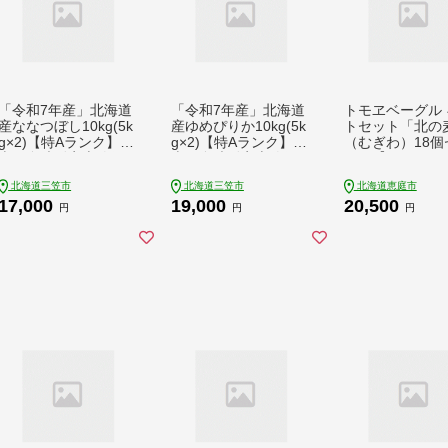
「令和7年産」北海道
「令和7年産」北海道
トモヱベーグル 
産ななつぼし10kg(5k
産ゆめぴりか10kg(5k
トセット「北の
g×2)【特Aランク】
g×2)【特Aランク】
（むぎわ）18個
米・食味鑑定士監修＜
米・食味鑑定士監修＜
ト」【3300020
最短翌日発送＞【160
最短翌日発送＞【160
北海道三笠市
北海道三笠市
北海道恵庭市
6018】
6120】
17,000
19,000
20,500
円
円
円