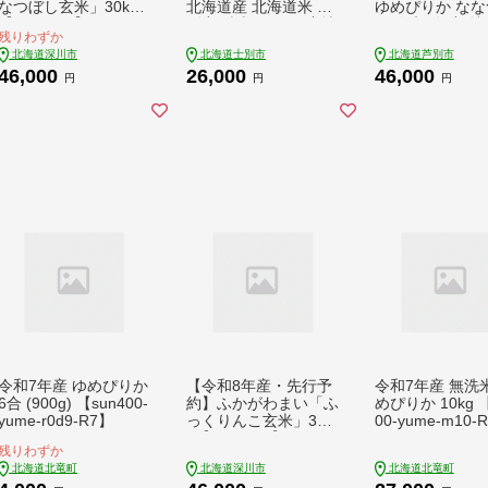
なつぼし玄米」30kg
北海道産 北海道米 士
ゆめぴりか なな
【1351270】
別産 精米 ごはん 産地
し 令和8年産 特
残りわずか
直送 窒素置換包装
ク [ 先行予約 
北海道深川市
北海道士別市
北海道芦別市
【産直の谷農園】【C
送 ] 北海道 芦別 
46,000
26,000
46,000
7078】
年 8年 精米 白米
円
円
円
米 20キロ特A 
送 予約受付中 
美味しい 食べ比
別応援米
令和7年産 ゆめぴりか
【令和8年産・先行予
令和7年産 無洗
6合 (900g) 【sun400-
約】ふかがわまい「ふ
めぴりか 10kg 【
yume-r0d9-R7】
っくりんこ玄米」30k
00-yume-m10-
g【1351269】
残りわずか
北海道北竜町
北海道深川市
北海道北竜町