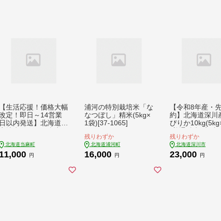
【生活応援！価格大幅
浦河の特別栽培米「な
【令和8年産・
改定！即日～14営業
なつぼし」精米(5kg×
約】北海道深川
日以内発送】北海道
1袋)[37-1065]
ぴりか10kg(5kg
産地直送！ＪＡ当麻
(普通精米) 新米
残りわずか
残りわずか
特Ａななつぼし無洗
【1296658】
北海道当麻町
北海道浦河町
北海道深川市
米 令和7年産 5kg
11,000
16,000
23,000
円
円
円