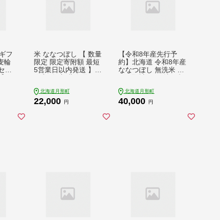
ギフ
米 ななつぼし 【 数量
【令和8年産先行予
麦輪
限定 限定寄附額 最短
約】北海道 令和8年産
セッ
5営業日以内発送 】
ななつぼし 無洗米 5k
2】
令和7年産 北海道 月
g×4袋 計20kg 特A 米
形町産 10kg (5kg×2
白米 ご飯 お米 ごはん
北海道月形町
北海道月形町
袋） 無洗米 お米 こめ
国産 ブランド米 時短
22,000
40,000
コメ おこめ 最短配送
便利 常温 お取り寄せ
円
円
特A 北海道産 北海道
産地直送 農家直送 送
米
料無料 月形