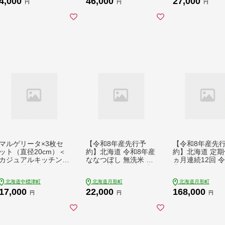
4,000
46,000
27,000
円
円
円
マルゲリータ×3枚セ
【令和8年産先行予
【令和8年産先
ット（直径20cm）＜
約】北海道 令和8年産
約】北海道 定期便
カジュアルキッチンピ
ななつぼし 無洗米 5k
ヵ月連続12回 
エトラ 中標津町の小
g×2袋 計10kg 特A 米
産 ゆめぴりか 5k
麦粉とチーズで焼き上
白米 ご飯 お米 ごはん
袋 特A 精米 米 
北海道中標津町
北海道月形町
北海道月形町
げた、本格石窯ピッツ
国産 ブランド米 時短
ご飯 お米 ごはん
17,000
22,000
168,000
ァ＞【5600502】
便利 常温 お取り寄せ
ブランド米 肉料
円
円
円
産地直送 農家直送 送
フト 常温 お取
料無料 月形
産地直送 送料無