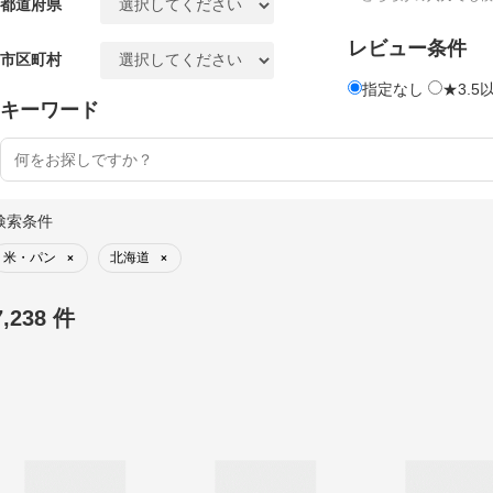
都道府県
レビュー条件
市区町村
指定なし
★3.5
キーワード
検索条件
米・パン
北海道
×
×
7,238 件