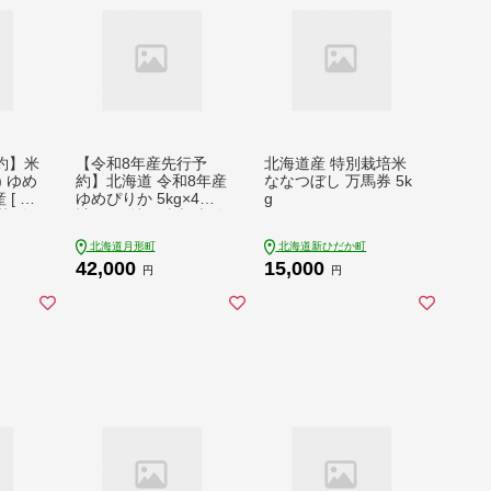
約】米
【令和8年産先行予
北海道産 特別栽培米
袋) ゆめ
約】北海道 令和8年産
ななつぼし 万馬券 5k
 [ 順
ゆめぴりか 5kg×4袋
g
芦別 2
計20kg 特A 精米 米 白
ICE
米 ご飯 お米 ごはん
北海道月形町
北海道新ひだか町
米 お
国産 ブランド米 肉料
42,000
15,000
 特A
理 ギフト 常温 お取り
円
円
味しい
寄せ 産地直送 送料無
 粘り
料