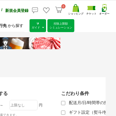
0
/
新規会員登録
ショッピング
チケット
オーダー
🔰
控除上限額
行先
から探す
ガイド
シミュレーション
する
こだわり条件
配送月/日/時間帯の指定
～
円
ギフト設定（熨斗/包装
索できます。