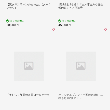
【訳あり】ラパンのもったいないパ
1泊2食付2名様！「志木市立八ケ岳自
ンセット
然の家」ペア宿泊券
埼玉県志木市
埼玉県志木市
10,000
45,000
円
円
「美むら」和栗焼き栗ロールケーキ
オリジナルブレンド十五穀米2個＋二
種もち麦2個セット