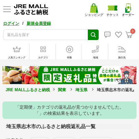
ショッピング
チケット
オーダー
/
ログイン
新規会員登録
0
人気ランキング
カテゴリ
特集
地域
旅行先
JRE MALLふるさと納税
関東
埼玉県
埼玉県志木市の返礼品
「定期便」カテゴリの返礼品が見つかりませんでした。
「」の検索結果を表示しています。
埼玉県志木市のふるさと納税返礼品一覧