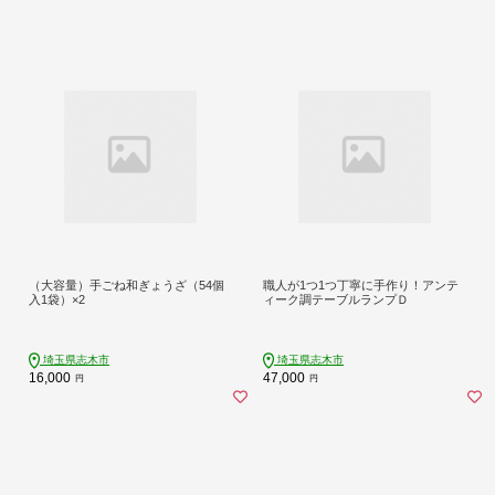
（大容量）手ごね和ぎょうざ（54個
職人が1つ1つ丁寧に手作り！アンテ
入1袋）×2
ィーク調テーブルランプＤ
埼玉県志木市
埼玉県志木市
16,000
47,000
円
円