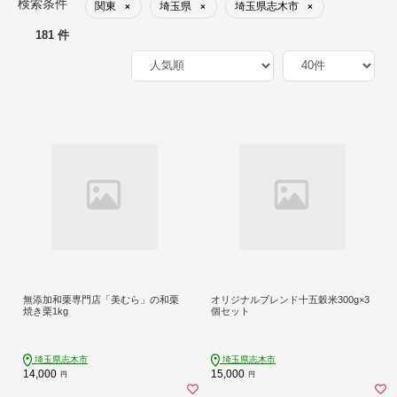
検索条件
関東
埼玉県
埼玉県志木市
×
×
×
181 件
無添加和栗専門店「美むら」の和栗
オリジナルブレンド十五穀米300g×3
焼き栗1kg
個セット
埼玉県志木市
埼玉県志木市
14,000
15,000
円
円