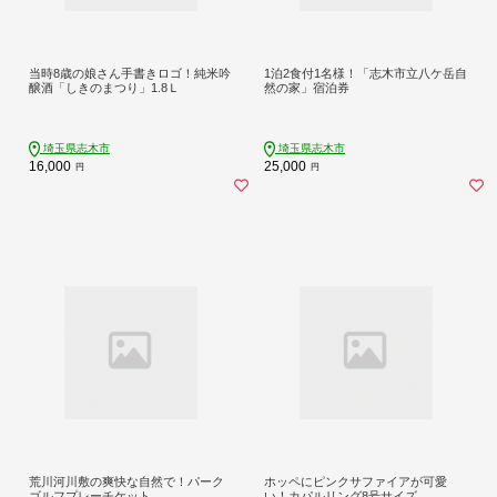
当時8歳の娘さん手書きロゴ！純米吟
1泊2食付1名様！「志木市立八ケ岳自
醸酒「しきのまつり」1.8Ｌ
然の家」宿泊券
埼玉県志木市
埼玉県志木市
16,000
25,000
円
円
荒川河川敷の爽快な自然で！パーク
ホッペにピンクサファイアが可愛
ゴルフプレーチケット
い！カパルリング8号サイズ