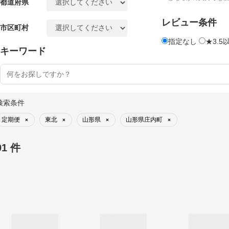
都道府県
レビュー条件
市区町村
指定なし
★3.5
キーワード
検索条件
定期便
東北
山形県
山形県庄内町
×
×
×
×
91 件