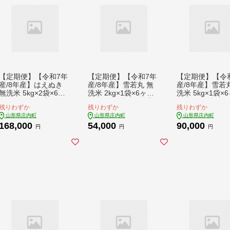
【定期便】【令和7年
【定期便】【令和7年
【定期便】【令
産/8年産】はえぬき
産/8年産】雪若丸 無
産/8年産】雪若
無洗米 5kg×2袋×6ヶ
洗米 2kg×1袋×6ヶ月
洗米 5kg×1袋×
月 毎月 10kg 山形県
毎月 2kg 特A評価 山
毎月 5kg 特A評
残りわずか
残りわずか
残りわずか
庄内町産 余目産 庄内
形県産 山形米 ブラン
形県産 山形米 
山形県庄内町
山形県庄内町
山形県庄内町
米 ブランド米 米 コシ
ド米 米 お米の定期便
ド米 米 お米の
168,000
54,000
90,000
ヒカリの原点、亀の尾
粒立ち しっかり食感
粒立ち しっかり
円
円
円
発祥の地 お米の定期
粘り 控えめ 硬め 食べ
粘り 控えめ 硬め
便 甘み 粘り バランス
応え抜群 ごはん【9月
応え抜群 ごはん
の良い ごはん 家庭用
中旬発送】
中旬発送】
【9月中旬発送】