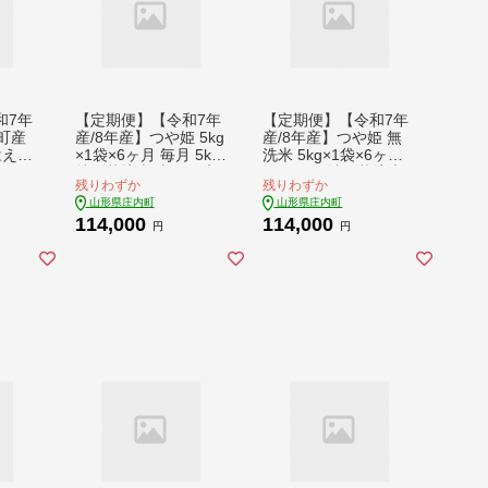
和7年
【定期便】【令和7年
【定期便】【令和7年
内町産
産/8年産】つや姫 5kg
産/8年産】つや姫 無
はえぬ
×1袋×6ヶ月 毎月 5kg
洗米 5kg×1袋×6ヶ月
月 1
特別栽培米 山形県庄
毎月 5kg 特別栽培米
残りわずか
残りわずか
比べ
内町産 余目産 庄内米
山形県庄内町産 余目
山形県庄内町
山形県庄内町
ラン
ブランド米 米 コシヒ
産 庄内米 ブランド米
114,000
114,000
ム【9
カリの原点、亀の尾発
米 コシヒカリの原
円
円
祥の地 お米の定期便
点、亀の尾発祥の地
ごはん 粘り 甘み 香り
お米の定期便 ごはん
粒が大きい【9月下旬
粘り 甘み 香り 粒が大
発送】
きい【9月下旬発送】