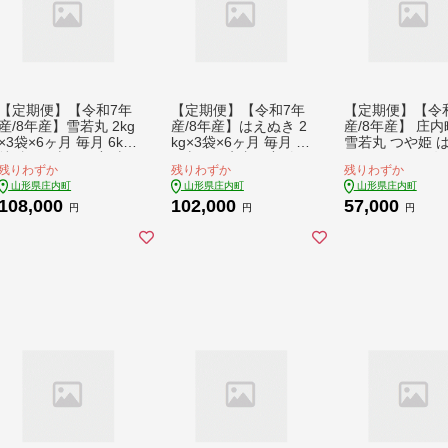
【定期便】【令和7年
【定期便】【令和7年
【定期便】【令
産/8年産】雪若丸 2kg
産/8年産】はえぬき 2
産/8年産】 庄
×3袋×6ヶ月 毎月 6kg
kg×3袋×6ヶ月 毎月 6k
雪若丸 つや姫 
特A評価 山形県産 山
g 山形県庄内町産 余
き 5kg×3ヶ月 毎
残りわずか
残りわずか
残りわずか
形米 ブランド米 米 お
目産 庄内米 ブランド
種 計15kg 食べ
山形県庄内町
山形県庄内町
山形県庄内町
米の定期便 粒立ち し
米 米 コシヒカリの原
金賞受賞農家 ブ
108,000
102,000
57,000
っかり食感 粘り 控え
点、亀の尾発祥の地
ド米 吉祥ファー
円
円
円
め 硬め 食べ応え抜群
お米の定期便 甘み 粘
月中旬発送】
ごはん【9月中旬発
り バランスの良い ご
送】
はん お弁当 家庭用
【9月中旬発送】