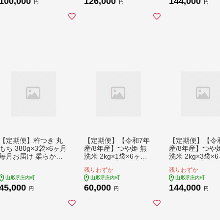
100,000
126,000
144,000
舗酒蔵 日本酒 ほろ酔
ジで2分 レンチン 時
レンジで2分 レ
円
円
円
い 2本セット【9月中
短 簡単調理 ローリン
時短 簡単調理 
旬発送】
グストック【9月中旬
ングストック【
発送】
旬発送】
【定期便】杵つき 丸
【定期便】【令和7年
【定期便】【令
もち 380g×3袋×6ヶ月
産/8年産】つや姫 無
産/8年産】つや
毎月お届け 柔らかく
洗米 2kg×1袋×6ヶ月
洗米 2kg×3袋×
よく伸びる でわのも
毎月 2kg 特別栽培米
毎月 6kg 特別
残りわずか
残りわずか
ち100％ 特別栽培米
山形県庄内町産 余目
山形県庄内町産 
山形県庄内町
山形県庄内町
山形県庄内町
使用 個包装 山形県庄
産 庄内米 ブランド米
産 庄内米 ブラ
45,000
60,000
144,000
内町産 焼き餅 お雑煮
米 コシヒカリの原
米 コシヒカリの
円
円
円
おしるこ 丸餅 もち お
点、亀の尾発祥の地
点、亀の尾発祥
餅 餅 小さめ 梅木もち
お米の定期便 ごはん
お米の定期便 ご
屋【9月中旬発送】
粘り 甘み 香り 粒が大
粘り 甘み 香り 
きい【9月下旬発送】
きい【9月下旬