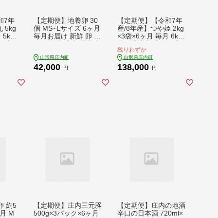
和7年
【定期便】地養卵 30
【定期便】【令和7年
 5kg
個 MS~Lサイズ 6ヶ月
産/8年産】つや姫 2kg
 5kg
毎月お届け 新鮮 卵 た
×3袋×6ヶ月 毎月 6kg
産 山
まご 鶏卵 生卵 地養卵
特別栽培米 山形県庄
残りわずか
米 お
赤たまご スズキのた
内町産 余目産 庄内米
山形県庄内町
山形県庄内町
ち し
まご【9月中旬発送】
ブランド米 米 コシヒ
42,000
138,000
 控え
カリの原点、亀の尾発
円
円
え抜群
祥の地 お米の定期便
旬発
ごはん 粘り 甘み 香り
粒が大きい【9月下旬
発送】
 約5
【定期便】庄内三元豚
【定期便】庄内の地酒
ヶ月 M
500g×3パック×6ヶ月
辛口の日本酒 720ml×