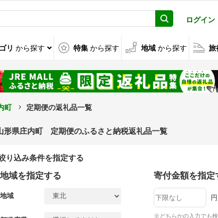
ログイン
ゴリ
から探す
特集
から探す
地域
から探す
旅
内町
定期便の返礼品一覧
山形県庄内町 定期便のふるさと納税返礼品一覧
絞り込み条件を指定する
地域を指定する
寄付金額を指定
地域
円
※どちらかの入力でも検