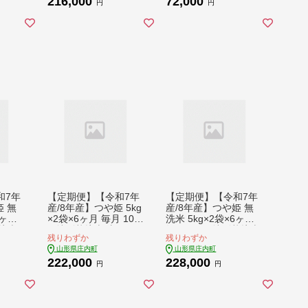
216,000
72,000
ンチン
レンジで2分 レンチン
郷土料理 家庭料理 ご
円
円
ローリ
時短 簡単調理 ローリ
当地 冷蔵 マルハチ
9月中
ングストック【9月中
【9月中旬発送】
旬発送】
和7年
【定期便】【令和7年
【定期便】【令和7年
姫 無
産/8年産】つや姫 5kg
産/8年産】つや姫 無
6ヶ月
×2袋×6ヶ月 毎月 10k
洗米 5kg×2袋×6ヶ月
栽培米
g 特別栽培米 山形県
毎月 10kg 特別栽培米
残りわずか
残りわずか
余目
庄内町産 余目産 庄内
山形県庄内町産 余目
山形県庄内町
山形県庄内町
ンド米
米 ブランド米 米 コシ
産 庄内米 ブランド米
222,000
228,000
原
ヒカリの原点、亀の尾
米 コシヒカリの原
円
円
の地
発祥の地 お米の定期
点、亀の尾発祥の地
はん
便 ごはん 粘り 甘み
お米の定期便 ごはん
粒が大
香り 粒が大きい【9月
粘り 甘み 香り 粒が大
発送】
下旬発送】
きい【9月下旬発送】