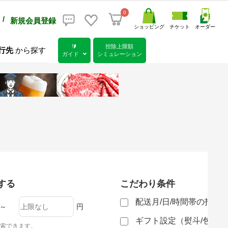
0
/
新規会員登録
ショッピング
チケット
オーダー
🔰
控除上限額
行先
から探す
ガイド
シミュレーション
する
こだわり条件
配送月/日/時間帯の指定
～
円
ギフト設定（熨斗/包装
索できます。