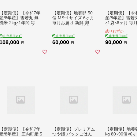
【定期便】【令和7年
【定期便】地養卵 50
【定期便】【令
産/8年産】雪若丸 無
個 MS~Lサイズ 6ヶ月
産/8年産】雪若丸
洗米 2kg×1年間 毎月
毎月お届け 新鮮 卵 た
×1袋×6ヶ月 毎月
お届け 特A評価 山形
まご 鶏卵 生卵 地養卵
特A評価 山形県
残りわずか
県産 山形米 ブランド
赤たまご スズキのた
形米 ブランド米 
山形県庄内町
山形県庄内町
山形県庄内町
米 米 お米の定期便 粒
まご【9月中旬発送】
米の定期便 粒立
108,000
60,000
90,000
立ち しっかり食感 食
っかり食感 粘り
円
円
円
べ応え抜群 粘り 控え
め 硬め 食べ応
め 硬め ごはん【9月
ごはん【9月中
中旬発送】
送】
【定期便】【令和7年
【定期便】プレミアム
【定期便】地養卵
産/8年産】 庄内町産 5
つや姫 パックごはん
kg 80~90個×6