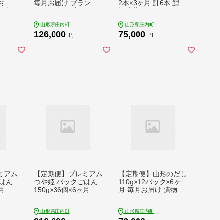
お届
毎月お届け ブランド
2本×3ヶ月 計6本 鯉川
ご 鶏
豚 三元豚 国産 しゃぶ
酒造蔵元 おすすめセ
赤たま
しゃぶ 焼肉 ロース 高
ット 1725年創業（享
山形県庄内町
山形県庄内町
ご【9
級 BBQ バーベキュー
保10年） 老舗酒蔵 日
126,000
75,000
ぶた肉 豚肉 豚 食べ比
本酒 辛口【9月中旬発
円
円
べ パック セット 冷凍
送】
【9月中旬発送】
ミアム
【定期便】プレミアム
【定期便】山形のだし
はん
つや姫 パックごはん
110g×12パック×6ヶ
月 毎
150g×36個×6ヶ月 毎
月 毎月お届け 漬物 夏
培米
月お届け 特別栽培米
野菜 シャキシャキ食
保存
山形県庄内町産 保存
感 お手軽 簡単 ご飯の
山形県庄内町
山形県庄内町
防災
食 非常食 備蓄 防災
お供 おかず 山形名物