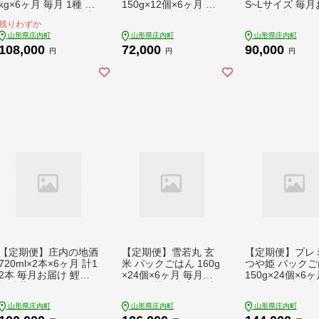
kg×6ヶ月 毎月 1種 計
150g×12個×6ヶ月 毎
S~Lサイズ 毎月
30kg 食べ比べ 雪若丸
月お届け 特別栽培米
け 新鮮 卵 たま
残りわずか
つや姫 はえぬき ゆう
山形県庄内町産 保存
卵 生卵 地養卵 
山形県庄内町
山形県庄内町
山形県庄内町
だい21 ひとめぼれ サ
食 非常食 備蓄 防災
ご スズキのたま
108,000
72,000
90,000
サニシキ 金賞受賞農
レンジで2分 レンチン
月中旬発送】
円
円
円
家 ブランド米 吉祥フ
時短 簡単調理 ローリ
ァーム【9月中旬発
ングストック【9月中
送】
旬発送】
【定期便】庄内の地酒
【定期便】雪若丸 玄
【定期便】プレ
720ml×2本×6ヶ月 計1
米 パックごはん 160g
つや姫 パックご
2本 毎月お届け 鯉川
×24個×6ヶ月 毎月お
150g×24個×6ヶ
酒造蔵元 おすすめほ
届け 有機黒米入り 山
月お届け 特別栽
ろ酔いセット 1725年
形県庄内町産 保存食
山形県庄内町産 
山形県庄内町
山形県庄内町
山形県庄内町
創業（享保10年） 老
非常食 備蓄 防災 レン
食 非常食 備蓄 