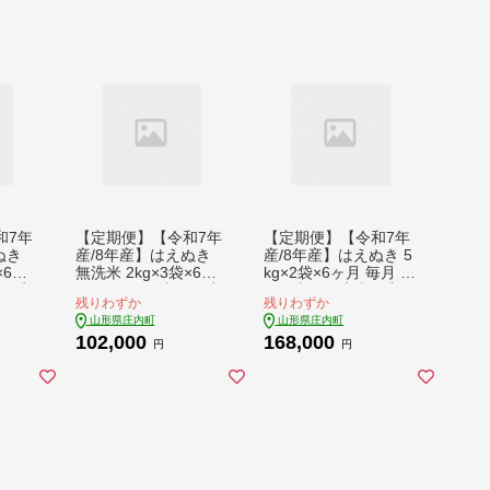
和7年
【定期便】【令和7年
【定期便】【令和7年
ぬき
産/8年産】はえぬき
産/8年産】はえぬき 5
×6ヶ
無洗米 2kg×3袋×6ヶ
kg×2袋×6ヶ月 毎月 1
形県庄
月 毎月 6kg 山形県庄
0kg 山形県庄内町産
残りわずか
残りわずか
庄内米
内町産 余目産 庄内米
余目産 庄内米 ブラン
山形県庄内町
山形県庄内町
コシヒ
ブランド米 米 コシヒ
ド米 米 コシヒカリの
102,000
168,000
の尾発
カリの原点、亀の尾発
原点、亀の尾発祥の地
円
円
期便
祥の地 お米の定期便
お米の定期便 甘み 粘
ンスの
甘み 粘り バランスの
り バランスの良い ご
庭用
良い ごはん 家庭用
はん お弁当 家庭用
】
【9月中旬発送】
【9月中旬発送】