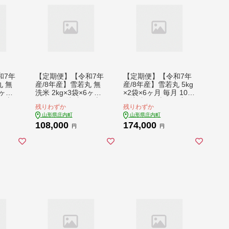
和7年
【定期便】【令和7年
【定期便】【令和7年
丸 無
産/8年産】雪若丸 無
産/8年産】雪若丸 5kg
6ヶ月
洗米 2kg×3袋×6ヶ月
×2袋×6ヶ月 毎月 10k
価 山
毎月 6kg 特A評価 山
g 特A評価 山形県産
残りわずか
残りわずか
ブラン
形県産 山形米 ブラン
山形米 ブランド米 米
山形県庄内町
山形県庄内町
定期便
ド米 米 お米の定期便
お米の定期便 粒立ち
108,000
174,000
食感
粒立ち しっかり食感
しっかり食感 粘り 控
円
円
 食べ
粘り 控えめ 硬め 食べ
えめ 硬め 食べ応え抜
【9月
応え抜群 ごはん【9月
群 ごはん【9月中旬発
中旬発送】
送】