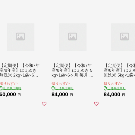
【定期便】【令和7年
【定期便】【令和7年
【定期便】【令
産/8年産】はえぬき
産/8年産】はえぬき 5
産/8年産】はえ
無洗米 2kg×1袋×6ヶ
kg×1袋×6ヶ月 毎月 5k
無洗米 5kg×1袋
月 毎月2kg 特別栽培
g 山形県庄内町産 余
月 毎月 5kg 山
残りわずか
残りわずか
残りわずか
米 山形県庄内町産 余
目産 庄内米 ブランド
内町産 余目産 
山形県庄内町
山形県庄内町
山形県庄内町
目産 庄内米 ブランド
米 米 コシヒカリの原
ブランド米 米 
60,000
84,000
84,000
米 米 コシヒカリの原
点、亀の尾発祥の地
カリの原点、亀
円
円
円
点、亀の尾発祥の地
お米の定期便 甘み 粘
祥の地 お米の定
お米の定期便 甘み 粘
り バランスの良い ご
甘み 粘り バラ
り バランスの良い ご
はん お弁当 家庭用
良い ごはん 家
はん【9月中旬発送】
【9月中旬発送】
【9月中旬発送