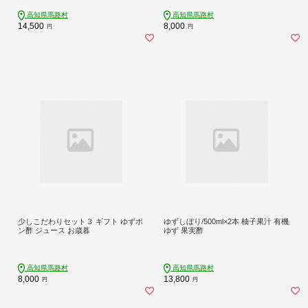
高知県馬路村
高知県馬路村
14,500
8,000
円
円
少しこだわりセット３ ギフト ゆずポ
ゆずしぼり/500ml×2本 柚子果汁 有機
ン酢 ジュース お歳暮
ゆず 果実酢
高知県馬路村
高知県馬路村
8,000
13,800
円
円