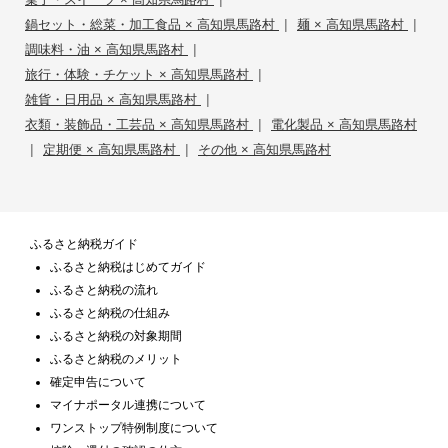
|
|
鍋セット・総菜・加工食品 × 高知県馬路村
麺 × 高知県馬路村
|
調味料・油 × 高知県馬路村
|
旅行・体験・チケット × 高知県馬路村
|
雑貨・日用品 × 高知県馬路村
|
衣類・装飾品・工芸品 × 高知県馬路村
電化製品 × 高知県馬路村
|
|
定期便 × 高知県馬路村
その他 × 高知県馬路村
ふるさと納税ガイド
ふるさと納税はじめてガイド
ふるさと納税の流れ
ふるさと納税の仕組み
ふるさと納税の対象期間
ふるさと納税のメリット
確定申告について
マイナポータル連携について
ワンストップ特例制度について