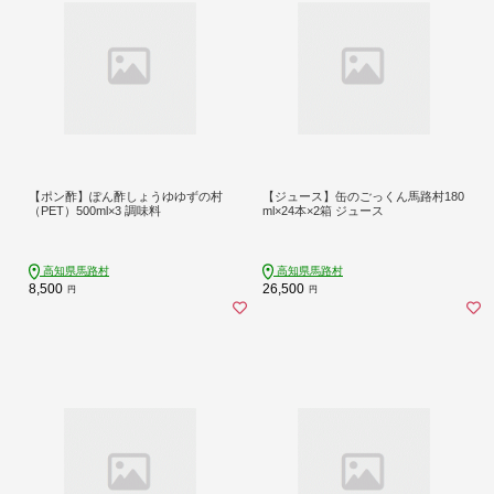
【ポン酢】ぽん酢しょうゆゆずの村
【ジュース】缶のごっくん馬路村180
（PET）500ml×3 調味料
ml×24本×2箱 ジュース
高知県馬路村
高知県馬路村
8,500
26,500
円
円