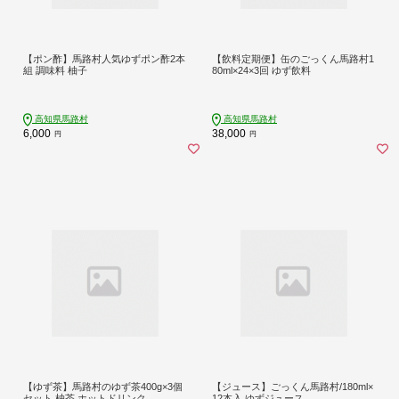
【ポン酢】馬路村人気ゆずポン酢2本
【飲料定期便】缶のごっくん馬路村1
組 調味料 柚子
80ml×24×3回 ゆず飲料
高知県馬路村
高知県馬路村
6,000
38,000
円
円
【ゆず茶】馬路村のゆず茶400g×3個
【ジュース】ごっくん馬路村/180ml×
セット 柚茶 ホットドリンク
12本入 ゆずジュース