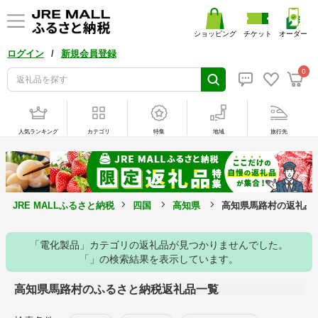
ショッピング
チケット
オーダー
/
ログイン
新規会員登録
0
人気ランキング
カテゴリ
特集
地域
旅行先
JRE MALLふるさと納税
四国
高知県
高知県馬路村の返礼品
「電化製品」カテゴリの返礼品が見つかりませんでした。
「」の検索結果を表示しています。
高知県馬路村のふるさと納税返礼品一覧