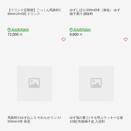
【ドリンク定期便】ごっくん馬路村1
ゆずしぼり/200ml3本（無塩） ゆず
80ml×24×6回 ドリンク
柚子果汁 調味料
高知県馬路村
高知県馬路村
72,000
9,800
円
円
馬路村のゆずおふろ やわらかリンス/
ゆず湯の素 [ツキを呼ぶラッキーな湯
550ml×3本 保湿
10袋] 乾燥柚子皮 入浴剤