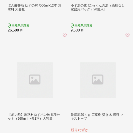
ぽん酢醤油 ゆずの村 /500ml×12本 調
ゆず湯の素 [ごっくんの湯（絵柄なし
味料 大容量
家庭用パック）20袋入]
高知県馬路村
高知県馬路村
26,500
9,500
円
円
【ポン酢】馬路村ゆずポン酢５種セ
乾燥薪20ｋｇ 広葉樹 焚き木 燃料 マ
ット（360ｍｌ×各1本）大容量
キストーブ
残りわずか