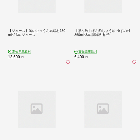
【ジュース】缶のごっくん馬路村180
【ぽん酢】ぽん酢しょうゆ ゆずの村
ml×24本 ジュース
360ml×3本 調味料 柚子
高知県馬路村
高知県馬路村
13,500
6,400
円
円