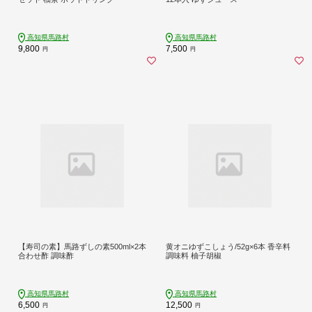
高知県馬路村
高知県馬路村
9,800
7,500
円
円
【寿司の素】馬路ずしの素500ml×2本
黄オニゆずこしょう/52g×6本 香辛料
合わせ酢 調味酢
調味料 柚子胡椒
高知県馬路村
高知県馬路村
6,500
12,500
円
円