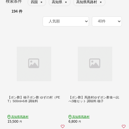
検索条件
四国
高知県
高知県馬路村
×
×
×
194 件
【ポン酢】柚子ポン酢 ゆずの村（PE
【ポン酢】馬路村ゆずポン酢食べ比
T）500ml×6本 調味料
べ3種セット 調味料 柚子
高知県馬路村
高知県馬路村
15,500
6,800
円
円