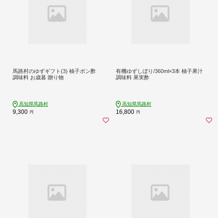
馬路村のゆずギフト(3) 柚子ポン酢
有機ゆずしぼり/360ml×3本 柚子果汁
調味料 お歳暮 贈り物
調味料 果実酢
高知県馬路村
高知県馬路村
9,300
16,800
円
円