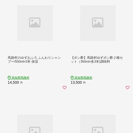
馬路村のゆずおふろ ふんわりシャン
【ポン酢】馬路村ゆずポン酢２種セ
プー/550ml×3本 保湿
ット（360ml×各3本)調味料
高知県馬路村
高知県馬路村
14,500
13,500
円
円