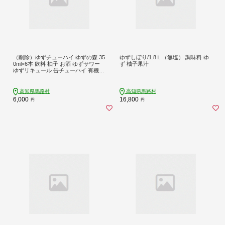
（削除）ゆずチューハイ ゆずの森 35
ゆずしぼり/1.8Ｌ（無塩） 調味料 ゆ
0ml×6本 飲料 柚子 お酒 ゆずサワー
ず 柚子果汁
ゆずリキュール 缶チューハイ 有機
無添加 ギフト お中元 お歳暮 母の日
父の日 贈答用 のし 産地直送 高知県
馬路村 【694】
高知県馬路村
高知県馬路村
6,000
16,800
円
円