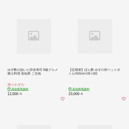
ゆず酢の効いた田舎寿司 B級グルメ
【定期便】ぽん酢 ゆずの村ペットボ
郷土料理 高知県 ご当地
トル/500ml×3本×3回
残りわずか
高知県馬路村
高知県馬路村
12,000
23,000
円
円