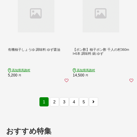
有機柚子しょうゆ 調味料 ゆず醤油
【ポン酢】柚子ポン酢 千人の村360m
l×6本 調味料 鍋 ゆず
高知県馬路村
高知県馬路村
5,200
14,500
円
円
1
2
3
4
5
おすすめ特集