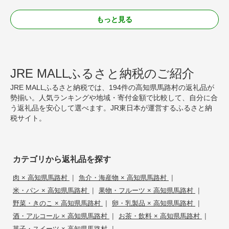
もっと見る
JRE MALLふるさと納税のご紹介
JRE MALLふるさと納税では、194件の高知県馬路村の返礼品が
勢揃い。人気ランキングや地域・寄付金額で比較して、自分に合
う返礼品を安心して選べます。JR東日本が運営するふるさと納
税サイト。
カテゴリから返礼品を探す
|
|
肉 × 高知県馬路村
魚介・海産物 × 高知県馬路村
|
|
米・パン × 高知県馬路村
果物・フルーツ × 高知県馬路村
|
|
野菜・きのこ × 高知県馬路村
卵・乳製品 × 高知県馬路村
|
|
酒・アルコール × 高知県馬路村
お茶・飲料 × 高知県馬路村
|
菓子・スイーツ × 高知県馬路村