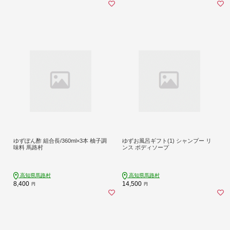
ゆずぽん酢 組合長/360ml×3本 柚子調
ゆずお風呂ギフト(1) シャンプー リ
味料 馬路村
ンス ボディソープ
高知県馬路村
高知県馬路村
8,400
14,500
円
円