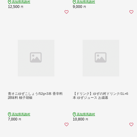
高知県馬路村
高知県馬路村
12,500
9,000
円
円
青オニゆずこしょう/52g×3本 香辛料
【ドリンク】ゆずの村ドリンク/1L×6
調味料 柚子胡椒
本 ゆずジュース お歳暮
高知県馬路村
高知県馬路村
7,000
10,800
円
円