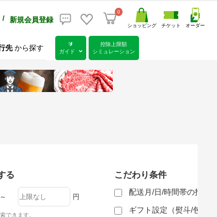
0
/
新規会員登録
ショッピング
チケット
オーダー
🔰
控除上限額
行先
から探す
ガイド
シミュレーション
する
こだわり条件
配送月/日/時間帯の指定
～
円
ギフト設定（熨斗/包装
索できます。