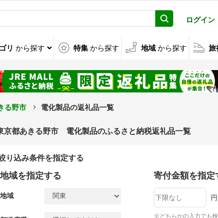
ログイン
ゴリ
から探す
特集
から探す
地域
から探す
旅
きる野市
電化製品の返礼品一覧
東京都あきる野市 電化製品のふるさと納税返礼品一覧
絞り込み条件を指定する
地域を指定する
寄付金額を指定
地域
円
※どちらかの入力でも検