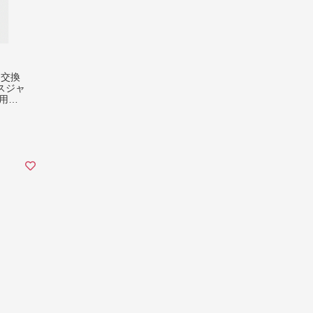
イヤ交換
スジャ
用品