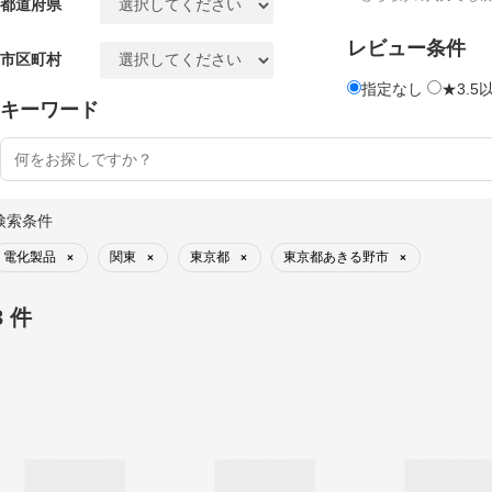
都道府県
レビュー条件
市区町村
指定なし
★3.5
キーワード
検索条件
電化製品
関東
東京都
東京都あきる野市
×
×
×
×
3 件