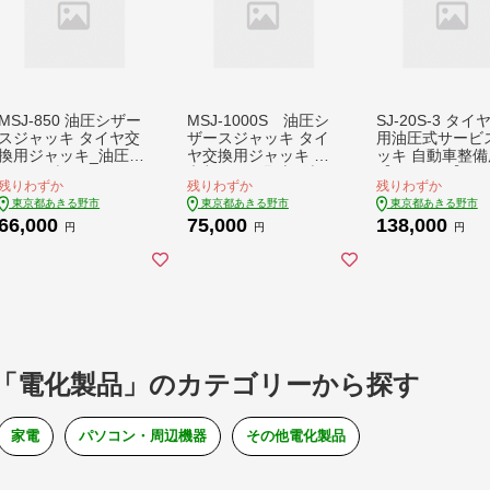
MSJ-850 油圧シザー
MSJ-1000S 油圧シ
SJ-20S-3 タ
スジャッキ タイヤ交
ザースジャッキ タイ
用油圧式サービ
換用ジャッキ_油圧ジ
ヤ交換用ジャッキ 東
ッキ 自動車整備
ャッキ 油圧シザース
京都あきる野市_油圧
【1528363】
残りわずか
残りわずか
残りわずか
ジャッキ 油圧パンタ
ジャッキ 油圧シザー
東京都あきる野市
東京都あきる野市
東京都あきる野市
グラフジャッキ パン
スジャッキ 油圧パン
66,000
75,000
138,000
タグラフジャッキ 油
タグラフジャッキ パ
円
円
円
圧 ジャッキ マサダ製
ンタグラフジャッキ
作所 マサダジャッキ
油圧 ジャッキ マサダ
タイヤ 交換 車 カー用
製作所 マサダジャッ
品 車用品 工具 東京都
キ タイヤ 交換 車 カ
あきる野市【147355
ー用品 工具【150313
6】
5】
「電化製品」のカテゴリーから探す
家電
パソコン・周辺機器
その他電化製品