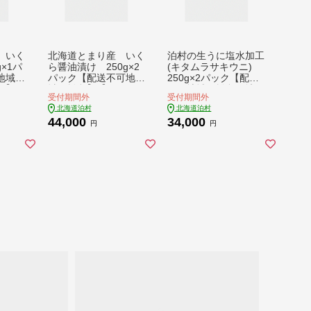
 いく
北海道とまり産 いく
泊村の生うに塩水加工
g×1パ
ら醤油漬け 250g×2
(キタムラサキウニ)
地域：
パック【配送不可地
250g×2パック【配送
16】
域：離島】【135312
不可地域：離島・沖
受付期間外
受付期間外
2】
縄・東北・関東・信
北海道泊村
北海道泊村
越、北陸・東海・近
44,000
34,000
畿・中国・四国・九
円
円
州】【1116845】