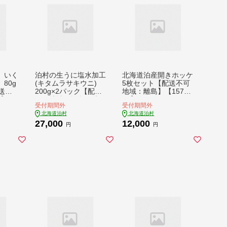
 いく
泊村の生うに塩水加工
北海道泊産開きホッケ
80g
(キタムラサキウニ)
5枚セット【配送不可
送不
200g×2パック【配送
地域：離島】【15762
147
不可地域：離島・沖
45】
受付期間外
受付期間外
縄・東北・関東・信
北海道泊村
北海道泊村
越、北陸・東海・近
27,000
12,000
畿・中国・四国・九
円
円
州】【1116844】