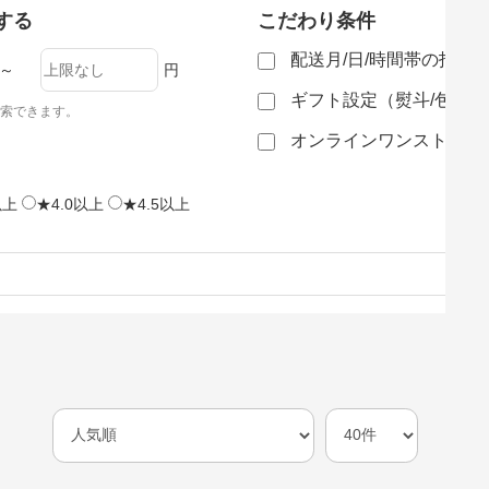
する
こだわり条件
配送月/日/時間帯の指定
～
円
ギフト設定（熨斗/包装
索できます。
オンラインワンストップ
以上
★4.0以上
★4.5以上