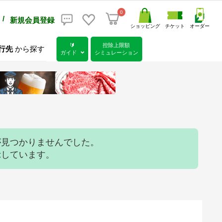
0
/
新規会員登録
ショッピング
チケット
オーダー
🔰
控除上限額
行先
から探す
ガイド
シミュレーション
が見つかりませんでした。
示しています。