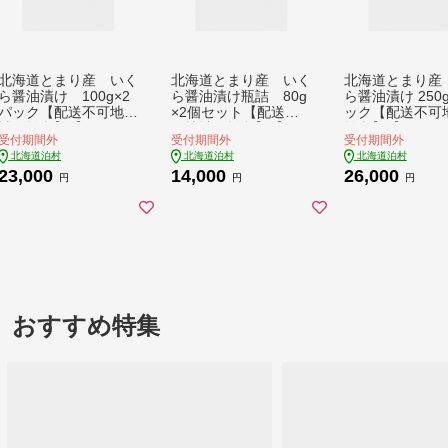
北海道とまり産 いく
北海道とまり産 いく
北海道とまり産
ら醤油漬け 100g×2
ら醤油漬け瓶詰 80g
ら醤油漬け 250
パック【配送不可地
×2個セット【配送不
ック【配送不可
域：離島】【148156
可地域：離島】【147
離島】【13531
受付期間外
受付期間外
受付期間外
1】
7129】
北海道泊村
北海道泊村
北海道泊村
23,000
14,000
26,000
円
円
円
おすすめ特集