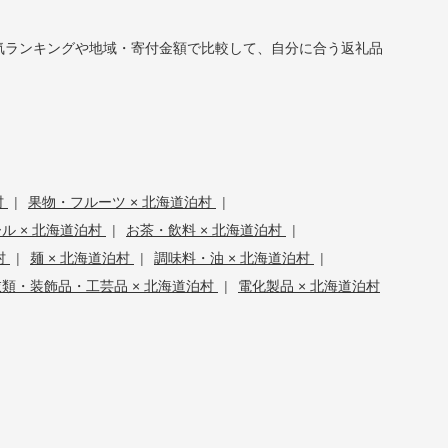
。人気ランキングや地域・寄付金額で比較して、自分に合う返礼品
村
|
果物・フルーツ × 北海道泊村
|
ル × 北海道泊村
|
お茶・飲料 × 北海道泊村
|
村
|
麺 × 北海道泊村
|
調味料・油 × 北海道泊村
|
衣類・装飾品・工芸品 × 北海道泊村
|
電化製品 × 北海道泊村