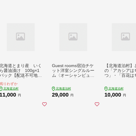
北海道とまり産 いく
Guest rooms宿泊チケ
【北海道泊村】
ら醤油漬け 100g×1
ット洋室シングルルー
の「アカシアは
パック【配送不可地
ム〈オーシャンビュ
つ」・「百花は
域：離島】【171540
ー〉1泊1名様ご利用
つ」 各1個(合計
残りわずか
1】
分【1483411】
【1586963】
北海道泊村
北海道泊村
北海道泊村
11,000
29,000
10,000
円
円
円