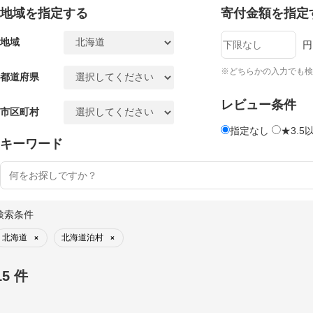
地域を指定する
寄付金額を指定
地域
円
※どちらかの入力でも検
都道府県
レビュー条件
市区町村
指定なし
★3.5
キーワード
検索条件
北海道
北海道泊村
×
×
15 件