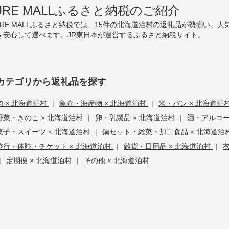
JRE MALLふるさと納税のご紹介
JRE MALLふるさと納税では、15件の北海道泊村の返礼品が勢揃い
を安心して選べます。JR東日本が運営するふるさと納税サイト。
カテゴリから返礼品を探す
肉 × 北海道泊村
|
魚介・海産物 × 北海道泊村
|
米・パン × 北海道泊
野菜・きのこ × 北海道泊村
|
卵・乳製品 × 北海道泊村
|
酒・アルコー
菓子・スイーツ × 北海道泊村
|
鍋セット・総菜・加工食品 × 北海道泊
旅行・体験・チケット × 北海道泊村
|
雑貨・日用品 × 北海道泊村
|
|
定期便 × 北海道泊村
|
その他 × 北海道泊村