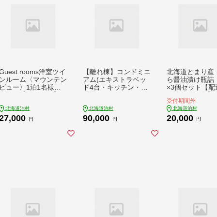
Guest rooms洋室ツイ
【離れ棟】コンドミニ
北海道とまり産
ンルーム〈マウンテン
アム(エキストラベッ
ら醤油漬け瓶詰 
ビュー〉1泊1名様ご
ド4台・キッチン・洗
×3個セット【配
利用分【1483409】
濯機)〈オーシャンビ
可地域：離島】【
受付期間外
ュー〉1泊4名様迄【1
7130】
北海道泊村
北海道泊村
北海道泊村
483410】
27,000
90,000
20,000
円
円
円