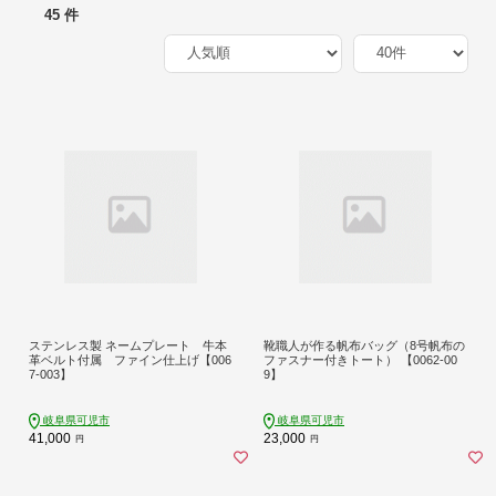
45 件
ステンレス製 ネームプレート 牛本
靴職人が作る帆布バッグ（8号帆布の
革ベルト付属 ファイン仕上げ【006
ファスナー付きトート） 【0062-00
7-003】
9】
岐阜県可児市
岐阜県可児市
41,000
23,000
円
円