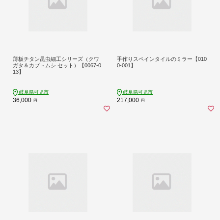
薄板チタン昆虫細工シリーズ（クワ
手作りスペインタイルのミラー【010
ガタ＆カブトムシ セット）【0067-0
0-001】
13】
岐阜県可児市
岐阜県可児市
36,000
217,000
円
円