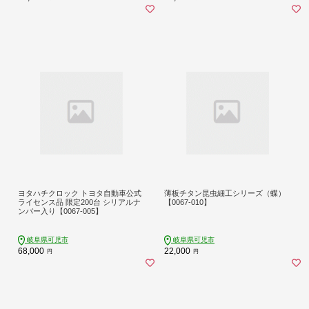
ヨタハチクロック トヨタ自動車公式
薄板チタン昆虫細工シリーズ（蝶）
ライセンス品 限定200台 シリアルナ
【0067-010】
ンバー入り【0067-005】
岐阜県可児市
岐阜県可児市
68,000
22,000
円
円