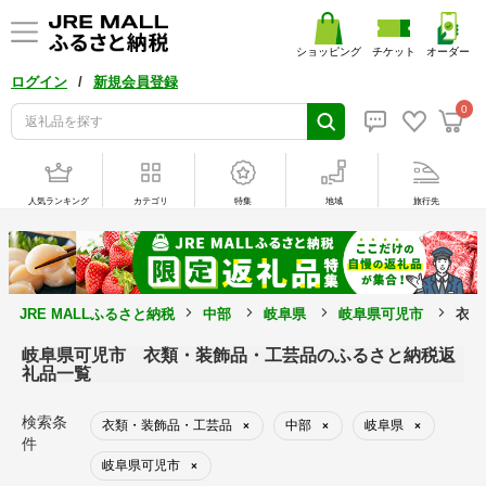
ショッピング
チケット
オーダー
/
ログイン
新規会員登録
0
人気ランキング
カテゴリ
特集
地域
旅行先
JRE MALLふるさと納税
中部
岐阜県
岐阜県可児市
衣類
岐阜県可児市 衣類・装飾品・工芸品のふるさと納税返
礼品一覧
検索条
衣類・装飾品・工芸品
中部
岐阜県
×
×
×
件
岐阜県可児市
×