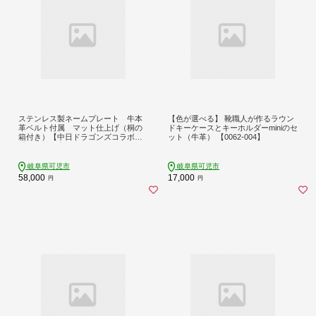
ステンレス製ネームプレート 牛本
【色が選べる】 靴職人が作るラウン
革ベルト付属 マット仕上げ（桐の
ドキーケースとキーホルダーminiのセ
箱付き）【中日ドラゴンズコラボ】
ット（牛革） 【0062-004】
【0067-026】
岐阜県可児市
岐阜県可児市
58,000
17,000
円
円