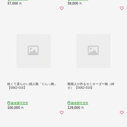
37,000
39,000
円
円
軽くて柔らかい婦人靴「りらっ靴」
靴職人が作るセミオーダー靴（紳
【0062-016】
士） 【0062-018】
岐阜県可児市
岐阜県可児市
100,000
129,000
円
円