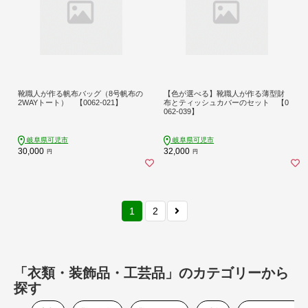
靴職人が作る帆布バッグ（8号帆布の
【色が選べる】靴職人が作る薄型財
2WAYトート） 【0062-021】
布とティッシュカバーのセット 【0
062-039】
岐阜県可児市
岐阜県可児市
30,000
32,000
円
円
1
2
「衣類・装飾品・工芸品」のカテゴリーから
探す