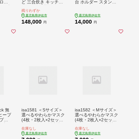
ロラ
ど 三合炊き キッチン
台 ホルダー スタンド
120本
キッチン用品 ご飯 お
ボトルスタンド イン
残りわずか
6回配
米 キャンプ アウトド
テリア 焼酎グッズ 晩
鹿児島県伊佐市
鹿児島県伊佐市
 シト
ア 災害時 【ITARU-B
酌 家飲み 900ml 伊佐
148,000
14,000
イム
ASE】
ひのき使用 木製 専用
円
円
酸 ビ
箱入り 贈答 プレゼン
国産 ア
ト 【広木建具】
容の
ン飲
財宝】
ick 無
isa1581 ＜Sサイズ＞
isa1582 ＜Mサイズ＞
ヒープ
選べるやわらかマスク
選べるやわらかマスク
 プロ
(4枚・2枚入×2セット)
(4枚・2枚入×2セット)
 ブラ
ストッキング製造技術
ストッキング製造技術
在庫なし
在庫なし
エット
を活かした縫い目の無
を活かした縫い目の無
鹿児島県伊佐市
鹿児島県伊佐市
低糖質
い立体構造でぴったり
い立体構造でぴったり