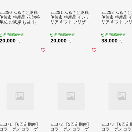
isa290 ふるさと納税
isa291 ふるさと納税
isa292 ふるさ
伊佐市 特産品 花 贈答
伊佐市 特産品 インテ
伊佐市 特産品 
年忌 お彼岸 お盆 弔事
リア ギフト ブリザー
リア ギフト ブ
お供え 仏花【福岡生
ブドフラワー 誕生日
ブドフラワー 誕
花】
プレゼント 花 お誕生
プレゼント 花 
鹿児島県伊佐市
鹿児島県伊佐市
鹿児島県伊佐市
日 お祝い 退職祝い お
日 お祝い 退職祝
20,000
20,000
38,000
見舞い 還暦祝い ギフ
見舞い 還暦祝い
円
円
円
ト お花 アレンジメン
ト お花 アレン
ト【福岡生花】
ト【福岡生花】
isa371 【6回定期便】
isa372 【3回定期便】
isa373 【6回
コラーゲン コラーゲ
コラーゲン コラーゲ
コラーゲン コラ