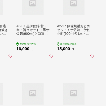
一合竈
A3-07 黒伊佐錦 甘・
A2-17 伊佐焼酎おとめ
一合炊き
辛・旨々セット！黒伊
セット！伊佐舞、伊佐
ン用
佐錦(900ml)と新富大
小町(900ml各1本・計
ャンプ
生堂のスイーツ『黒伊
2本) 伊佐小町オリジ
暮ら
佐リモーネ』がコラボ
ナルグラス2個付き！
鹿児島県伊佐市
鹿児島県伊佐市
RU-B
レーション！オリジナ
ふるさと納税 伊佐市
16,000
15,000
ル焼酎グラスもセット
特産品 鹿児島 本格芋
円
円
で 鹿児島 本格芋焼酎
焼酎 焼酎 芋焼酎 五合
焼酎 芋焼酎 紙パック
瓶 水割り ソーダ割 女
菓子 お菓子 洋菓子 ス
性人気【坂口酒店】
イーツ【平酒店】