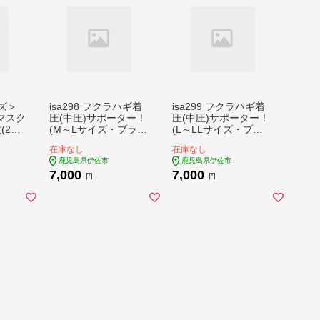
イズ＞
isa298 フクラハギ着
isa299 フクラハギ着
マスク
圧(中圧)サポーター！
圧(中圧)サポーター！
(2枚
(M～Lサイズ・ブラッ
(L～LLサイズ・ブラ
ベルの
ク)足首からフクラハ
ック)足首からフクラ
在庫なし
在庫なし
臭・制
ギまでの段階的着圧！
ハギまでの段階的着
鹿児島県伊佐市
鹿児島県伊佐市
トッキ
筋肉疲労やムクミが気
圧！筋肉疲労やムクミ
7,000
7,000
活かし
になる方に！【スカラ
が気になる方に！【ス
円
円
立体構
ー】
カラー】
ィット
カラ