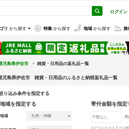
ログイン
ゴリ
から探す
特集
から探す
地域
から探す
旅
鹿児島県伊佐市
雑貨・日用品の返礼品一覧
鹿児島県伊佐市 雑貨・日用品のふるさと納税返礼品一覧
絞り込み条件を指定する
地域を指定する
寄付金額を指定
地域
円
※どちらかの入力でも検