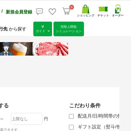
0
/
新規会員登録
ショッピング
チケット
オーダー
🔰
控除上限額
行先
から探す
ガイド
シミュレーション
する
こだわり条件
配送月/日/時間帯の指定
～
円
ギフト設定（熨斗/包装
索できます。