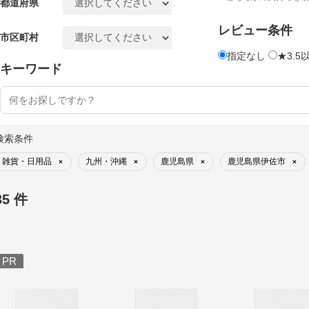
都道府県
レビュー条件
市区町村
指定なし
★3.5
キーワード
検索条件
雑貨・日用品
九州・沖縄
鹿児島県
鹿児島県伊佐市
×
×
×
×
35 件