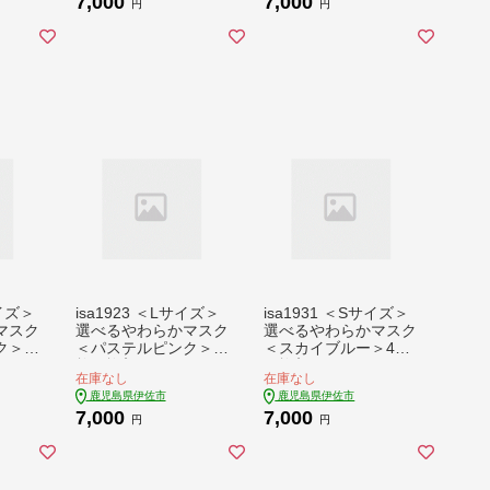
7,000
7,000
質 コ
フィットするホワイト
フィットするホワイト
円
円
ゲン
マスク！【スカラー】
マスク！【スカラー】
 筋ト
メイク
efu
サイズ＞
isa1923 ＜Lサイズ＞
isa1931 ＜Sサイズ＞
マスク
選べるやわらかマスク
選べるやわらかマスク
ク＞4
＜パステルピンク＞4
＜スカイブルー＞4枚
ノレベ
枚(2枚入×2)ナノレベ
(2枚入×2)！ナノレベ
在庫なし
在庫なし
・消
ルの効果で抗菌・消
ルの効果で抗菌・消
鹿児島県伊佐市
鹿児島県伊佐市
み！ス
臭・制菌加工済み！ス
臭・制菌加工済み！ス
7,000
7,000
技術を
トッキング製造技術を
トッキング製造技術を
円
円
の無い
活かした縫い目の無い
活かした縫い目の無い
たりフ
立体構造でぴったりフ
立体構造でぴったりフ
ク【ス
ィットするマスク【ス
ィットするマスク【ス
カラー】
カラー】