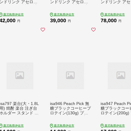
ンドリンク アセロラ
ンドリンク アセロラ
ンドリンク アセ
コラーゲン 合計60本
コラーゲン 合計60本
コラーゲン 合計
(50ml×10本 / 6回配
(50ml×20本 / 3回配
(50ml×20本 / 
鹿児島県伊佐市
鹿児島県伊佐市
鹿児島県伊佐市
送) グルコサミン シト
送) グルコサミン シト
送) グルコサミン
42,000
39,000
78,000
ルリン コエンザイム
ルリン コエンザイム
ルリン コエンザ
円
円
円
Q10 ヒアルロン酸 ビ
Q10 ヒアルロン酸 ビ
Q10 ヒアルロン
タミンC 配合! 国産 ア
タミンC 配合! 国産 ア
タミンC 配合! 
セロラを使用 美容の
セロラを使用 美容の
セロラを使用 美
ための コラーゲン飲
ための コラーゲン飲
ための コラーゲ
料 ドリンク 【財宝】
料 ドリンク 【財宝】
料 ドリンク 【
isa797 楽台(大・1.8L
isa946 Peach Pick 無
isa947 Peach P
用) 焼酎 楽台 注ぎ台
糖ブラックコーヒープ
糖ブラックコー
ホルダー スタンド ボ
ロテイン(130g) プロ
ロテイン(200g)
トルスタンド インテ
テイン コーヒー ブラ
テイン コーヒー
リア 焼酎グッズ 晩酌
ック 無糖 ダイエット
ック 無糖 ダイ
鹿児島県伊佐市
鹿児島県伊佐市
鹿児島県伊佐市
家飲み 1.8L 伊佐ひの
置き換え 間食 低糖質
置き換え 間食 