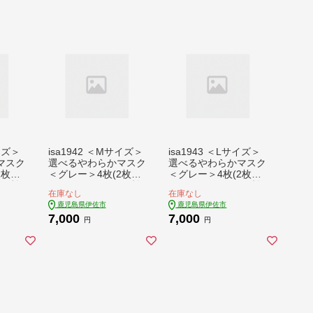
サイズ＞
isa1942 ＜Mサイズ＞
isa1943 ＜Lサイズ＞
マスク
選べるやわらかマスク
選べるやわらかマスク
2枚入
＜グレー＞4枚(2枚入
＜グレー＞4枚(2枚入
ルの効
×2)！ナノレベルの効
×2)！ナノレベルの効
在庫なし
在庫なし
・制菌
果で抗菌・消臭・制菌
果で抗菌・消臭・制菌
鹿児島県伊佐市
鹿児島県伊佐市
ッキン
加工済み！ストッキン
加工済み！ストッキン
7,000
7,000
かした
グ製造技術を活かした
グ製造技術を活かした
円
円
体構造
縫い目の無い立体構造
縫い目の無い立体構造
ットす
でぴったりフィットす
でぴったりフィットす
ラー】
るマスク【スカラー】
るマスク【スカラー】