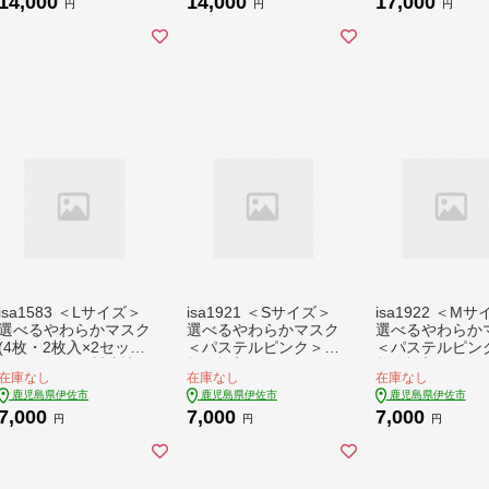
14,000
14,000
17,000
き使用 木製 専用箱入
低脂質 たんぱく質 コ
低脂質 たんぱく
円
円
円
り 贈答 プレゼント
ラーゲン コラーゲン
ラーゲン コラー
【広木建具】
プロテイン CPI 筋ト
プロテイン CPI
レ 筋肉 ボディメイク
レ 筋肉 ボディ
健康 甘くない 【Befu
健康 甘くない 【B
l】
l】
isa1583 ＜Lサイズ＞
isa1921 ＜Sサイズ＞
isa1922 ＜M
選べるやわらかマスク
選べるやわらかマスク
選べるやわらか
(4枚・2枚入×2セット)
＜パステルピンク＞4
＜パステルピン
ストッキング製造技術
枚(2枚入×2)！ナノレ
枚(2枚入×2)ナ
在庫なし
在庫なし
在庫なし
を活かした縫い目の無
ベルの効果で抗菌・消
ルの効果で抗菌
鹿児島県伊佐市
鹿児島県伊佐市
鹿児島県伊佐市
い立体構造でぴったり
臭・制菌加工済み！ス
臭・制菌加工済
7,000
7,000
7,000
フィットするホワイト
トッキング製造技術を
トッキング製造
円
円
円
マスク！【スカラー】
活かした縫い目の無い
活かした縫い目
立体構造でぴったりフ
立体構造でぴっ
ィットするマスク【ス
ィットするマス
カラー】
カラー】