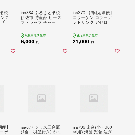
と納税
isa384 ふるさと納税
isa370 【3回定期便】
インテ
伊佐市 特産品 ビーズ
コラーゲン コラーゲ
リザー
ストラップ チャーム
ンドリンク アセロラ
生日
バッグチャーム ハン
コラーゲン 合計30本
お誕生
ドメイド 贈り物 手作
(50ml×10本 / 3回配
鹿児島県伊佐市
鹿児島県伊佐市
い お
り【いさ工房】
送) グルコサミン シト
6,000
21,000
 ギフ
ルリン コエンザイム
円
円
ジメン
Q10 ヒアルロン酸 ビ
タミンC 配合! 国産 ア
セロラを使用 美容の
ための コラーゲン飲
料 ドリンク 【財宝】
定期便】
isa677 シラス三合竈
isa796 楽台(小・900
ーゲ
(1台・羽釜付き) かま
ml用) 焼酎 楽台 注ぎ