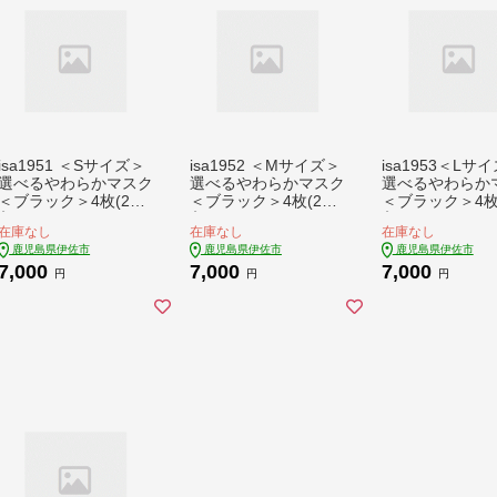
isa1951 ＜Sサイズ＞
isa1952 ＜Mサイズ＞
isa1953＜Lサ
選べるやわらかマスク
選べるやわらかマスク
選べるやわらか
＜ブラック＞4枚(2枚
＜ブラック＞4枚(2枚
＜ブラック＞4枚
入×2)！ナノレベルの
入×2)！ナノレベルの
入×2)！ナノレ
在庫なし
在庫なし
在庫なし
効果で抗菌・消臭・制
効果で抗菌・消臭・制
効果で抗菌・消
鹿児島県伊佐市
鹿児島県伊佐市
鹿児島県伊佐市
菌加工済み！ストッキ
菌加工済み！ストッキ
菌加工済み！ス
7,000
7,000
7,000
ング製造技術を活かし
ング製造技術を活かし
ング製造技術を
円
円
円
た縫い目の無い立体構
た縫い目の無い立体構
た縫い目の無い
造でぴったりフィット
造でぴったりフィット
造でぴったりフ
するマスク【スカラ
するマスク【スカラ
するマスク【ス
ー】
ー】
ー】