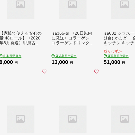
【家族で使える安心の
isa365-tn 〈20日以内
isa632 シラス
量 48ロール】〈2026
に発送〉コラーゲン
(1台) かまど 
年8月発送〉甲府古紙
コラーゲンドリンク
キッチン キッチ
使用トイレットペーパ
アセロラコラーゲン
品 ご飯 お米 キ
残りわずか
ー〈ダブル〉（無香
(50ml×20本) グルコサ
アウトドア 一人
山梨県甲府市
鹿児島県伊佐市
鹿児島県伊佐市
料）
ミン シトルリン コエ
し 災害時 【ITA
8,000
13,000
51,000
ンザイムQ10 ヒアル
ASE】
円
円
円
ロン酸 ビタミンC 配
合! 国産 アセロラを使
用 美容のための コラ
ーゲン飲料 ドリンク
【財宝】