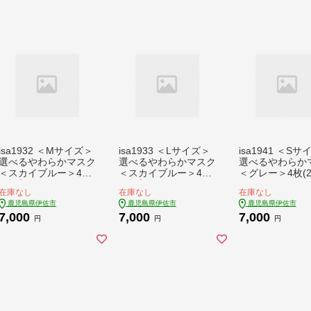
isa1932 ＜Mサイズ＞
isa1933 ＜Lサイズ＞
isa1941 ＜S
選べるやわらかマスク
選べるやわらかマスク
選べるやわらか
＜スカイブルー＞4枚
＜スカイブルー＞4枚
＜グレー＞4枚(
(2枚入×2)！ナノレベ
(2枚入×2)！ナノレベ
×2)！ナノレベ
在庫なし
在庫なし
在庫なし
ルの効果で抗菌・消
ルの効果で抗菌・消
果で抗菌・消臭
鹿児島県伊佐市
鹿児島県伊佐市
鹿児島県伊佐市
臭・制菌加工済み！ス
臭・制菌加工済み！ス
加工済み！スト
7,000
7,000
7,000
トッキング製造技術を
トッキング製造技術を
グ製造技術を活
円
円
円
活かした縫い目の無い
活かした縫い目の無い
縫い目の無い立
立体構造でぴったりフ
立体構造でぴったりフ
でぴったりフィ
ィットするマスク【ス
ィットするマスク【ス
るマスク【スカ
カラー】
カラー】