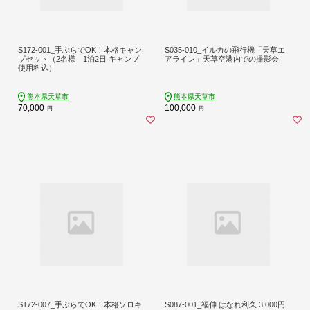
S172-001_手ぶらでOK！本格キャン
S035-010_イルカの飛行機「天草エ
プセット（2名様 1泊2日 キャンプ
アライン」天草空港内での撮影会
使用料込）
熊本県天草市
熊本県天草市
70,000
100,000
円
円
S172-007_手ぶらでOK！本格ソロキ
S087-001_福伸 はなれ利久 3,000円