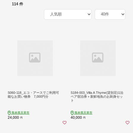
114 件
S060-118_エコ・アースでご利用可
S184-003_Villa A Thyme(貸別荘)1泊
能なお買い物券 7,000円分
ペア宿泊券＋新鮮地魚のお刺身セッ
ト
熊本県天草市
熊本県天草市
24,000
40,000
円
円