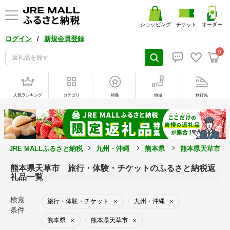
ショッピング
チケット
オーダー
/
ログイン
新規会員登録
0
人気ランキング
カテゴリ
特集
地域
旅行先
JRE MALLふるさと納税
九州・沖縄
熊本県
熊本県天草市
熊本県天草市 旅行・体験・チケットのふるさと納税返
礼品一覧
検索
旅行・体験・チケット
九州・沖縄
×
×
条件
熊本県
熊本県天草市
×
×