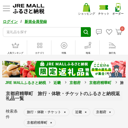
ショッピング
チケット
オーダー
/
ログイン
新規会員登録
0
人気ランキング
カテゴリ
特集
地域
旅行先
JRE MALLふるさと納税
近畿
京都府
京都府精華町
旅行
京都府精華町 旅行・体験・チケットのふるさと納税返
礼品一覧
検索条
旅行・体験・チケット
近畿
京都府
×
×
×
件
京都府精華町
×