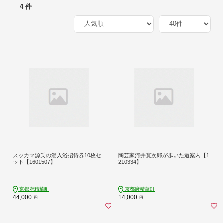
4 件
スッカマ源氏の湯入浴招待券10枚セ
陶芸家河井寛次郎が歩いた道案内【1
ット【1601507】
210334】
京都府精華町
京都府精華町
44,000
14,000
円
円