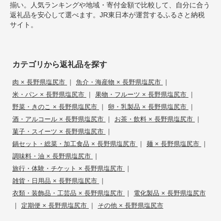
揃い。人気ランキングや地域・寄付金額で比較して、自分に合う
返礼品を安心して選べます。JR東日本が運営するふるさと納税
サイト。
カテゴリから返礼品を探す
|
|
肉 × 長野県塩尻市
魚介・海産物 × 長野県塩尻市
|
|
米・パン × 長野県塩尻市
果物・フルーツ × 長野県塩尻市
|
|
野菜・きのこ × 長野県塩尻市
卵・乳製品 × 長野県塩尻市
|
|
酒・アルコール × 長野県塩尻市
お茶・飲料 × 長野県塩尻市
|
菓子・スイーツ × 長野県塩尻市
|
|
鍋セット・総菜・加工食品 × 長野県塩尻市
麺 × 長野県塩尻市
|
調味料・油 × 長野県塩尻市
|
旅行・体験・チケット × 長野県塩尻市
|
雑貨・日用品 × 長野県塩尻市
|
衣類・装飾品・工芸品 × 長野県塩尻市
電化製品 × 長野県塩尻市
|
|
定期便 × 長野県塩尻市
その他 × 長野県塩尻市