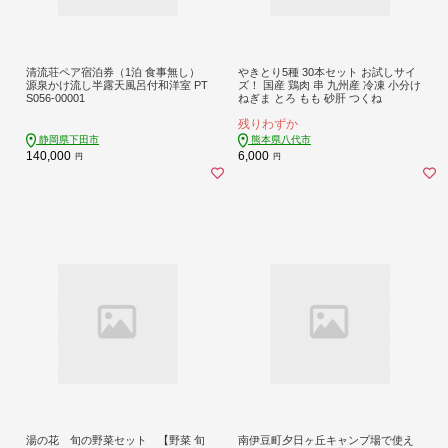
清流荘ペア宿泊券（1泊 食事無し）
やきとり5種 30本セット お試しサイ
源泉かけ流し半露天風呂付和洋室 PT
ズ！ 国産 鶏肉 串 九州産 冷凍 小分け
S056-00001
ねぎま とろ もも 砂肝 つくね
残りわずか
静岡県下田市
熊本県八代市
140,000
6,000
円
円
湯の花 旬の野菜セット 【野菜 旬
南伊豆町夕日ヶ丘キャンプ場で使え