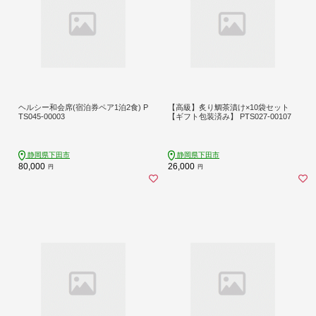
ヘルシー和会席(宿泊券ペア1泊2食) P
【高級】炙り鯛茶漬け×10袋セット
TS045-00003
【ギフト包装済み】 PTS027-00107
静岡県下田市
静岡県下田市
80,000
26,000
円
円