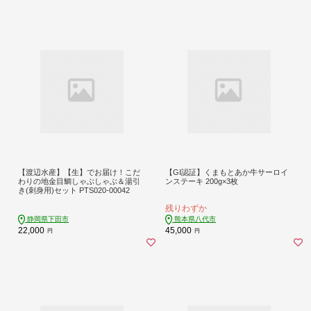
【渡辺水産】【生】でお届け！こだ
【GI認証】くまもとあか牛サーロイ
わりの地金目鯛しゃぶしゃぶ＆湯引
ンステーキ 200g×3枚
き(刺身用)セット PTS020-00042
残りわずか
静岡県下田市
熊本県八代市
22,000
45,000
円
円