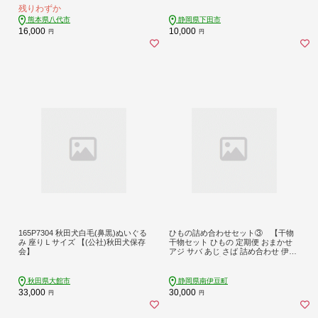
残りわずか
熊本県八代市
静岡県下田市
16,000
10,000
円
円
165P7304 秋田犬白毛(鼻黒)ぬいぐる
ひもの詰め合わせセット③ 【干物
み 座りＬサイズ 【(公社)秋田犬保存
干物セット ひもの 定期便 おまかせ
会】
アジ サバ あじ さば 詰め合わせ 伊豆
海鮮 静岡県産】
秋田県大館市
静岡県南伊豆町
33,000
30,000
円
円