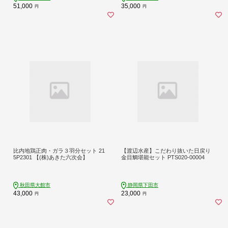
51,000
35,000
円
円
比内地鶏正肉・ガラ３羽分セット 21
【渡辺水産】こだわり抜いた日戻り
5P2301 【(株)あきた六次会】
金目鯛堪能セット PTS020-00004
秋田県大館市
静岡県下田市
43,000
23,000
円
円