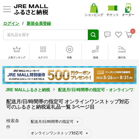
ショッピング
チケット
オーダー
/
ログイン
新規会員登録
0
人気ランキング
カテゴリ
特集
地域
旅行先
JRE MALLふるさと納税
配送月/日/時間帯の指定可・オンラインワ
配送月/日/時間帯の指定可 オンラインワンストップ対応
可のふるさと納税返礼品一覧 3ページ目
検索条
配送月/日/時間帯の指定可
×
件
オンラインワンストップ対応可
×