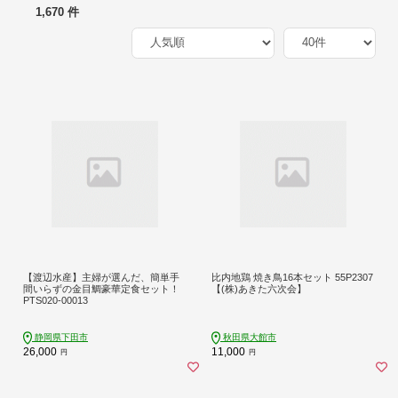
1,670 件
【渡辺水産】主婦が選んだ、簡単手
比内地鶏 焼き鳥16本セット 55P2307
間いらずの金目鯛豪華定食セット！
【(株)あきた六次会】
PTS020-00013
静岡県下田市
秋田県大館市
26,000
11,000
円
円