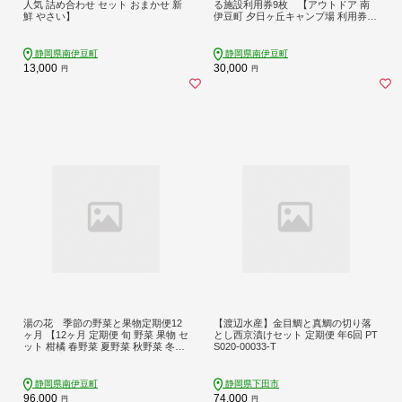
人気 詰め合わせ セット おまかせ 新
る施設利用券9枚 【アウトドア 南
鮮 やさい】
伊豆町 夕日ヶ丘キャンプ場 利用券
金券 キャンプ アウトドア ギア 宿泊
静岡県 伊豆 南伊豆】
静岡県南伊豆町
静岡県南伊豆町
13,000
30,000
円
円
湯の花 季節の野菜と果物定期便12
【渡辺水産】金目鯛と真鯛の切り落
ヶ月 【12ヶ月 定期便 旬 野菜 果物 セ
とし西京漬けセット 定期便 年6回 PT
ット 柑橘 春野菜 夏野菜 秋野菜 冬野
S020-00033-T
菜 人気 】
静岡県南伊豆町
静岡県下田市
96,000
74,000
円
円