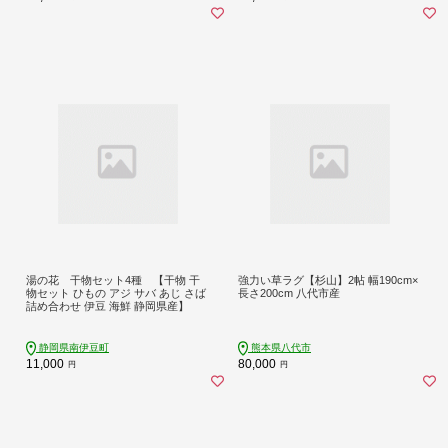
湯の花 干物セット4種 【干物 干
強力い草ラグ【杉山】2帖 幅190cm×
物セット ひもの アジ サバ あじ さば
長さ200cm 八代市産
詰め合わせ 伊豆 海鮮 静岡県産】
静岡県南伊豆町
熊本県八代市
11,000
80,000
円
円