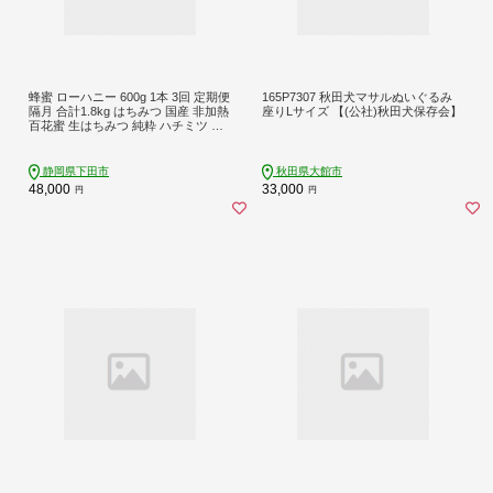
蜂蜜 ローハニー 600g 1本 3回 定期便
165P7307 秋田犬マサルぬいぐるみ
隔月 合計1.8kg はちみつ 国産 非加熱
座りLサイズ 【(公社)秋田犬保存会】
百花蜜 生はちみつ 純粋 ハチミツ ハ
ニー お取り寄せ お土産 発酵食品 下
田みつばち 静岡県 下田市 伊豆 PTS0
12-00007-T
静岡県下田市
秋田県大館市
48,000
33,000
円
円