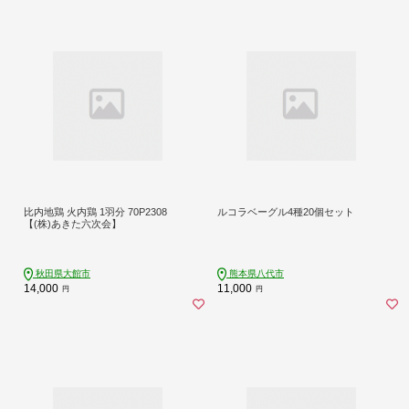
比内地鶏 火内鶏 1羽分 70P2308
ルコラベーグル4種20個セット
【(株)あきた六次会】
秋田県大館市
熊本県八代市
14,000
11,000
円
円