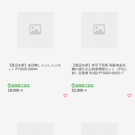
【渡辺水産】金目鯛しゃぶしゃぶセ
【渡辺水産】伊豆下田産 高級地金目
ット PTS020-00044
鯛の湯引きお刺身満喫セット（3?4人
前）定期便 年3回 PTS020-00021-T
静岡県下田市
静岡県下田市
18,000
52,000
円
円