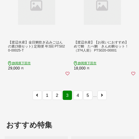
【渡辺水産】金目鯛炊き込みごはん
【渡辺水産】【お祝いにおすすめ】
の素(3個セット) 定期便 年3回 PTS02
めで鯛 たべ鯛 きんめ鯛セット！
0-00025-T
（3?4人前） PTS020-00001
静岡県下田市
静岡県下田市
29,000
18,000
円
円
1
2
3
4
5
...
おすすめ特集