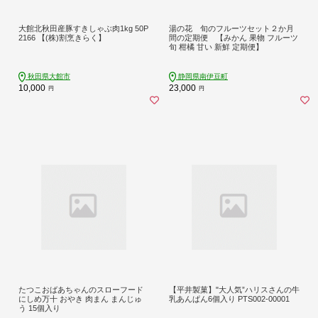
大館北秋田産豚すきしゃぶ肉1kg 50P
湯の花 旬のフルーツセット２か月
2166 【(株)割烹きらく】
間の定期便 【みかん 果物 フルーツ
旬 柑橘 甘い 新鮮 定期便】
秋田県大館市
静岡県南伊豆町
10,000
23,000
円
円
たつこおばあちゃんのスローフード
【平井製菓】"大人気”ハリスさんの牛
にしめ万十 おやき 肉まん まんじゅ
乳あんぱん6個入り PTS002-00001
う 15個入り