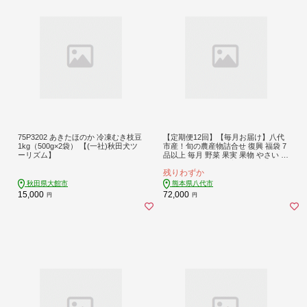
75P3202 あきたほのか 冷凍むき枝豆
【定期便12回】【毎月お届け】八代
1kg（500g×2袋） 【(一社)秋田犬ツ
市産！旬の農産物詰合せ 復興 福袋 7
ーリズム】
品以上 毎月 野菜 果実 果物 やさい く
だもの フルーツ 合計7品目以上 セッ
残りわずか
ト 季節の野菜 季節の果実 春 夏 秋 冬
旬 おまかせ 定期 国産 熊本県 八代市
秋田県大館市
熊本県八代市
15,000
72,000
円
円