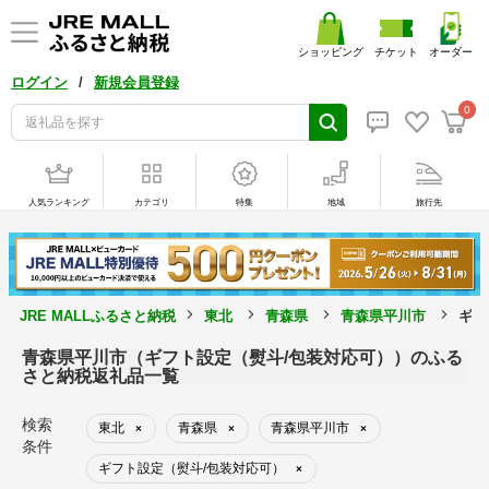
ショッピング
チケット
オーダー
/
ログイン
新規会員登録
0
人気ランキング
カテゴリ
特集
地域
旅行先
JRE MALLふるさと納税
東北
青森県
青森県平川市
ギフ
青森県平川市（ギフト設定（熨斗/包装対応可））のふる
さと納税返礼品一覧
検索
東北
青森県
青森県平川市
×
×
×
条件
ギフト設定（熨斗/包装対応可）
×