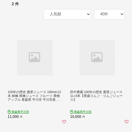
2 件
100年の歴史 蜜星ジュース 180ml×12
田中農園 100年の歴史 蜜星ジュース
本 林檎 林檎ジュース フルーツ 果物
1L×3本【青森りんご・りんごジュー
アップル 青森県 平川市 平川市産 お
ス】
取り寄せ 果汁 100% リンゴジュース
ジュース 贈答 オリジナル ミックス
飲料 田中農園
青森県平川市
青森県平川市
11,000
10,000
円
円