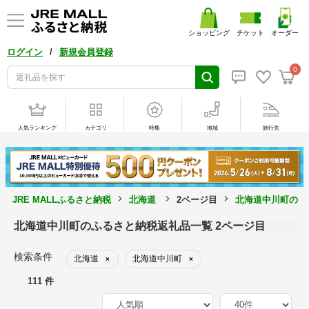
ショッピング
チケット
オーダー
/
ログイン
新規会員登録
0
人気ランキング
カテゴリ
特集
地域
旅行先
JRE MALLふるさと納税
北海道
2ページ目
北海道中川町の返
北海道中川町のふるさと納税返礼品一覧 2ページ目
検索条件
北海道
北海道中川町
×
×
111 件