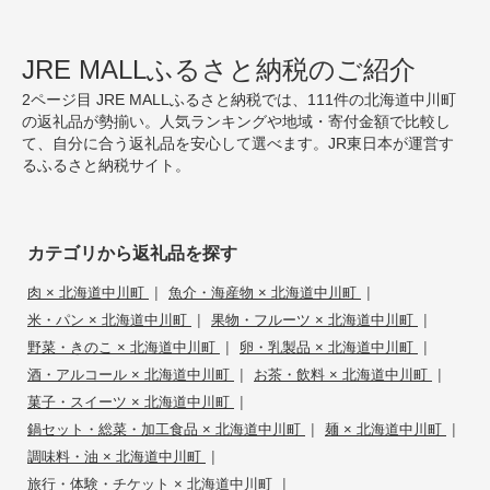
JRE MALLふるさと納税のご紹介
2ページ目 JRE MALLふるさと納税では、111件の北海道中川町
の返礼品が勢揃い。人気ランキングや地域・寄付金額で比較し
て、自分に合う返礼品を安心して選べます。JR東日本が運営す
るふるさと納税サイト。
カテゴリから返礼品を探す
|
|
肉 × 北海道中川町
魚介・海産物 × 北海道中川町
|
|
米・パン × 北海道中川町
果物・フルーツ × 北海道中川町
|
|
野菜・きのこ × 北海道中川町
卵・乳製品 × 北海道中川町
|
|
酒・アルコール × 北海道中川町
お茶・飲料 × 北海道中川町
|
菓子・スイーツ × 北海道中川町
|
|
鍋セット・総菜・加工食品 × 北海道中川町
麺 × 北海道中川町
|
調味料・油 × 北海道中川町
|
旅行・体験・チケット × 北海道中川町