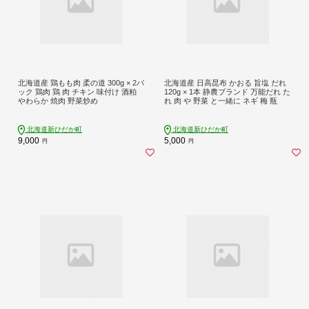
北海道産 鶏もも肉 柔の道 300g × 2パ
北海道産 日高昆布 かおる 旨塩 だれ
ック 鶏肉 鶏 肉 チキン 味付け 酒粕
120g × 1本 静農ブランド 万能だれ た
やわらか 焼肉 野菜炒め
れ 肉 や 野菜 と一緒に ネギ 梅 瓶
北海道新ひだか町
北海道新ひだか町
9,000
5,000
円
円