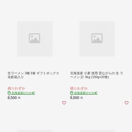
生ラーメン 3種 6食 ギフトボックス
北海道産 小麦 使用 昔ながらの 生 ラ
化粧箱入り
ーメン 計 3kg (150g×20食)
残りわずか
残りわずか
北海道新ひだか町
北海道新ひだか町
8,500
9,000
円
円