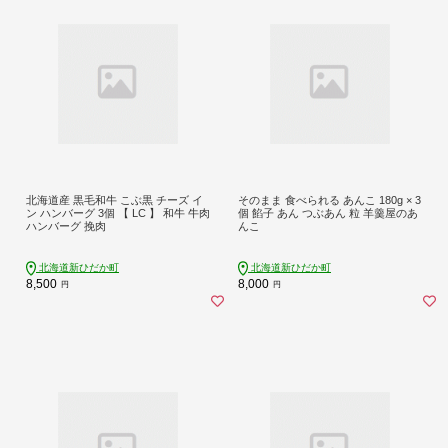
北海道産 黒毛和牛 こぶ黒 チーズ イ
そのまま 食べられる あんこ 180g × 3
ン ハンバーグ 3個 【 LC 】 和牛 牛肉
個 餡子 あん つぶあん 粒 羊羹屋のあ
ハンバーグ 挽肉
んこ
北海道新ひだか町
北海道新ひだか町
8,500
8,000
円
円