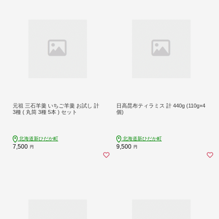
元祖 三石羊羹 いちご羊羹 お試し 計
日高昆布ティラミス 計 440g (110g×4
3種 ( 丸筒 3種 5本 ) セット
個)
北海道新ひだか町
北海道新ひだか町
7,500
9,500
円
円