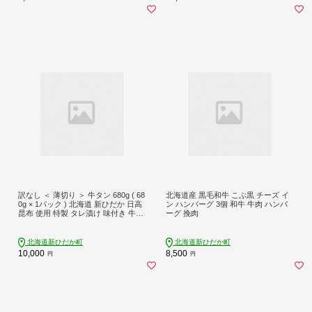
訳なし ＜ 薄切り ＞ 牛タン 680g ( 68
北海道産 黒毛和牛 こぶ黒 チーズ イ
0g × 1パック ) 北海道 新ひだか 日高
ン ハンバーグ 3個 和牛 牛肉 ハンバ
昆布 使用 特製 タレ漬け 味付き 牛肉
ーグ 挽肉
肉 牛たん ミツイシコンブ
北海道新ひだか町
北海道新ひだか町
10,000
8,500
円
円