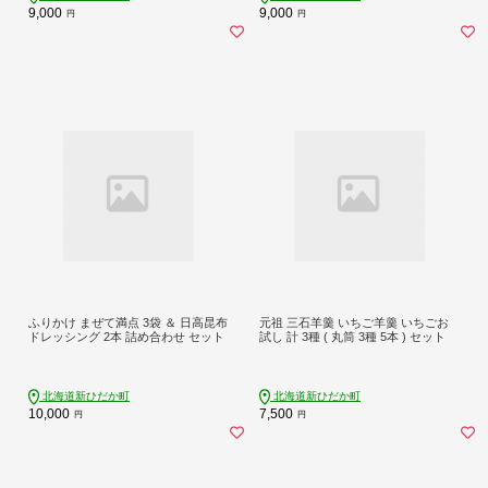
9,000
9,000
円
円
ふりかけ まぜて満点 3袋 ＆ 日高昆布
元祖 三石羊羹 いちご羊羹 いちごお
ドレッシング 2本 詰め合わせ セット
試し 計 3種 ( 丸筒 3種 5本 ) セット
北海道新ひだか町
北海道新ひだか町
10,000
7,500
円
円