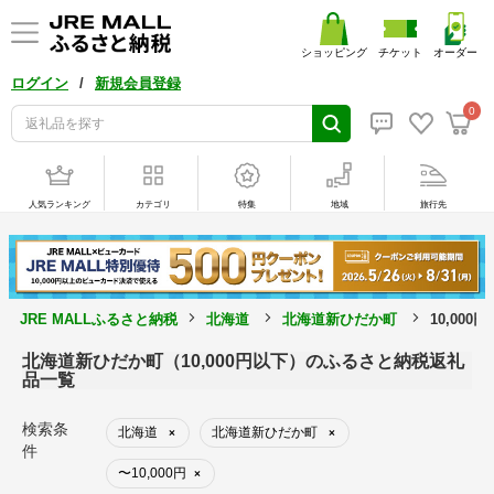
ショッピング
チケット
オーダー
/
ログイン
新規会員登録
0
人気ランキング
カテゴリ
特集
地域
旅行先
JRE MALLふるさと納税
北海道
北海道新ひだか町
10,00
北海道新ひだか町（10,000円以下）のふるさと納税返礼
品一覧
検索条
北海道
北海道新ひだか町
×
×
件
〜10,000円
×