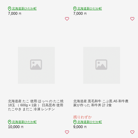
野菜 と一緒に
北海道新ひだか町
北海道新ひだか町
7,000
7,000
円
円
北海道産 たこ 使用 ほっぺ の たこ焼
北海道産 黒毛和牛 こぶ黒 A5 和牛農
18玉 （ 600g × 1袋 ） 日高昆布 使用
家が作った 和牛丼 計 2食
たこやき まだこ 冷凍 レンチン
残りわずか
北海道新ひだか町
北海道新ひだか町
10,000
9,000
円
円