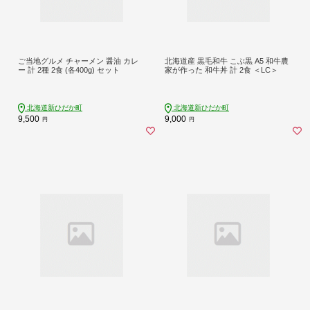
ご当地グルメ チャーメン 醤油 カレ
北海道産 黒毛和牛 こぶ黒 A5 和牛農
ー 計 2種 2食 (各400g) セット
家が作った 和牛丼 計 2食 ＜LC＞
北海道新ひだか町
北海道新ひだか町
9,500
9,000
円
円